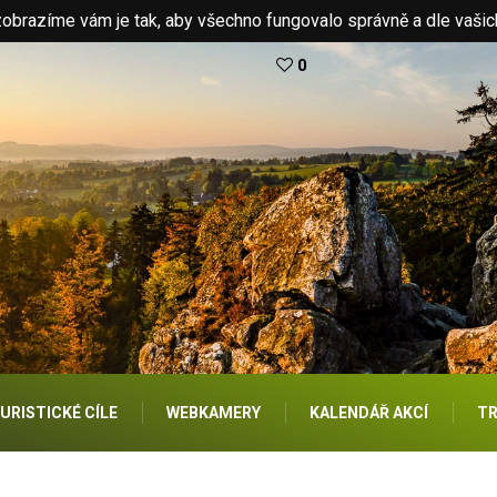
brazíme vám je tak, aby všechno fungovalo správně a dle vašic
0
URISTICKÉ CÍLE
WEBKAMERY
KALENDÁŘ AKCÍ
TR