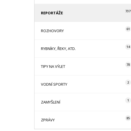
737
REPORTÁŽE
61
ROZHOVORY
14
RYBNÍKY, ŘEKY, ATD.
78
TIPY NA VÝLET
2
VODNÍ SPORTY
1
ZAMYŠLENÍ
85
ZPRÁVY