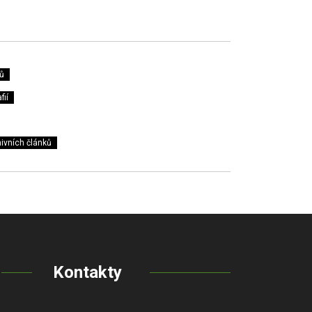
ů
fií
ivních článků
Kontakty