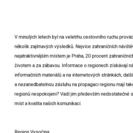
V minulých letech byl na veletrhu cestovního ruchu prová
několik zajímavých výsledků. Nejvíce zahraničních návšt
nejatraktivnějším místem je Praha, 20 procent zahraniční
životem a za zábavou. Informace o regionech získávají ná
informačních materiálů a na internetových stránkách, další
a nezanedbatelnou zásluhu na propagaci regionu mají také
regionů nespokojeni? Vadí jim především nedostatečné s
míst a kvalita našich komunikací.
Region Vysočina