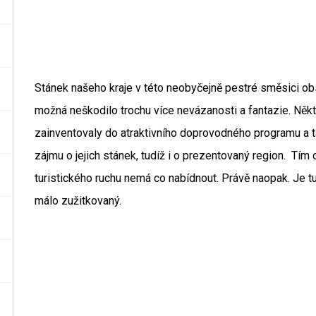
Stánek našeho kraje v této neobyčejně pestré směsici ob
možná neškodilo trochu více nevázanosti a fantazie. Někte
zainventovaly do atraktivního doprovodného programu a ta
zájmu o jejich stánek, tudíž i o prezentovaný region. Tím
turistického ruchu nemá co nabídnout. Právě naopak. Je t
málo zužitkovaný.