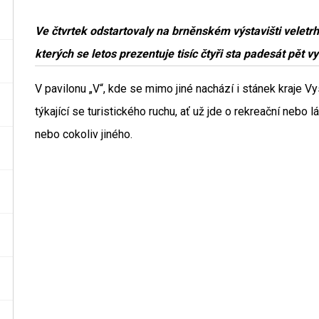
Ve čtvrtek odstartovaly na brněnském výstavišti veletr
kterých se letos prezentuje tisíc čtyři sta padesát pět v
V pavilonu „V“, kde se mimo jiné nachází i stánek kraje V
týkající se turistického ruchu, ať už jde o rekreační nebo 
nebo cokoliv jiného.