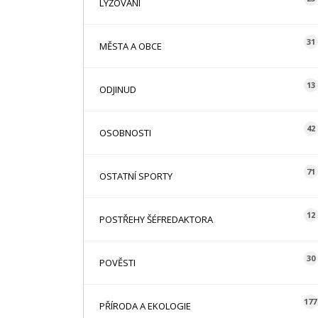
LYŽOVÁNÍ
31
MĚSTA A OBCE
13
ODJINUD
42
OSOBNOSTI
71
OSTATNÍ SPORTY
12
POSTŘEHY ŠÉFREDAKTORA
30
POVĚSTI
177
PŘÍRODA A EKOLOGIE