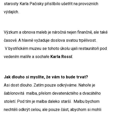
starosty Karla Pačisky přislíbilo ušetřit na provozních
výdajích.
Výzkum a obnova maleb je náročná nejen finančně, ale také
časově. A hlavně vyžaduje doslova svatou trpělivost.
V bystřickém muzeu se tohoto úkolu ujali restaurátoři pod
vedením malíře a sochaře
Karla Rossí
.
Jak dlouho si myslíte, že vám to bude trvat?
Asi dost dlouho. Zatím pouze odkrýváme. Nahoře je
šablonovitá malba, přelom devatenáctého a dvacátého
století. Pod tím je malba daleko starší. Malbu bychom
nechtěli odkrýt celou, ale pouze část, abychom si mohli