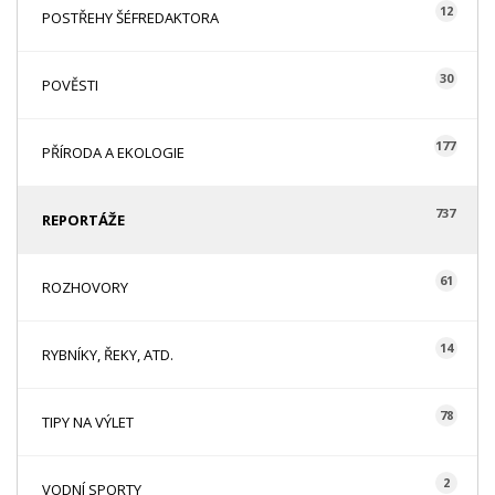
12
POSTŘEHY ŠÉFREDAKTORA
30
POVĚSTI
177
PŘÍRODA A EKOLOGIE
737
REPORTÁŽE
61
ROZHOVORY
14
RYBNÍKY, ŘEKY, ATD.
78
TIPY NA VÝLET
2
VODNÍ SPORTY