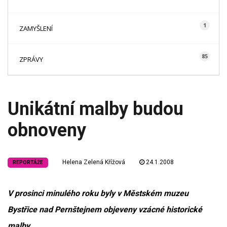
1
ZAMYŠLENÍ
85
ZPRÁVY
Unikátní malby budou
obnoveny
Helena Zelená Křížová
24.1.2008
REPORTÁŽE
V prosinci minulého roku byly v Městském muzeu
Bystřice nad Pernštejnem objeveny vzácné historické
malby.