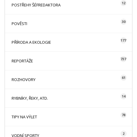
12
POSTŘEHY ŠÉFREDAKTORA
30
POVĚSTI
177
PŘÍRODA A EKOLOGIE
737
REPORTÁŽE
61
ROZHOVORY
14
RYBNÍKY, ŘEKY, ATD.
78
TIPY NA VÝLET
2
VODNÍ SPORTY