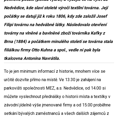
Nedvědice, kde slaví stoleté výročí textilní továrna. Její
počátky se datují již k roku 1806, kdy zde založil Josef
Filipi továrnu na hedvábné látky. Následovalo otevření
továrny na vlněné a bavlněné zboží továrníka Kafky z
Brna (1884) a počátkem minulého století se továrna stala
filiálkou firmy Otto Kuhna a spol., vedle ní pak byla
tkalcovna Antonína Navrátila.
To je jen minimum informací z historie, mnohem více se
určitě dozvíte přímo na místě. Ve 13.30 je zahájení na
parkovišti společnosti MEZ, a.s. Nedvědice, od 14.00 si
můžete vyslechnout přednášky o historii místa a textilky v
závodní jídelně výše jmenované firmy a od 15.00 proběhne
setkání bývalých zaměstnanců a všech dalších zájemců z