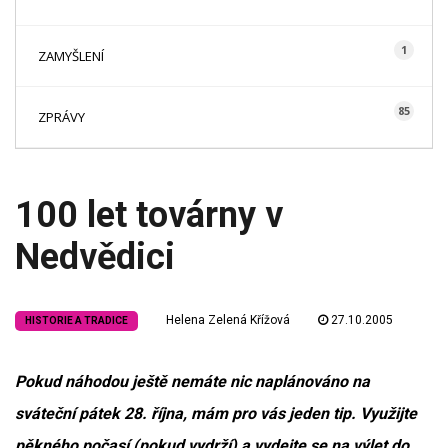
1
ZAMYŠLENÍ
85
ZPRÁVY
100 let továrny v
Nedvědici
Helena Zelená Křížová
27.10.2005
HISTORIE A TRADICE
Pokud náhodou ještě nemáte nic naplánováno na
sváteční pátek 28. října, mám pro vás jeden tip. Využijte
pěkného počasí (pokud vydrží) a vydejte se na výlet do