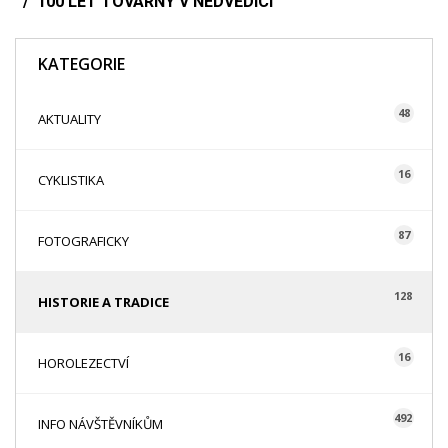
100 LET TOVÁRNY V NEDVĚDICI
KATEGORIE
48
AKTUALITY
16
CYKLISTIKA
87
FOTOGRAFICKY
128
HISTORIE A TRADICE
16
HOROLEZECTVÍ
492
INFO NÁVŠTĚVNÍKŮM