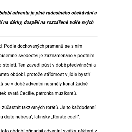
Období adventu je plné radostného očekávání a
těší na dárky, dospělí na rozzářené tváře svých
od. Podle dochovaných pramenů se s ním
ší písemné svědectví je zaznamenáno v postním
 století. Ten zavedl půst v době předvánoční a
to období, protože střídmost v jídle bystří
edků se v době adventní nesměly konat žádné
tek svatá Cecílie, patronka muzikantů.
 zúčastnit takzvaných rorátů. Je to každodenní
dejte nebesa“, latinsky „Rorate coeli“.
oto období připadají adventní svátky, některé z