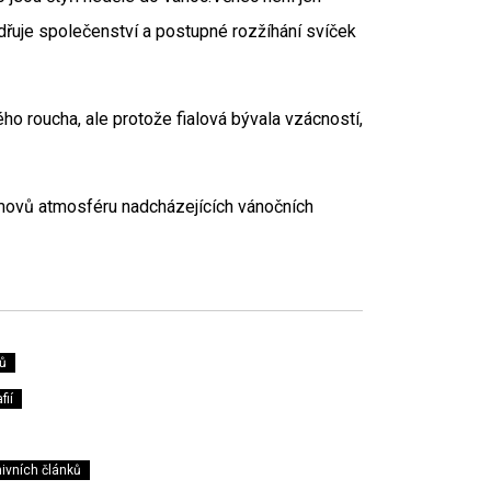
dřuje společenství a postupné rozžíhání svíček
ho roucha, ale protože fialová bývala vzácností,
omovů atmosféru nadcházejících vánočních
ů
fií
ivních článků