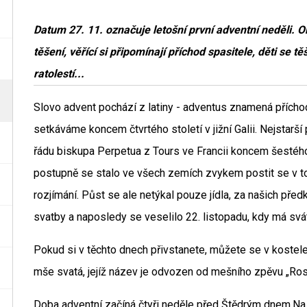
Datum 27. 11. označuje letošní první adventní neděli. 
těšení, věřící si připomínají příchod spasitele, děti se 
ratolestí...
Slovo advent pochází z latiny - adventus znamená přích
setkáváme koncem čtvrtého století v jižní Galii. Nejstar
řádu biskupa Perpetua z Tours ve Francii koncem šestého
postupně se stalo ve všech zemích zvykem postit se v tom
rozjímání. Půst se ale netýkal pouze jídla, za našich př
svatby a naposledy se veselilo 22. listopadu, kdy má svá
Pokud si v těchto dnech přivstanete, můžete se v kostele
mše svatá, jejíž název je odvozen od mešního zpěvu „Rosu 
Doba adventní začíná čtyři neděle před Štědrým dnem.Na t