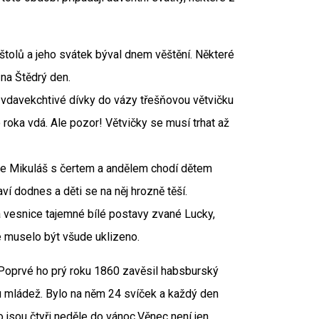
štolů a jeho svátek býval dnem věštění. Některé
 na Štědrý den.
í vdavekchtivé dívky do vázy třešňovou větvičku
 roka vdá. Ale pozor! Větvičky se musí trhat až
 ale Mikuláš s čertem a andělem chodí dětem
ví dodnes a děti se na něj hrozně těší.
a vesnice tajemné bílé postavy zvané Lucky,
e muselo být všude uklizeno.
Poprvé ho prý roku 1860 zavěsil habsburský
 mládež. Bylo na něm 24 svíček a každý den
ko jsou čtyři neděle do vánoc.Věnec není jen