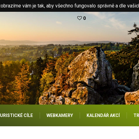
brazíme vám je tak, aby všechno fungovalo správně a dle vašic
0
URISTICKÉ CÍLE
WEBKAMERY
KALENDÁŘ AKCÍ
TR