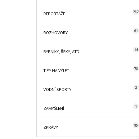
737
REPORTÁŽE
61
ROZHOVORY
14
RYBNÍKY, ŘEKY, ATD.
78
TIPY NA VÝLET
2
VODNÍ SPORTY
1
ZAMYŠLENÍ
85
ZPRÁVY