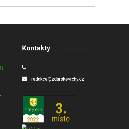
Kontakty
1)
redakce@zdarskevrchy.cz
E