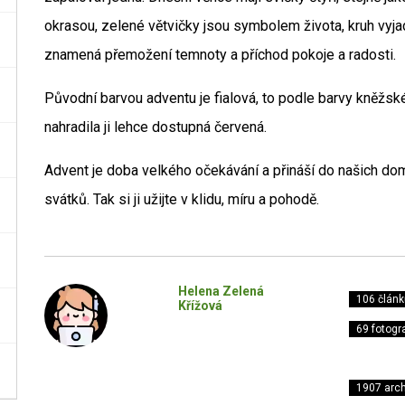
okrasou, zelené větvičky jsou symbolem života, kruh vyja
znamená přemožení temnoty a příchod pokoje a radosti.
Původní barvou adventu je fialová, to podle barvy kněžské
nahradila ji lehce dostupná červená.
Advent je doba velkého očekávání a přináší do našich d
svátků. Tak si ji užijte v klidu, míru a pohodě.
Helena Zelená
106 článk
Křížová
69 fotogra
1907 arch