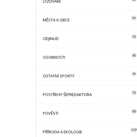
LYŽOVÁNÍ
31
MĚSTA A OBCE
13
ODJINUD
42
OSOBNOSTI
71
OSTATNÍ SPORTY
12
POSTŘEHY ŠÉFREDAKTORA
30
POVĚSTI
177
PŘÍRODA A EKOLOGIE