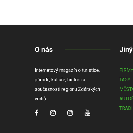
O nás
Jiný
Internetový magazín o turistice,
FIRM
přírodě, kultuře, historii a
TAGY
současnosti regionu Žďárských
MĚSTA
vrchů.
AUTOŘ
TRADI