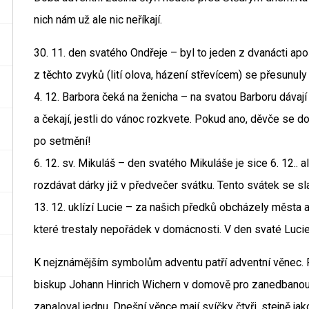
nich nám už ale nic neříkají.
30. 11. den svatého Ondřeje – byl to jeden z dvanácti apo
z těchto zvyků (lití olova, házení střevícem) se přesunuly
4. 12. Barbora čeká na ženicha – na svatou Barboru dávaj
a čekají, jestli do vánoc rozkvete. Pokud ano, děvče se do
po setmění!
6. 12. sv. Mikuláš – den svatého Mikuláše je sice 6. 12..
rozdávat dárky již v předvečer svátku. Tento svátek se sla
13. 12. uklízí Lucie – za našich předků obcházely města 
které trestaly nepořádek v domácnosti. V den svaté Luci
K nejznámějším symbolům adventu patří adventní věnec. 
biskup Johann Hinrich Wichern v domově pro zanedbanou
zapaloval jednu. Dnešní věnce mají svíčky čtyři, stejně ja