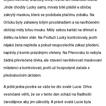
Jinde chodily Lucky samy, mívaly bílé pláště a obličej
zakrytý maskou, která se podobala ptačímu zobáku. Na
Orlicku byly zahaleny bílým prostěradlem a na navlhčeném
obličeji měly bílou mouku. Měly sebou kartáč na drhnutí a
štětku na bílení stěn. Na Podluží Lucky kontrolovaly, jestli
nějaká žena nepřede a pokud neuposlechla zákaz předení,
naplnily jí komín prázdnými vřeteny. Na Přerovsku to nebyla
žádná převlečená dívka, ale stavení navštěvovali maskovaní
mládenci a kontrolovali, jestli už hospodyně začala s
předvánočním úklidem.
A ještě jedna pověra se váže ke dni svaté Lucie. Dříve
vesničané věřili, že se v tento den schází na Radhošti
čarodějnice aby jim uškodily. A právě svatá Lucie byla