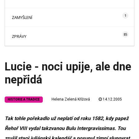
1
ZAMYŠLENÍ
85
ZPRÁVY
Lucie - noci upije, ale dne
nepřidá
Helena Zelená Křížová
14.12.2005
HISTORIE A TRADICE
Tak tohle pořekadlo už neplatí od roku 1582, kdy papež
Řehoř VIII vydal takzvanou Bulu Intergravissimas. Tou
zrušil starý juliánský kalendář a posunul zimní slunovrat.