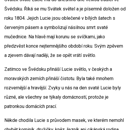
Švédsku. Říká se mu Svátek světel a je písemně doložen od
roku 1804. Jejich Lucie jsou oblečené v bílých šatech s
červeným pásem a symbolizují násilnou smrt svaté
mučednice. Na hlavě mají korunu se svíčkami, jako
předzvěst konce nejtemnějšího období roku. Svým zpěvem
a zjevem dávají naději, že se opět vrátí světlo.
Zatímco ve Švédsku přináší Lucie světlo, v českých a
moravských zemích přináší čistotu. Byla také mnohem
rozvernější a hravější. Zvyky u nás na den svaté Lucie byly
různé, ale všechny se týkaly domácností, protože je
patronkou domácích prací.
Někde chodila Lucie s průvodem masek, ve kterém nemohl
chybět kominík, družičky, kněz, řezník ani cikánská rodina.