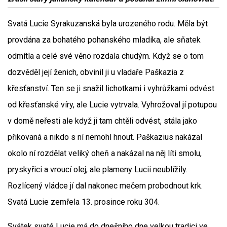
Svatá Lucie Syrakuzanská byla urozeného rodu. Měla být
provdána za bohatého pohanského mladíka, ale sňatek
odmítla a celé své věno rozdala chudým. Když se o tom
dozvěděl její ženich, obvinil ji u vladaře Paškazia z
křesťanství. Ten se ji snažil lichotkami i vyhrůžkami odvést
od křesťanské víry, ale Lucie vytrvala. Vyhrožoval jí potupou
v domě neřesti ale když ji tam chtěli odvést, stála jako
přikovaná a nikdo s ní nemohl hnout. Paškazius nakázal
okolo ní rozdělat veliký oheň a nakázal na něj líti smolu,
pryskyřici a vroucí olej, ale plameny Lucii neublížily.
Rozlícený vládce jí dal nakonec mečem probodnout krk.
Svatá Lucie zemřela 13. prosince roku 304.
Svátek svaté Lucie má do dnešního dne velkou tradici ve