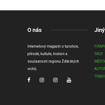
O nás
Jiný
Internetový magazín o turistice,
FIRM
přírodě, kultuře, historii a
TAGY
současnosti regionu Žďárských
MĚSTA
vrchů.
AUTOŘ
TRADI