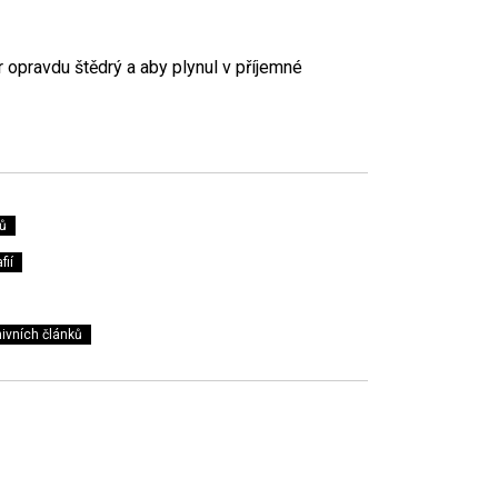
r opravdu štědrý a aby plynul v příjemné
ů
fií
ivních článků