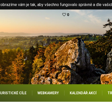
brazíme vám je tak, aby všechno fungovalo správně a dle vašic
0
URISTICKÉ CÍLE
WEBKAMERY
KALENDÁŘ AKCÍ
TR