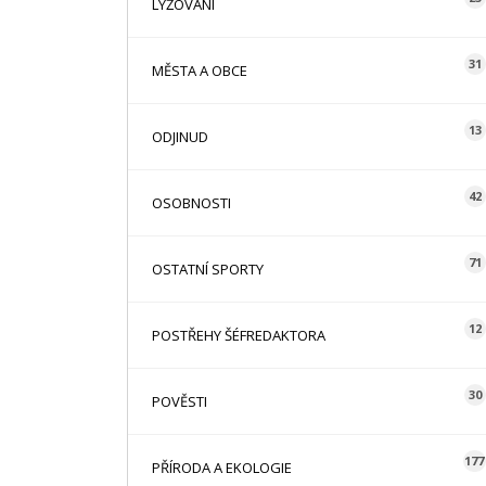
LYŽOVÁNÍ
31
MĚSTA A OBCE
13
ODJINUD
42
OSOBNOSTI
71
OSTATNÍ SPORTY
12
POSTŘEHY ŠÉFREDAKTORA
30
POVĚSTI
177
PŘÍRODA A EKOLOGIE