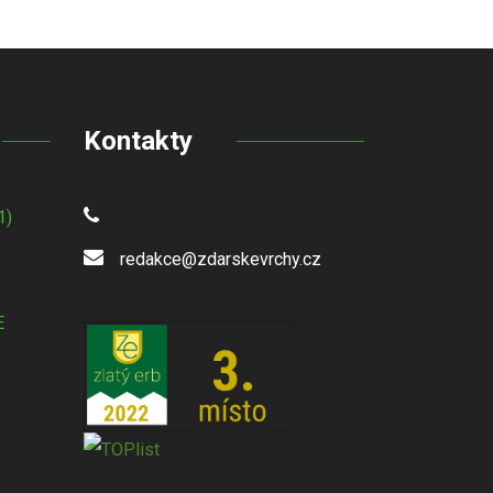
Kontakty
1)
redakce@zdarskevrchy.cz
E