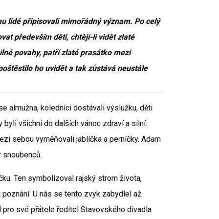
 lidé připisovali mimořádný význam. Po celý
t především děti, chtějí-li vidět zlaté
ilné povahy, patří zlaté prasátko mezi
oštěstilo ho uvidět a tak zůstává neustále
se almužna, koledníci dostávali výslužku, děti
 byli všichni do dalších vánoc zdraví a silní.
ezi sebou vyměňovali jablíčka a perníčky. Adam
ny snoubenců.
u. Ten symbolizoval rajský strom života,
poznání. U nás se tento zvyk zabydlel až
l pro své přátele ředitel Stavovského divadla