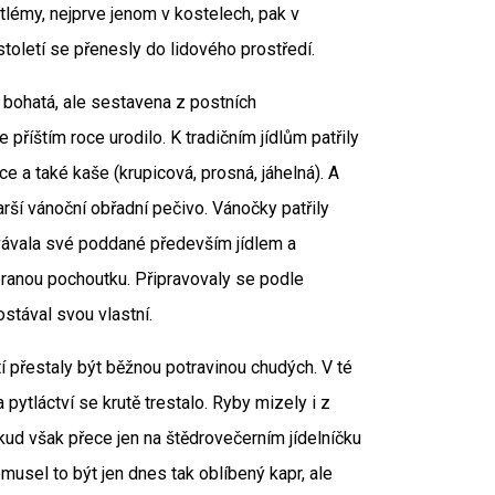
tlémy, nejprve jenom v kostelech, pak v
oletí se přenesly do lidového prostředí.
t bohatá, ale sestavena z postních
příštím roce urodilo. K tradičním jídlům patřily
e a také kaše (krupicová, prosná, jáhelná). A
ší vánoční obřadní pečivo. Vánočky patřily
ovávala své poddané především jídlem a
ranou pochoutku. Připravovaly se podle
stával svou vlastní.
í přestaly být běžnou potravinou chudých. V té
ytláctví se krutě trestalo. Ryby mizely i z
okud však přece jen na štědrovečerním jídelníčku
musel to být jen dnes tak oblíbený kapr, ale