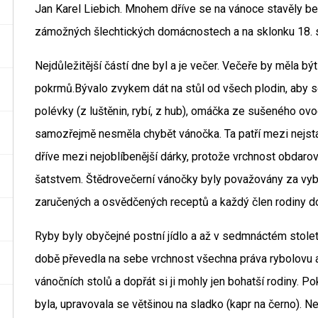
Jan Karel Liebich. Mnohem dříve se na vánoce stavěly be
zámožných šlechtických domácnostech a na sklonku 18. st
Nejdůležitější částí dne byl a je večer. Večeře by měla bý
pokrmů.Bývalo zvykem dát na stůl od všech plodin, aby se 
polévky (z luštěnin, rybí, z hub), omáčka ze sušeného ovoc
samozřejmě nesměla chybět vánočka. Ta patří mezi nejstar
dříve mezi nejoblíbenější dárky, protože vrchnost obdar
šatstvem. Štědrovečerní vánočky byly považovány za vyb
zaručených a osvědčených receptů a každý člen rodiny do
Ryby byly obyčejné postní jídlo a až v sedmnáctém stolet
době převedla na sebe vrchnost všechna práva rybolovu a p
vánočních stolů a dopřát si ji mohly jen bohatší rodiny. P
byla, upravovala se většinou na sladko (kapr na černo). Ne