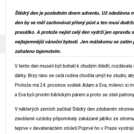
Štědrý den je posledním dnem adventu. Už odedávna mu
den by se měl zachovávat přísný půst a ten musí dodržova
prasátko. A protože nejíst celý den vydrží jen opravdu s
nejtajemnější vánoční bytosti. Jen málokomu se zatím p
zahaleno tajemstvím.
V tento den museli být bohatí k chudým štědří, rozdávala 
dárky. Brzy ráno se celá rodina chodila umýt ke studni, aby
Protože má 24. prosince svátek Adam a Eva, milenci si m
a Eva byli prvním biblickým párem a proto se stali patro
V některých zemích začínal Štědrý den zdobením stromečk
zavěšené ozdoby připomínaly zakázané jablko ze stromu 
teprve v devatenáctém století.Poprvé ho v Praze vystroji