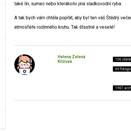
také lín, sumec nebo kterákoliv jiná sladkovodní ryba.
A tak bych vám chtěla popřát, aby byl ten váš Štědrý veče
atmosféře rodinného kruhu. Tak šťastné a veselé!
Helena Zelená
106 článk
Křížová
69 fotogra
1907 arch