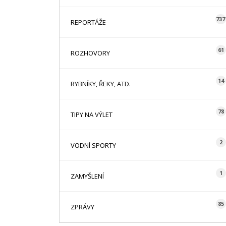
737
REPORTÁŽE
61
ROZHOVORY
14
RYBNÍKY, ŘEKY, ATD.
78
TIPY NA VÝLET
2
VODNÍ SPORTY
1
ZAMYŠLENÍ
85
ZPRÁVY