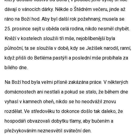
dávají o vánocích dárky. Někde o Štědrém večeru, jinde až
ráno na Boží hod. Aby byl další rok požehnaný, musela se
25. prosince sejít u oběda celá rodina, nikdo nesměl chybět.
Kněží v kostelech sloužili tři mše, nejoblíbenější byla
půlnoční, ta se sloužila v době, kdy se Ježíšek narodil, ranní,
když přišli do Betléma pastýři a poslední mše probíhala za
bílého dne.
Na Boží hod byla velmi přísně zakázána práce. V některých
domácnostech ani nestlali a pokud se stalo, že během dne
vyhasl v kamnech oheň, nikdo se ho neodvážil znovu
rozdělat. Ve středověku to dokonce došlo tak daleko, že
hospodáři obvazovali dobytku tlamy, aby bučením a
přežvykováním neznesvětil sváteční den.