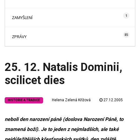
1
ZAMYŠLENÍ
85
ZPRÁVY
25. 12. Natalis Dominii,
scilicet dies
Helena Zelená Křížová
27.12.2005
HISTORIE A TRADICE
neboli den narození páně (doslova Narození Páně, to
znamená boží). Je to jeden z nejmladších, ale také
nejdůležitějších křesťanských svátků, den zvláště