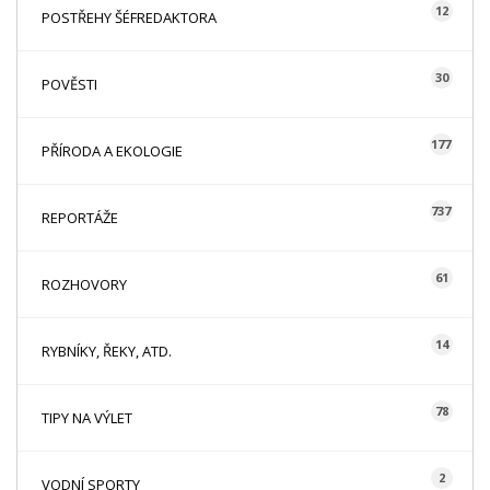
12
POSTŘEHY ŠÉFREDAKTORA
30
POVĚSTI
177
PŘÍRODA A EKOLOGIE
737
REPORTÁŽE
61
ROZHOVORY
14
RYBNÍKY, ŘEKY, ATD.
78
TIPY NA VÝLET
2
VODNÍ SPORTY