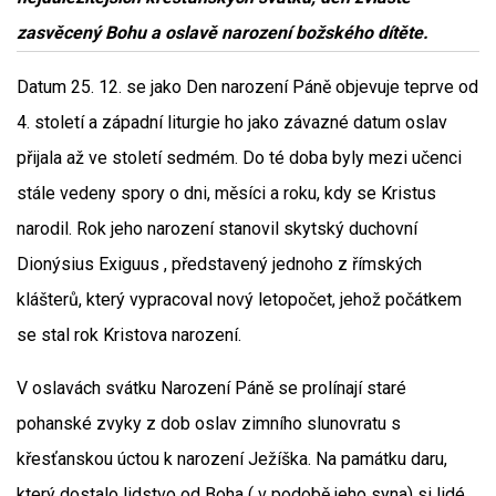
zasvěcený Bohu a oslavě narození božského dítěte.
Datum 25. 12. se jako Den narození Páně objevuje teprve od
4. století a západní liturgie ho jako závazné datum oslav
přijala až ve století sedmém. Do té doba byly mezi učenci
stále vedeny spory o dni, měsíci a roku, kdy se Kristus
narodil. Rok jeho narození stanovil skytský duchovní
Dionýsius Exiguus , představený jednoho z římských
klášterů, který vypracoval nový letopočet, jehož počátkem
se stal rok Kristova narození.
V oslavách svátku Narození Páně se prolínají staré
pohanské zvyky z dob oslav zimního slunovratu s
křesťanskou úctou k narození Ježíška. Na památku daru,
který dostalo lidstvo od Boha ( v podobě jeho syna) si lidé