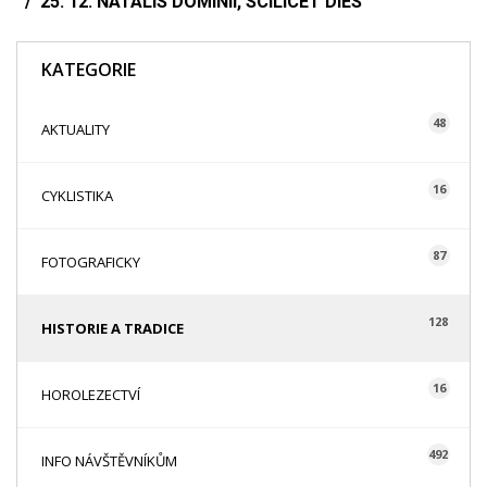
25. 12. NATALIS DOMINII, SCILICET DIES
KATEGORIE
48
AKTUALITY
16
CYKLISTIKA
87
FOTOGRAFICKY
128
HISTORIE A TRADICE
16
HOROLEZECTVÍ
492
INFO NÁVŠTĚVNÍKŮM