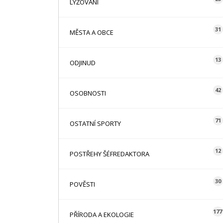
LYŽOVÁNÍ
31
MĚSTA A OBCE
13
ODJINUD
42
OSOBNOSTI
71
OSTATNÍ SPORTY
12
POSTŘEHY ŠÉFREDAKTORA
30
POVĚSTI
177
PŘÍRODA A EKOLOGIE