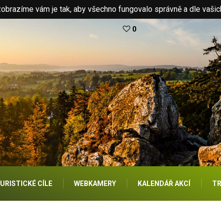
brazíme vám je tak, aby všechno fungovalo správně a dle vašic
0
URISTICKÉ CÍLE
WEBKAMERY
KALENDÁŘ AKCÍ
TR