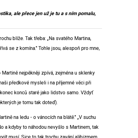
stika, ale přece jen už je tu a s ním pomalu,
rochu blíže. Tak třeba: „Na svatého Martina,
řívá se z komína." Tohle jsou, alespoň pro mne,
 o Martině nejpěkněji zpívá, zejména u sklenky
 naši předkové mysleli i na příjemné věci při
e konec konců staré jako lidstvo samo. Vždyť
některých je tomu tak doteď).
rtině na ledu - o vánocích na blátě." „V suchu
 No a kdyby to náhodou nevyšlo s Martinem, tak
yjít musí. Sice to tak trochu zavání alibizmem,