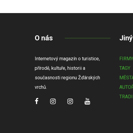
O nás
Jiný
Internetový magazín o turistice,
FIRM
přírodě, kultuře, historii a
TAGY
současnosti regionu Žďárských
MĚSTA
vrchů.
AUTOŘ
TRADI