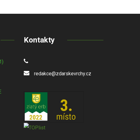
Kontakty
1)
redakce@zdarskevrchy.cz
E