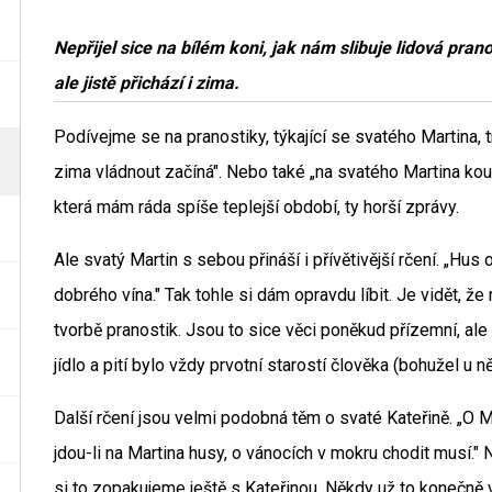
Nepřijel sice na bílém koni, jak nám slibuje lidová prano
ale jistě přichází i zima.
Podívejme se na pranostiky, týkající se svatého Martina, t
zima vládnout začíná". Nebo také „na svatého Martina kou
která mám ráda spíše teplejší období, ty horší zprávy.
Ale svatý Martin s sebou přináší i přívětivější rčení. „Hus
dobrého vína." Tak tohle si dám opravdu líbit. Je vidět, že
tvorbě pranostik. Jsou to sice věci poněkud přízemní, al
jídlo a pití bylo vždy prvotní starostí člověka (bohužel u 
Další rčení jsou velmi podobná těm o svaté Kateřině. „O Ma
jdou-li na Martina husy, o vánocích v mokru chodit musí."
si to zopakujeme ještě s Kateřinou. Někdy už to konečně v