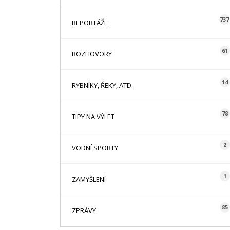
737
REPORTÁŽE
61
ROZHOVORY
14
RYBNÍKY, ŘEKY, ATD.
78
TIPY NA VÝLET
2
VODNÍ SPORTY
1
ZAMYŠLENÍ
85
ZPRÁVY