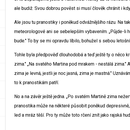
ale budiž. Svou dobrou pověst si musí člověk chránit i kd
Ale jsou tu pranostiky i poněkud odvážnějšího rázu. Na ta
meteorologové ani se sebelepším vybavením. „Půjde-li hus
bude." To by se mi opravdu líbilo, bohužel s sebou letošní 
Tohle byla předpověď dlouhodobá a teď ještě ty o něco kr
zima." „Na svatého Martina pod mrakem - nestálá zima." A 
zima je levná, jestli je noc jasná, zima je mastná." Uznávám
to k pranostikám patří.
No a na závěr ještě jedna. „Po svatém Martině zima nežertu
pranostika může na některé působit poněkud depresivně, al
led a mráz těší. Pro ty může toto rčení znít jako rajská hud