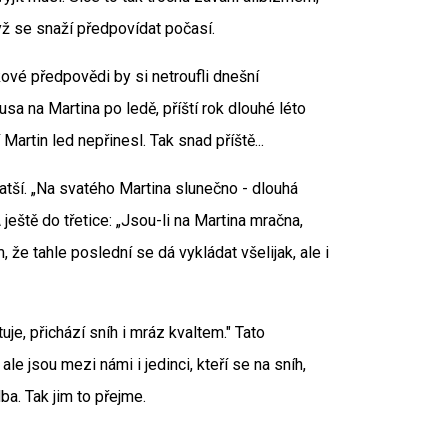
yž se snaží předpovídat počasí.
kové předpovědi by si netroufli dnešní
a na Martina po ledě, příští rok dlouhé léto
Martin led nepřinesl. Tak snad příště...
atší. „Na svatého Martina slunečno - dlouhá
ještě do třetice: „Jsou-li na Martina mračna,
, že tahle poslední se dá vykládat všelijak, ale i
je, přichází sníh i mráz kvaltem." Tato
e jsou mezi námi i jedinci, kteří se na sníh,
ba. Tak jim to přejme.