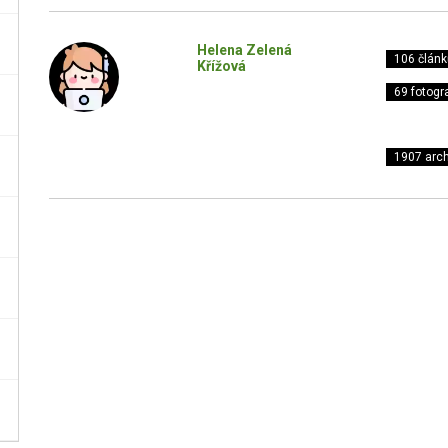
Helena Zelená
106 článk
Křížová
69 fotogra
1907 arch