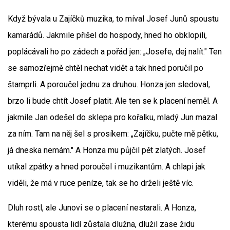
Když bývala u Zajíčků muzika, to míval Josef Junů spoustu
kamarádů. Jakmile přišel do hospody, hned ho obklopili,
poplácávali ho po zádech a pořád jen: „Josefe, dej nalít." Ten
se samozřejmě chtěl nechat vidět a tak hned poručil po
štamprli. A poroučel jednu za druhou. Honza jen sledoval,
brzo li bude chtít Josef platit. Ale ten se k placení neměl. A
jakmile Jan odešel do sklepa pro kořalku, mladý Jun mazal
za ním. Tam na něj šel s prosíkem: „Zajíčku, pučte mě pětku,
já dneska nemám." A Honza mu půjčil pět zlatých. Josef
utíkal zpátky a hned poroučel i muzikantům. A chlapi jak
viděli, že má v ruce peníze, tak se ho drželi ještě víc.
Dluh rostl, ale Junovi se o placení nestarali. A Honza,
kterému spousta lidí zůstala dlužna, dlužil zase židu