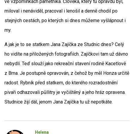
ve vzpomínkách pamětníka. Člověka, který tu opravdu byl,
miloval i nenáviděl, pracoval i lenošil a denně chodil po
stejných cestách, po kterých si dnes můžeme vyšlápnout i
my.
A jak je to se statkem Jana Zajíčka ze Studnic dnes? Celý
ho vidíte na přiložených fotografiích. Zajíčkovi tam už dávno
nebydlí. Teď slouží jako rekreační stavení rodině Kacetlově
z Brna. Je postupně opravován, z čehož by měl Honza určitě
radost. Rybník před statkem, do kterého rozradostnění
pivaři odhazovali půllitry je vyčištěný a jeho hráz opravena.
Studnice žijí dál, jenom Jana Zajíčka tu už nepotkáte.
Helena