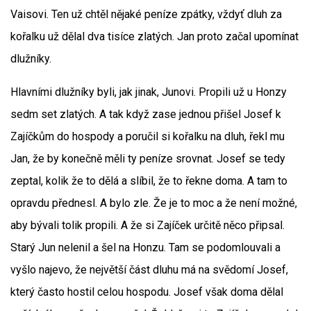
Vaisovi. Ten už chtěl nějaké peníze zpátky, vždyť dluh za
kořalku už dělal dva tisíce zlatých. Jan proto začal upomínat
dlužníky.
Hlavními dlužníky byli, jak jinak, Junovi. Propili už u Honzy
sedm set zlatých. A tak když zase jednou přišel Josef k
Zajíčkům do hospody a poručil si kořalku na dluh, řekl mu
Jan, že by konečně měli ty peníze srovnat. Josef se tedy
zeptal, kolik že to dělá a slíbil, že to řekne doma. A tam to
opravdu přednesl. A bylo zle. Že je to moc a že není možné,
aby bývali tolik propili. A že si Zajíček určitě něco připsal.
Starý Jun nelenil a šel na Honzu. Tam se podomlouvali a
vyšlo najevo, že největší část dluhu má na svědomí Josef,
který často hostil celou hospodu. Josef však doma dělal