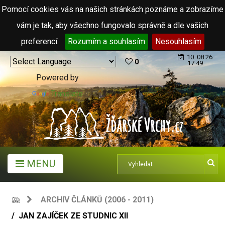
Pomocí cookies vás na našich stránkách poznáme a zobrazíme
vám je tak, aby všechno fungovalo správně a dle vašich
preferencí.
Rozumím a souhlasím
Nesouhlasím
10. 08.26
0
17:49
Powered by
Translate
MENU
ARCHIV ČLÁNKŮ (2006 - 2011)
JAN ZAJÍČEK ZE STUDNIC XII