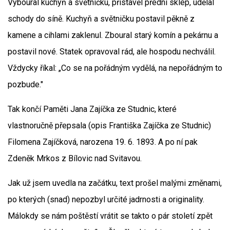
Vyboural kuchyň a světničku, přistavěl přední sklep, udělal
schody do síně. Kuchyň a světničku postavil pěkně z
kamene a cihlami zaklenul. Zboural starý komín a pekárnu a
postavil nové. Statek opravoval rád, ale hospodu nechválil.
Vždycky říkal: „Co se na pořádným vydělá, na nepořádným to
pozbude."
Tak končí Paměti Jana Zajíčka ze Studnic, které
vlastnoručně přepsala (opis Františka Zajíčka ze Studnic)
Filomena Zajíčková, narozena 19. 6. 1893. A po ní pak
Zdeněk Mrkos z Bílovic nad Svitavou.
Jak už jsem uvedla na začátku, text prošel malými změnami,
po kterých (snad) nepozbyl určité jadrnosti a originality.
Málokdy se nám poštěstí vrátit se takto o pár století zpět