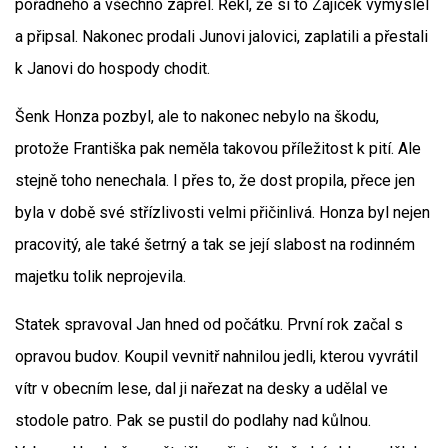
pořádného a všechno zapřel. Řekl, že si to Zajíček vymyslel
a připsal. Nakonec prodali Junovi jalovici, zaplatili a přestali
k Janovi do hospody chodit.
Šenk Honza pozbyl, ale to nakonec nebylo na škodu,
protože Františka pak neměla takovou příležitost k pití. Ale
stejně toho nenechala. I přes to, že dost propila, přece jen
byla v době své střízlivosti velmi přičinlivá. Honza byl nejen
pracovitý, ale také šetrný a tak se její slabost na rodinném
majetku tolik neprojevila.
Statek spravoval Jan hned od počátku. První rok začal s
opravou budov. Koupil vevnitř nahnilou jedli, kterou vyvrátil
vítr v obecním lese, dal ji nařezat na desky a udělal ve
stodole patro. Pak se pustil do podlahy nad kůlnou.