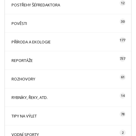
12
POSTŘEHY ŠÉFREDAKTORA
30
POVĚSTI
177
PŘÍRODA A EKOLOGIE
737
REPORTÁŽE
61
ROZHOVORY
14
RYBNÍKY, ŘEKY, ATD.
78
TIPY NA VÝLET
2
VODNÍ SPORTY