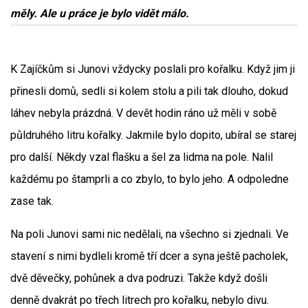
měly. Ale u práce je bylo vidět málo.
K Zajíčkům si Junovi vždycky poslali pro kořalku. Když jim ji
přinesli domů, sedli si kolem stolu a pili tak dlouho, dokud
láhev nebyla prázdná. V devět hodin ráno už měli v sobě
půldruhého litru kořalky. Jakmile bylo dopito, ubíral se starej
pro další. Někdy vzal flašku a šel za lidma na pole. Nalil
každému po štamprli a co zbylo, to bylo jeho. A odpoledne
zase tak.
Na poli Junovi sami nic nedělali, na všechno si zjednali. Ve
stavení s nimi bydleli kromě tří dcer a syna ještě pacholek,
dvě děvečky, pohůnek a dva podruzi. Takže když došli
denně dvakrát po třech litrech pro kořalku, nebylo divu.