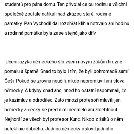
studentů pro pána domu. Ten přivolal celou rodinu a všichni
společně zoufale naříkali nad zkázou staré, rodinné
památky. Pan Vychodil dal rozehřát klih a netrvalo ani hodinu
a rodinná památka byla zase stejná jako dřív.
Učení jazyka německého šlo všem novým žákům hrozně
pomalu a špatně. Snad to bylo i tím, že byli pohromadě samí
Češi. Pokud se zrovna neučili, nikdo nepromluvil ani slova
německy. A kdyby snad ano, hned ho ostatní napomínali, že
je kazimluv a odrodilec. Zato mnozí profesoři mluvili jen
německy a česky se před nimi nesmělo ani žblebtnout.
Nejhorší ze všech byl profesor Kunc. Nikdo z žáků o něm
neřekl nic dobrého. Jednou německy oslovil jednoho