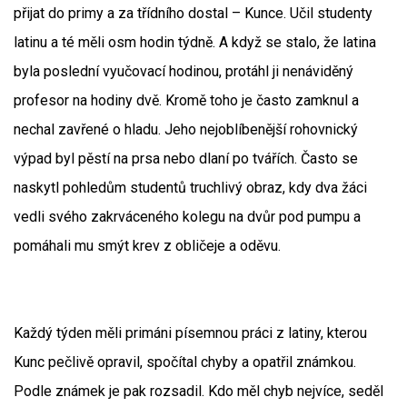
přijat do primy a za třídního dostal – Kunce. Učil studenty
latinu a té měli osm hodin týdně. A když se stalo, že latina
byla poslední vyučovací hodinou, protáhl ji nenáviděný
profesor na hodiny dvě. Kromě toho je často zamknul a
nechal zavřené o hladu. Jeho nejoblíbenější rohovnický
výpad byl pěstí na prsa nebo dlaní po tvářích. Často se
naskytl pohledům studentů truchlivý obraz, kdy dva žáci
vedli svého zakrváceného kolegu na dvůr pod pumpu a
pomáhali mu smýt krev z obličeje a oděvu.
Každý týden měli primáni písemnou práci z latiny, kterou
Kunc pečlivě opravil, spočítal chyby a opatřil známkou.
Podle známek je pak rozsadil. Kdo měl chyb nejvíce, seděl