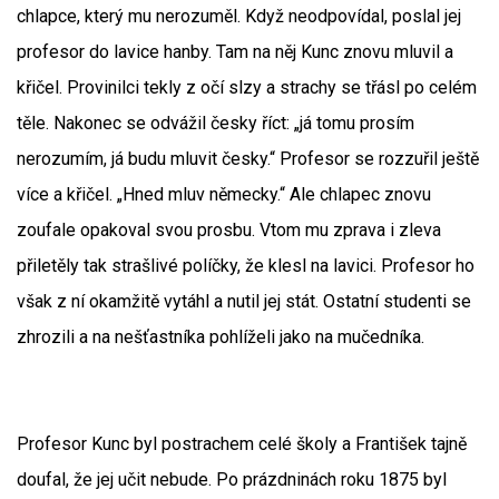
chlapce, který mu nerozuměl. Když neodpovídal, poslal jej
profesor do lavice hanby. Tam na něj Kunc znovu mluvil a
křičel. Provinilci tekly z očí slzy a strachy se třásl po celém
těle. Nakonec se odvážil česky říct: „já tomu prosím
nerozumím, já budu mluvit česky.“ Profesor se rozzuřil ještě
více a křičel. „Hned mluv německy.“ Ale chlapec znovu
zoufale opakoval svou prosbu. Vtom mu zprava i zleva
přiletěly tak strašlivé políčky, že klesl na lavici. Profesor ho
však z ní okamžitě vytáhl a nutil jej stát. Ostatní studenti se
zhrozili a na nešťastníka pohlíželi jako na mučedníka.
Profesor Kunc byl postrachem celé školy a František tajně
doufal, že jej učit nebude. Po prázdninách roku 1875 byl