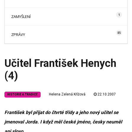
1
ZAMYŠLENÍ
85
ZPRÁVY
Učitel František Henych
(4)
Helena Zelená Křížová
22.10.2007
HISTORIE A TRADICE
František byl přijat do čtvrté třídy a jeho nový učitel se
jmenoval Jorda. I když měl české jméno, česky neuměl
ani slovo.