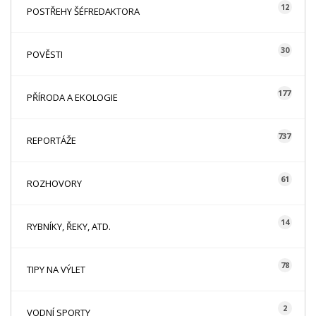
12
POSTŘEHY ŠÉFREDAKTORA
30
POVĚSTI
177
PŘÍRODA A EKOLOGIE
737
REPORTÁŽE
61
ROZHOVORY
14
RYBNÍKY, ŘEKY, ATD.
78
TIPY NA VÝLET
2
VODNÍ SPORTY