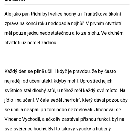
Ale jako pan třídní byl velice hodný a i Františkova školní
zpráva na konci roku nedopadla nejhůř. V prvním čtvrtletí
měl pouze jednu nedostatečnou a to ze slohu. Ve druhém
čtvrtletí už neměl žádnou.
Každý den se pilně učil. I když je pravdou, že by často
nejraději od učení utekl, kdyby mohl. Uprostřed jejich
světnice stál dlouhý stůl, u něhož měl každý své místo. Na
jídlo i na učení. V čele seděl „herfotr“, který dával pozor, aby
se učili a nespali při tom nebo nezevlovali. Jmenoval se
Vincenc Vychodil, a ačkoliv zastával přísnou funkci, byl na
své svěřence hodný. Byl to takový vysoký a hubený