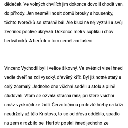
dědeček. Ve volných chvílích jim dokonce dovolil chodit ven,
do přírody. Jen nesměli nosit domů brouky a housenky,
těchto tvorečků se strašně bál. Ale kluci na něj vyzráli a svůj
zvěřinec pečlivě ukrývali. Dokonce měli v šuplíku i chov
hedvábníků. A herfotr o tom neměl ani tušení.
Vincenc Vychodil byl i velice šikovný. Ve světnici visel hned
vedle dveří na zdi vysoký, dřevěný kříž. Byl již notně starý a
celý zčernalý. Jednoho dne všichni seděli u stolu a pilně
študovali. Vtom se ozvala strašná rána, při které všichni
naráz vyskočili ze židlí. Červotočinou prolezlé hřeby na kříži
neudržely už tělo Kristovo, to se od dřeva oddělilo, spadlo
na zem a rozbilo se. Herfotr poslal ihned jednoho ze