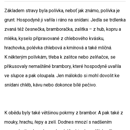
Základem stravy byla polívka, neboť jak známo, polívka je
grunt. Hospodyně ji vařila i ráno na snídani. Jedla se trdlenka
zvaná též česnečka, bramboračka, zalitka – z hub, kopru a
mléka, kyselo připravované z chlebového kvásku,
hrachovka, polévka chlebová a kmínová a také mlíčná.
K některým polívkám, třeba k zalitce nebo zelňačce, se
přikusovaly nemaštěné brambory, které hospodyně uvařila
ve slupce a pak oloupala. Jen málokdo si mohl dovolit ke
snídani chléb, kávu nebo dokonce bílé pečivo.
K obědu byly také většinou pokrmy z brambor. A pak také z
mouky, hrachu, řepy a zelí. Dodnes mnozí s nadšením