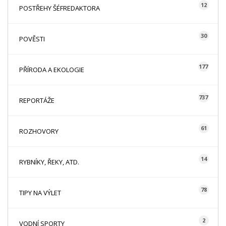
12
POSTŘEHY ŠÉFREDAKTORA
30
POVĚSTI
177
PŘÍRODA A EKOLOGIE
737
REPORTÁŽE
61
ROZHOVORY
14
RYBNÍKY, ŘEKY, ATD.
78
TIPY NA VÝLET
2
VODNÍ SPORTY