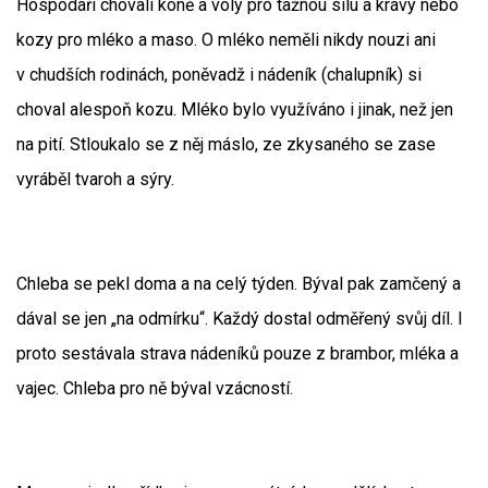
Hospodáři chovali koně a voly pro tažnou sílu a krávy nebo
kozy pro mléko a maso. O mléko neměli nikdy nouzi ani
v chudších rodinách, poněvadž i nádeník (chalupník) si
choval alespoň kozu. Mléko bylo využíváno i jinak, než jen
na pití. Stloukalo se z něj máslo, ze zkysaného se zase
vyráběl tvaroh a sýry.
Chleba se pekl doma a na celý týden. Býval pak zamčený a
dával se jen „na odmírku“. Každý dostal odměřený svůj díl. I
proto sestávala strava nádeníků pouze z brambor, mléka a
vajec. Chleba pro ně býval vzácností.