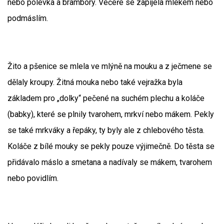
nebo polévka a brambory. Večeře se zapíjela mlékem nebo
podmáslím.
Žito a pšenice se mlela ve mlýně na mouku a z ječmene se
dělaly kroupy. Žitná mouka nebo také vejražka byla
základem pro „dolky“ pečené na suchém plechu a koláče
(babky), které se plnily tvarohem, mrkví nebo mákem. Pekly
se také mrkváky a řepáky, ty byly ale z chlebového těsta.
Koláče z bílé mouky se pekly pouze výjimečně. Do těsta se
přidávalo máslo a smetana a nadívaly se mákem, tvarohem
nebo povidlím.