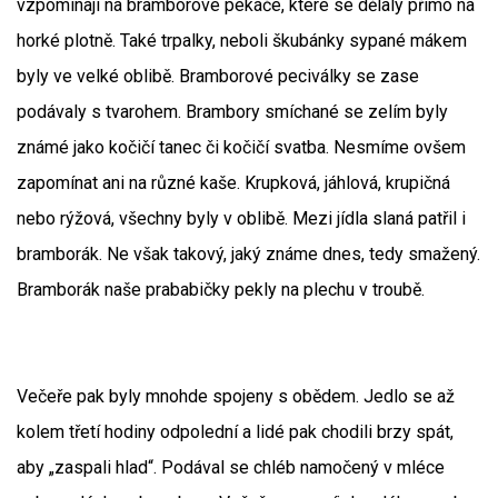
vzpomínají na bramborové pekáče, které se dělaly přímo na
horké plotně. Také trpalky, neboli škubánky sypané mákem
byly ve velké oblibě. Bramborové peciválky se zase
podávaly s tvarohem. Brambory smíchané se zelím byly
známé jako kočičí tanec či kočičí svatba. Nesmíme ovšem
zapomínat ani na různé kaše. Krupková, jáhlová, krupičná
nebo rýžová, všechny byly v oblibě. Mezi jídla slaná patřil i
bramborák. Ne však takový, jaký známe dnes, tedy smažený.
Bramborák naše prababičky pekly na plechu v troubě.
Večeře pak byly mnohde spojeny s obědem. Jedlo se až
kolem třetí hodiny odpolední a lidé pak chodili brzy spát,
aby „zaspali hlad“. Podával se chléb namočený v mléce