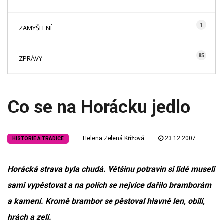
1
ZAMYŠLENÍ
85
ZPRÁVY
Co se na Horácku jedlo
Helena Zelená Křížová
23.12.2007
HISTORIE A TRADICE
Horácká strava byla chudá. Většinu potravin si lidé museli
sami vypěstovat a na polích se nejvíce dařilo bramborám
a kamení. Kromě brambor se pěstoval hlavně len, obilí,
hrách a zelí.