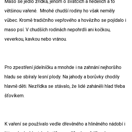
Maso se jedlo zřídka, jenom o svátcích a nedělích a to
většinou vařené. Mnohé chudší rodiny ho však neměly
vůbec. Kromě tradičního vepřového a hovězího se pojídalo i
maso psí. V chudších rodinách nepohrdli ani kočkou,
veverkou, kavkou nebo vránou.
Pro zpestření jídelníčku a mnohde i na zahnání nejhoršího
hladu se sbíraly lesní plody. Na jahody a borůvky chodily
hlavně děti. Nezřídka se stávalo, že lidé zaháněli hlad třeba
šťovíkem.
K vaření se používalo vedle dřevěného a hliněného nádobí i