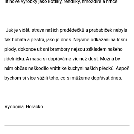
litinové výrobky jako kotlíky, rendlíky, hmoždíře a hrnce.
Jak je vidět, strava našich pradědečků a prababiček nebyla
tak bohatá a pestrá, jako je dnes. Nejsme odkázaní na lesní
plody, dokonce už ani brambory nejsou základem našeho
jídelníčku. A masa si dopřáváme víc než dost. Možná by
nám občas neškodilo vrátit ke kuchyni našich předků. Aspoň
bychom si více vážili toho, co si můžeme dopřávat dnes.
Vysočina, Horácko.