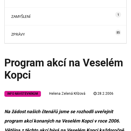
1
ZAMYŠLENÍ
85
ZPRÁVY
Program akcí na Veselém
Kopci
Helena Zelená Křížová
28.2.2006
INFO NÁVŠTĚVNÍKŮM
Na žádost našich čtenářů jsme se rozhodli uveřejnit
program akcí konaných na Veselém Kopci v roce 2006.
Většina z těchto akcí bývá na Veselém Kopci každoročně,