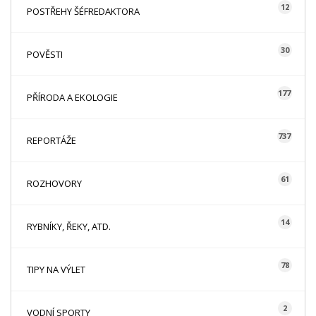
12
POSTŘEHY ŠÉFREDAKTORA
30
POVĚSTI
177
PŘÍRODA A EKOLOGIE
737
REPORTÁŽE
61
ROZHOVORY
14
RYBNÍKY, ŘEKY, ATD.
78
TIPY NA VÝLET
2
VODNÍ SPORTY