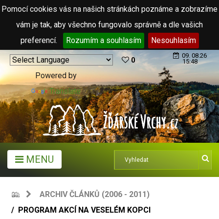
Pomocí cookies vás na našich stránkách poznáme a zobrazíme
vám je tak, aby všechno fungovalo správně a dle vašich
preferencí.
Rozumím a souhlasím
Nesouhlasím
09. 08.26
0
15:48
Powered by
Translate
MENU
ARCHIV ČLÁNKŮ (2006 - 2011)
PROGRAM AKCÍ NA VESELÉM KOPCI