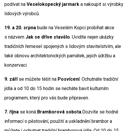
podívat na
Veselokopecký jarmark
a nakoupit si výrobky
lidových výrobců.
19. a 20. srpna
bude na Veselém Kopci probíhat akce
s názvem
Jak se dříve stavělo
. Uvidíte nejen ukázky
tradičních řemesel spojených s lidovým stavitelstvím, ale
také obnovu architektonických památek, jejich údržbu a
konzervaci.
9. září
se můžete těšit na
Posvícení
. Ochutnáte tradiční
jídla a od 10 do 15 hodin se necháte bavit kulturním
programem, který pro vás bude připraven.
7. října
se koná
Bramborová sobota
.Dozvíte se hodně
informací o pěstování, použití a uskladnění brambor a
můžete i ochutnat tradiční bramborová jídla. Od 10 do 15