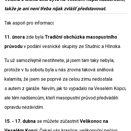
takže je ani není třeba nijak zvlášť představovat.
Tak aspoň pro informaci:
11. února
zde byla
Tradiční obchůzka masopustního
průvodu
v podání vesnické skupiny ze Studnic a Hlinska.
Tu už samozřejmě nestihnete, já jsem tam taky nebyla,
protože v tu sobotu byla u nás zrovna taková sněhová
kalamita, že jsem se poprvé za celou zimu nedostala
s autem z garáže. Nevím, jak to vypadalo na Veselém Kopci,
ale těm nadšencům, kteří masopustní průvod předváděli
opravdu nezávidím.
15. - 17. dubna
se můžete zúčastnit
Velikonoc na
Veselém Kopci
. Čekají vás kraslice, velikonoční pečivo,