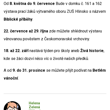
Od
8. května do 9. července
Bude v domku č. 161 a 162
výstava prací žáků výtvarného oboru ZUŠ Hlinsko s názvem
Biblické příběhy
.
22. července až 29. října
zde můžete shlédnout výstavu
věnovanou pověstem z Českomoravské vrchoviny.
18. až 22. září
nastává týden pro školy aneb
Živá historie
,
kde se žáci dozví něco víc o životě našich předků.
A od
9. do 31. prosince
se můžete přijít podívat na
Betlém
vánoční
.
Helena
Zelená