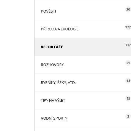
30
POVĚSTI
177
PŘÍRODA A EKOLOGIE
737
REPORTÁŽE
61
ROZHOVORY
14
RYBNÍKY, ŘEKY, ATD.
78
TIPY NA VÝLET
2
VODNÍ SPORTY