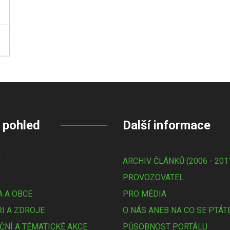
 pohled
Další informace
Y
ARCHIV ČLÁNKŮ (2006 - 201
PROVOZOVATEL
 A OBCE
PRO MÉDIA
I A ZDROJE
O NÁS ANEB NA CO SE PTÁT
ČNÍ A TÉMATICKÉ AKCE
PŮSOBNOST PORTÁLU