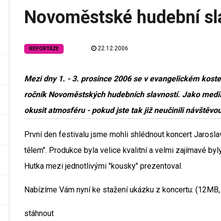
Novoměstské hudební sl
22.12.2006
REPORTÁŽE
Mezi dny 1. - 3. prosince 2006 se v evangelickém kost
ročník Novoměstských hudebních slavností. Jako medi
okusit atmosféru - pokud jste tak již neučinili návštěvou
První den festivalu jsme mohli shlédnout koncert Jarosl
tělem". Produkce byla velice kvalitní a velmi zajímavé byl
Hutka mezi jednotlivými "kousky" prezentoval.
Nabízíme Vám nyní ke stažení ukázku z koncertu: (12MB, 
stáhnout