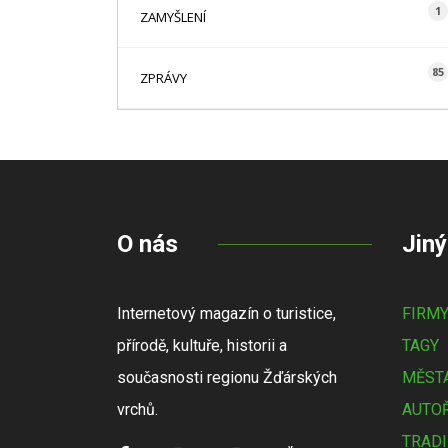
1
ZAMYŠLENÍ
85
ZPRÁVY
O nás
Jiný
Internetový magazín o turistice,
FIRM
přírodě, kultuře, historii a
TAGY
současnosti regionu Žďárských
MĚSTA
vrchů.
AUTOŘ
TRADI