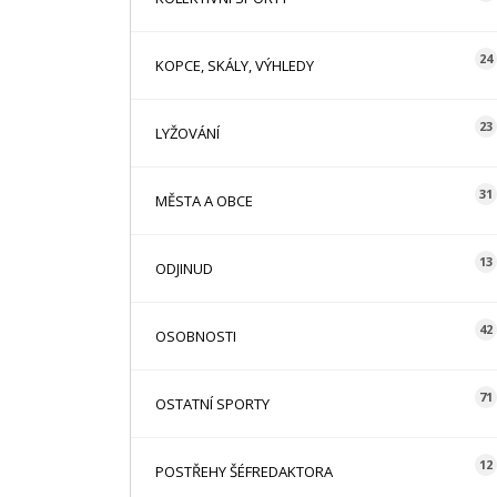
24
KOPCE, SKÁLY, VÝHLEDY
23
LYŽOVÁNÍ
31
MĚSTA A OBCE
13
ODJINUD
42
OSOBNOSTI
71
OSTATNÍ SPORTY
12
POSTŘEHY ŠÉFREDAKTORA