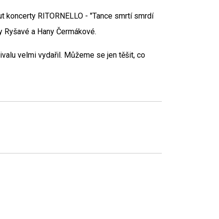
out koncerty RITORNELLO - "Tance smrtí smrdí
ny Ryšavé a Hany Čermákové.
ivalu velmi vydařil. Můžeme se jen těšit, co