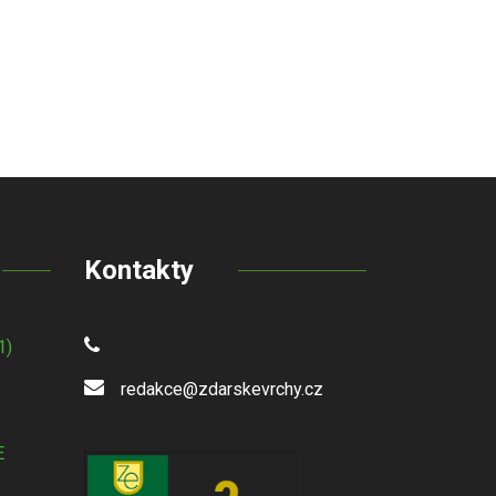
Kontakty
1)
redakce@zdarskevrchy.cz
E