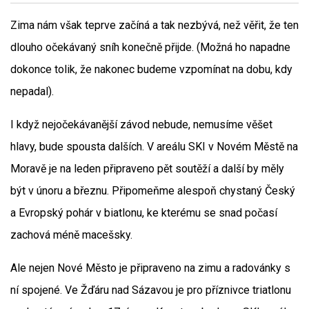
Zima nám však teprve začíná a tak nezbývá, než věřit, že ten
dlouho očekávaný sníh konečně přijde. (Možná ho napadne
dokonce tolik, že nakonec budeme vzpomínat na dobu, kdy
nepadal).
I když nejočekávanější závod nebude, nemusíme věšet
hlavy, bude spousta dalších. V areálu SKI v Novém Městě na
Moravě je na leden připraveno pět soutěží a další by měly
být v únoru a březnu. Připomeňme alespoň chystaný Český
a Evropský pohár v biatlonu, ke kterému se snad počasí
zachová méně macešsky.
Ale nejen Nové Město je připraveno na zimu a radovánky s
ní spojené. Ve Žďáru nad Sázavou je pro příznivce triatlonu