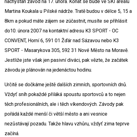
nachystán závod na 17. února. Konat se bude ve SKI areálu
Martina Koukala u Pilské nádrže. Tratě budou v délce 5, 15 a
8km a pokud máte zájem se zúčastnit, musíte se přihlásit
do10. února 2007 na kontaktní adresu K3 SPORT - OC
CONVENT, Horní 6, 591 01 Žďár nad Sázavou nebo K3
SPORT - Masarykova 305, 592 31 Nové Město na Moravě.
Jestliže jste však jen pasivní diváci, pak vězte, že začátek
závodu je plánován na jedenáctou hodinu.
Určitě se dočkáme ještě dalších zimních, sportovních dnů.
Vždyť sníh pokaždé přiláká spoustu sportovců a to nejen
těch profesionálních, ale i těch víkendových. Závody pak
pořádá každé menší či větší město a ani vesnice
nezůstávají pozadu. Takže hlavu vzhůru, vždyť zima teprve
začíná.