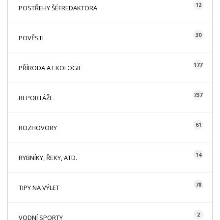
12
POSTŘEHY ŠÉFREDAKTORA
30
POVĚSTI
177
PŘÍRODA A EKOLOGIE
737
REPORTÁŽE
61
ROZHOVORY
14
RYBNÍKY, ŘEKY, ATD.
78
TIPY NA VÝLET
2
VODNÍ SPORTY