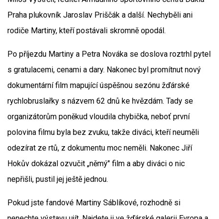
Praha plukovník Jaroslav Priščák a další. Nechyběli ani
rodiče Martiny, kteří postávali skromně opodál.
Po příjezdu Martiny a Petra Nováka se doslova roztrhl pytel
s gratulacemi, cenami a dary. Nakonec byl promítnut nový
dokumentární film mapující úspěšnou sezónu žďárské
rychlobruslařky s názvem 62 dnů ke hvězdám. Tady se
organizátorům poněkud vloudila chybička, neboť první
polovina filmu byla bez zvuku, takže diváci, kteří neuměli
odezírat ze rtů, z dokumentu moc neměli. Nakonec Jiří
Hokův dokázal ozvučit „němý" film a aby diváci o nic
nepřišli, pustil jej ještě jednou.
Pokud jste fandové Martiny Sáblíkové, rozhodně si
nenechte výstavu ujít. Najdete ji ve žďárské galerii Evropa a