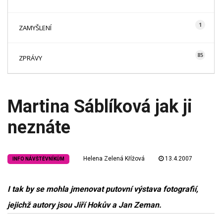
1
ZAMYŠLENÍ
85
ZPRÁVY
Martina Sáblíková jak ji
neznáte
Helena Zelená Křížová
13.4.2007
INFO NÁVŠTĚVNÍKŮM
I tak by se mohla jmenovat putovní výstava fotografií,
jejichž autory jsou Jiří Hokův a Jan Zeman.