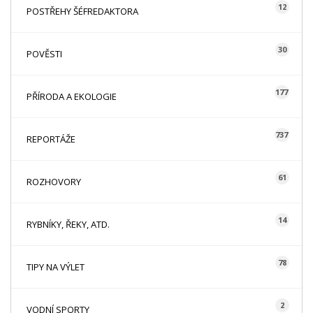
12
POSTŘEHY ŠÉFREDAKTORA
30
POVĚSTI
177
PŘÍRODA A EKOLOGIE
737
REPORTÁŽE
61
ROZHOVORY
14
RYBNÍKY, ŘEKY, ATD.
78
TIPY NA VÝLET
2
VODNÍ SPORTY