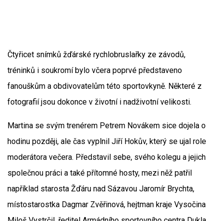
Čtyřicet snímků žďárské rychlobruslařky ze závodů,
tréninků i soukromí bylo včera poprvé představeno
fanouškům a obdivovatelům této sportovkyně. Některé z
fotografií jsou dokonce v životní i nadživotní velikosti.
Martina se svým trenérem Petrem Novákem sice dojela o
hodinu později, ale čas vyplnil Jiří Hokův, který se ujal role
moderátora večera. Představil sebe, svého kolegu a jejich
společnou práci a také přítomné hosty, mezi něž patřil
například starosta Žďáru nad Sázavou Jaromír Brychta,
místostarostka Dagmar Zvěřinová, hejtman kraje Vysočina
Miloš Vystrčil, ředitel Armádního sportovního centra Dukla