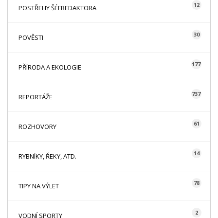
12
POSTŘEHY ŠÉFREDAKTORA
30
POVĚSTI
177
PŘÍRODA A EKOLOGIE
737
REPORTÁŽE
61
ROZHOVORY
14
RYBNÍKY, ŘEKY, ATD.
78
TIPY NA VÝLET
2
VODNÍ SPORTY