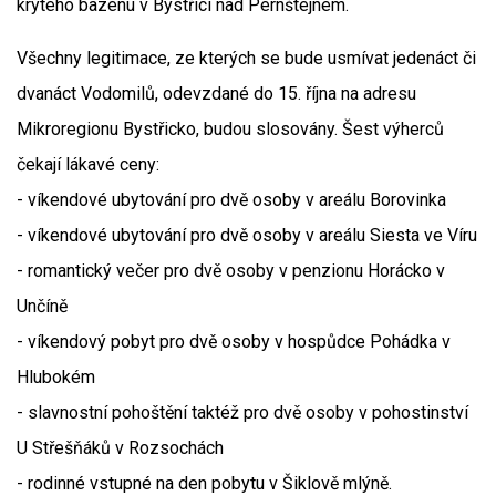
krytého bazénu v Bystřici nad Pernštejnem.
Všechny legitimace, ze kterých se bude usmívat jedenáct či
dvanáct Vodomilů, odevzdané do 15. října na adresu
Mikroregionu Bystřicko, budou slosovány. Šest výherců
čekají lákavé ceny:
- víkendové ubytování pro dvě osoby v areálu Borovinka
- víkendové ubytování pro dvě osoby v areálu Siesta ve Víru
- romantický večer pro dvě osoby v penzionu Horácko v
Unčíně
- víkendový pobyt pro dvě osoby v hospůdce Pohádka v
Hlubokém
- slavnostní pohoštění taktéž pro dvě osoby v pohostinství
U Střešňáků v Rozsochách
- rodinné vstupné na den pobytu v Šiklově mlýně.