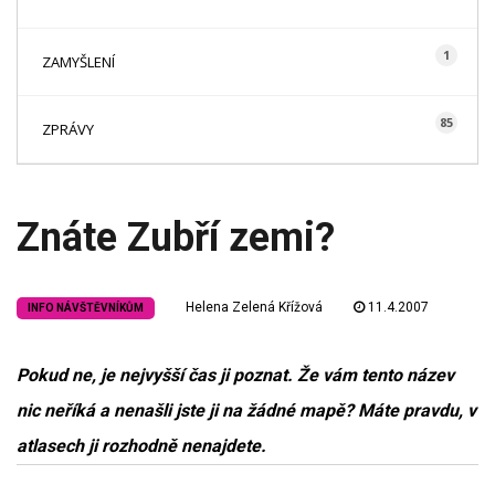
1
ZAMYŠLENÍ
85
ZPRÁVY
Znáte Zubří zemi?
Helena Zelená Křížová
11.4.2007
INFO NÁVŠTĚVNÍKŮM
Pokud ne, je nejvyšší čas ji poznat. Že vám tento název
nic neříká a nenašli jste ji na žádné mapě? Máte pravdu, v
atlasech ji rozhodně nenajdete.