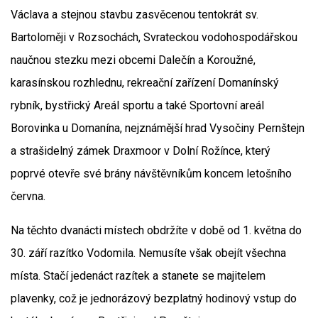
Václava a stejnou stavbu zasvěcenou tentokrát sv.
Bartoloměji v Rozsochách, Svrateckou vodohospodářskou
naučnou stezku mezi obcemi Dalečín a Koroužné,
karasínskou rozhlednu, rekreační zařízení Domanínský
rybník, bystřický Areál sportu a také Sportovní areál
Borovinka u Domanína, nejznámější hrad Vysočiny Pernštejn
a strašidelný zámek Draxmoor v Dolní Rožínce, který
poprvé otevře své brány návštěvníkům koncem letošního
června.
Na těchto dvanácti místech obdržíte v době od 1. května do
30. září razítko Vodomila. Nemusíte však obejít všechna
místa. Stačí jedenáct razítek a stanete se majitelem
plavenky, což je jednorázový bezplatný hodinový vstup do