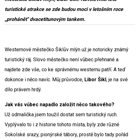
turistické atrakce se zde budou moci v letošním roce
„prohánět" dvacetitunovým tankem.
Westernové městečko Šiklův mlýn už je notoricky známý
turistický ráj. Slovo městečko není vůbec přehnané a
najdete zde vše, co ke správnému westernu patří. A teď
dokonce i něco navíc. Můj průvodce,
Libor Šikl
, je na své
dílo právem hrdý.
Jak vás vůbec napadlo založit něco takového?
Už odmalička jsem toužil dostat sem turistický ruch.
Vyplývalo to i z historie tohoto místa, byly zde různé
Sokolské srazy, pionýrské tábory, prostě bylo tady pořád