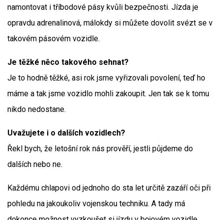
namontovat i tříbodové pásy kvůli bezpečnosti. Jízda je
opravdu adrenalinová, málokdy si můžete dovolit svézt se v
takovém pásovém vozidle.
Je těžké něco takového sehnat?
Je to hodně těžké, asi rok jsme vyřizovali povolení, teď ho
máme a tak jsme vozidlo mohli zakoupit. Jen tak se k tomu
nikdo nedostane.
Uvažujete i o dalších vozidlech?
Řekl bych, že letošní rok nás prověří, jestli půjdeme do
dalších nebo ne.
Každému chlapovi od jednoho do sta let určitě zazáří oči při
pohledu na jakoukoliv vojenskou techniku. A tady má
dokonce možnost vyzkoušet si jízdu v bojovém vozidle,