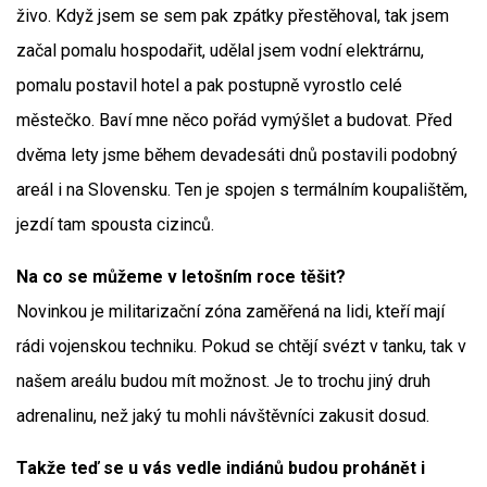
živo. Když jsem se sem pak zpátky přestěhoval, tak jsem
začal pomalu hospodařit, udělal jsem vodní elektrárnu,
pomalu postavil hotel a pak postupně vyrostlo celé
městečko. Baví mne něco pořád vymýšlet a budovat. Před
dvěma lety jsme během devadesáti dnů postavili podobný
areál i na Slovensku. Ten je spojen s termálním koupalištěm,
jezdí tam spousta cizinců.
Na co se můžeme v letošním roce těšit?
Novinkou je militarizační zóna zaměřená na lidi, kteří mají
rádi vojenskou techniku. Pokud se chtějí svézt v tanku, tak v
našem areálu budou mít možnost. Je to trochu jiný druh
adrenalinu, než jaký tu mohli návštěvníci zakusit dosud.
Takže teď se u vás vedle indiánů budou prohánět i