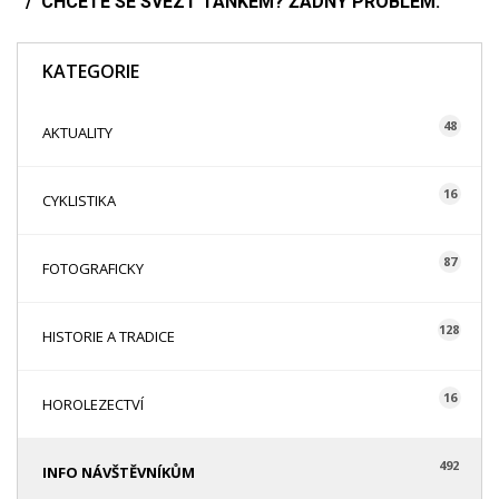
CHCETE SE SVÉZT TANKEM? ŽÁDNÝ PROBLÉM.
KATEGORIE
48
AKTUALITY
16
CYKLISTIKA
87
FOTOGRAFICKY
128
HISTORIE A TRADICE
16
HOROLEZECTVÍ
492
INFO NÁVŠTĚVNÍKŮM