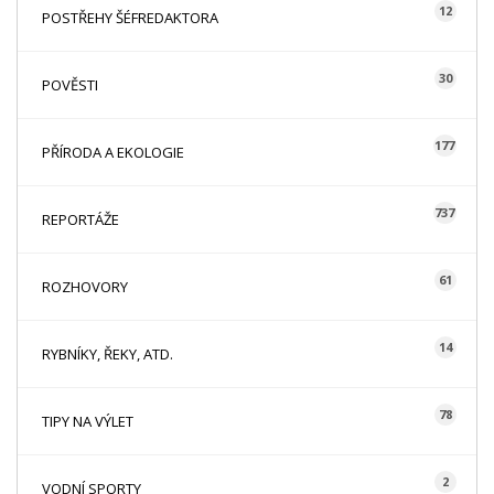
12
POSTŘEHY ŠÉFREDAKTORA
30
POVĚSTI
177
PŘÍRODA A EKOLOGIE
737
REPORTÁŽE
61
ROZHOVORY
14
RYBNÍKY, ŘEKY, ATD.
78
TIPY NA VÝLET
2
VODNÍ SPORTY