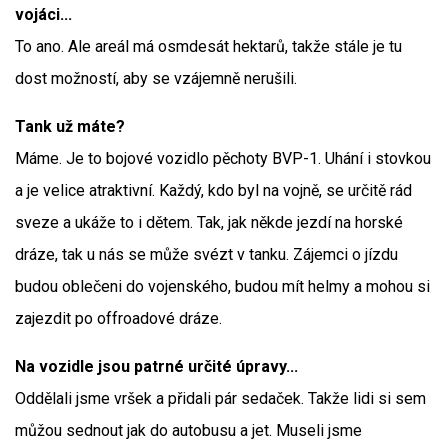
vojáci...
To ano. Ale areál má osmdesát hektarů, takže stále je tu
dost možností, aby se vzájemně nerušili.
Tank už máte?
Máme. Je to bojové vozidlo pěchoty BVP-1. Uhání i stovkou
a je velice atraktivní. Každý, kdo byl na vojně, se určitě rád
sveze a ukáže to i dětem. Tak, jak někde jezdí na horské
dráze, tak u nás se může svézt v tanku. Zájemci o jízdu
budou oblečeni do vojenského, budou mít helmy a mohou si
zajezdit po offroadové dráze.
Na vozidle jsou patrné určité úpravy...
Oddělali jsme vršek a přidali pár sedaček. Takže lidi si sem
můžou sednout jak do autobusu a jet. Museli jsme