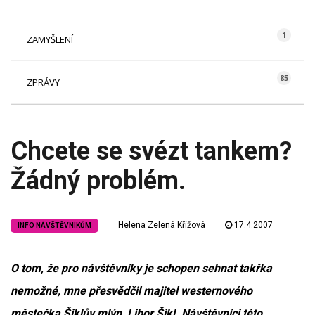
1
ZAMYŠLENÍ
85
ZPRÁVY
Chcete se svézt tankem?
Žádný problém.
Helena Zelená Křížová
17.4.2007
INFO NÁVŠTĚVNÍKŮM
O tom, že pro návštěvníky je schopen sehnat takřka
nemožné, mne přesvědčil majitel westernového
městečka Šiklův mlýn, Libor Šikl. Návštěvníci této