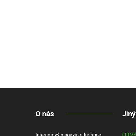
O nás
Jiný
Internetový magazín o turistice,
FIRM