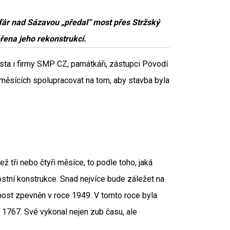
Žďár nad Sázavou „předal“ most přes Stržský
ěřena jeho rekonstrukcí.
ěsta i firmy SMP CZ, památkáři, zástupci Povodí
ch měsících spolupracovat na tom, aby stavba byla
 tři nebo čtyři měsíce, to podle toho, jaká
stní konstrukce. Snad nejvíce bude záležet na
most zpevněn v roce 1949. V tomto roce byla
 1767. Své vykonal nejen zub času, ale