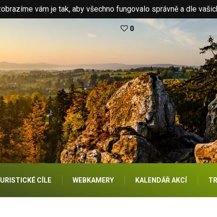
brazíme vám je tak, aby všechno fungovalo správně a dle vašic
0
URISTICKÉ CÍLE
WEBKAMERY
KALENDÁŘ AKCÍ
TR