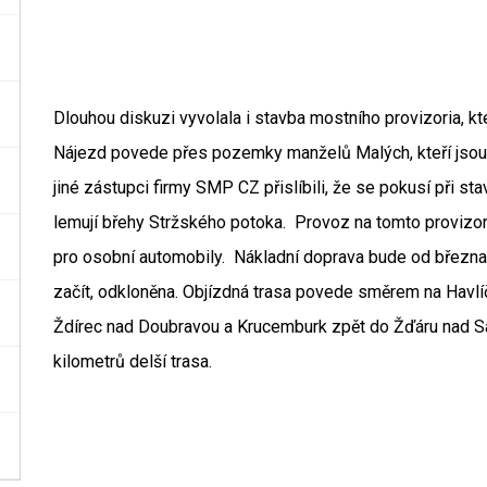
Dlouhou diskuzi vyvolala i stavba mostního provizoria, k
Nájezd povede přes pozemky manželů Malých, kteří jsou v
jiné zástupci firmy SMP CZ přislíbili, že se pokusí při s
lemují břehy Stržského potoka. Provoz na tomto provizo
pro osobní automobily. Nákladní doprava bude od března 
začít, odkloněna. Objízdná trasa povede směrem na Havlí
Ždírec nad Doubravou a Krucemburk zpět do Žďáru nad S
kilometrů delší trasa.