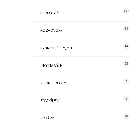
737
REPORTÁŽE
61
ROZHOVORY
14
RYBNÍKY, ŘEKY, ATD.
78
TIPY NA VÝLET
2
VODNÍ SPORTY
1
ZAMYŠLENÍ
85
ZPRÁVY