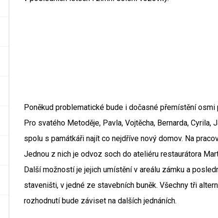
Poněkud problematické bude i dočasné přemístění osmi p
Pro svatého Metoděje, Pavla, Vojtěcha, Bernarda, Cyrila
spolu s památkáři najít co nejdříve nový domov. Na pracov
Jednou z nich je odvoz soch do ateliéru restaurátora Mart
Další možností je jejich umístění v areálu zámku a posledn
staveništi, v jedné ze stavebních buněk. Všechny tři alter
rozhodnutí bude záviset na dalších jednáních.