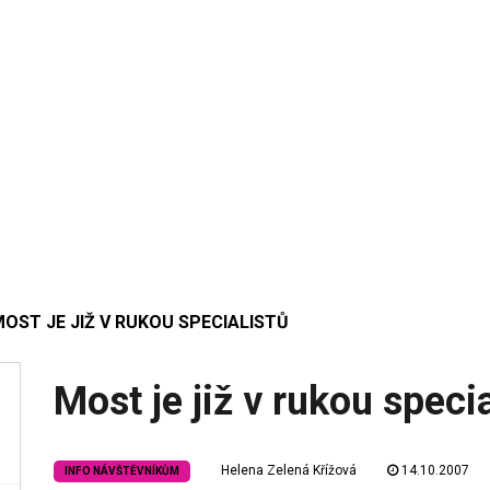
OST JE JIŽ V RUKOU SPECIALISTŮ
Most je již v rukou specia
Helena Zelená Křížová
14.10.2007
INFO NÁVŠTĚVNÍKŮM