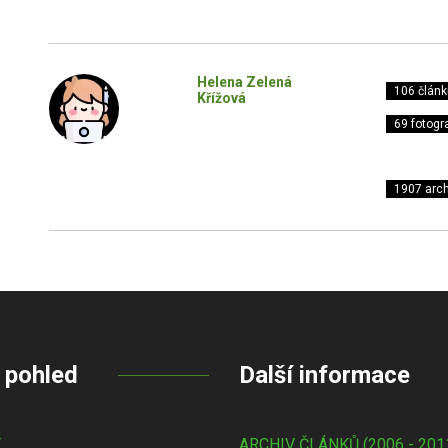
Helena Zelená
106 článk
Křížová
69 fotogra
1907 arch
 pohled
Další informace
Y
ARCHIV ČLÁNKŮ (2006 - 201