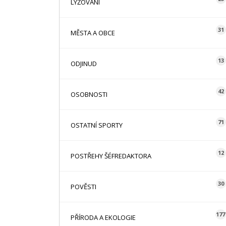
LYŽOVÁNÍ
31
MĚSTA A OBCE
13
ODJINUD
42
OSOBNOSTI
71
OSTATNÍ SPORTY
12
POSTŘEHY ŠÉFREDAKTORA
30
POVĚSTI
177
PŘÍRODA A EKOLOGIE