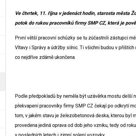
Ve čtvrtek, 11. října v jedenáct hodin, starosta města 
potok do rukou pracovníků firmy SMP CZ, která je pov
První větší pracovní schůzky se tu zúčastnili zástupci m
Vltavy i Správy a údržby silnic. Ti všichni budou v příští
co nejdříve zdárně ukončena.
Podle předpokladů by neměla být uzávěrka mostu delší než
překvapení pracovníky firmy SMP CZ čekají po odkrytí mo
tom, v jakém stavu je železobetonová deska, kterou byl 
provedena jediná oprava od dob jeho vzniku, tedy od roku
v posledních letech i zimní solení vozovky.