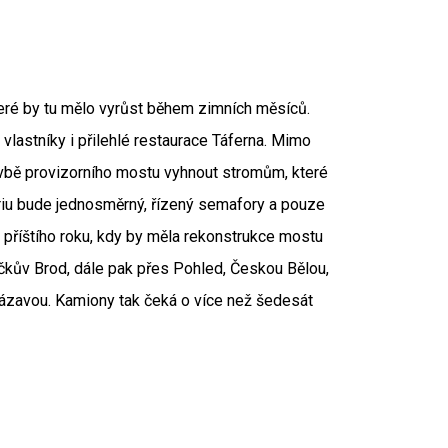
teré by tu mělo vyrůst během zimních měsíců.
lastníky i přilehlé restaurace Táferna. Mimo
tavbě provizorního mostu vyhnout stromům, které
riu bude jednosměrný, řízený semafory a pouze
příštího roku, kdy by měla rekonstrukce mostu
čkův Brod, dále pak přes Pohled, Českou Bělou,
ázavou. Kamiony tak čeká o více než šedesát