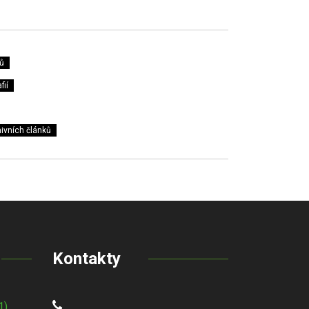
ů
fií
ivních článků
Kontakty
1)