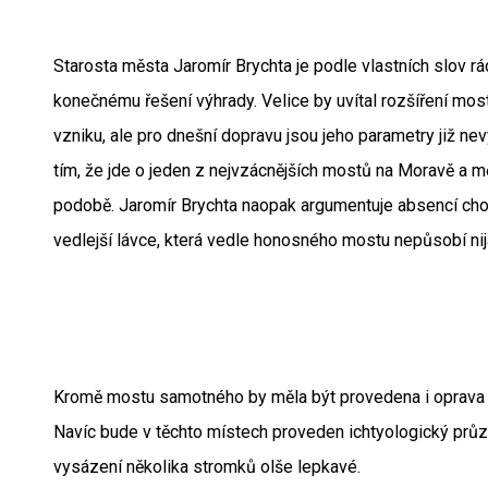
Starosta města Jaromír Brychta je podle vlastních slov rá
konečnému řešení výhrady. Velice by uvítal rozšíření most
vzniku, ale pro dnešní dopravu jsou jeho parametry již nev
tím, že jde o jeden z nejvzácnějších mostů na Moravě a
podobě. Jaromír Brychta naopak argumentuje absencí cho
vedlejší lávce, která vedle honosného mostu nepůsobí nij
Kromě mostu samotného by měla být provedena i oprava 
Navíc bude v těchto místech proveden ichtyologický průz
vysázení několika stromků olše lepkavé.