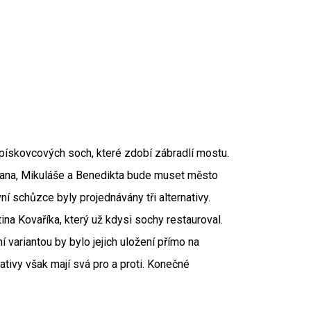
ískovcových soch, které zdobí zábradlí mostu.
, Jana, Mikuláše a Benedikta bude muset město
ní schůzce byly projednávány tři alternativy.
ina Kovaříka, který už kdysi sochy restauroval.
í variantou by bylo jejich uložení přímo na
nativy však mají svá pro a proti. Konečné