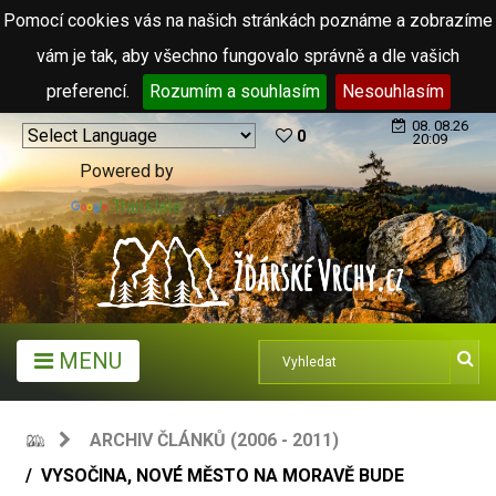
Pomocí cookies vás na našich stránkách poznáme a zobrazíme
vám je tak, aby všechno fungovalo správně a dle vašich
preferencí.
Rozumím a souhlasím
Nesouhlasím
08. 08.26
0
20:09
Powered by
Translate
MENU
ARCHIV ČLÁNKŮ (2006 - 2011)
VYSOČINA, NOVÉ MĚSTO NA MORAVĚ BUDE