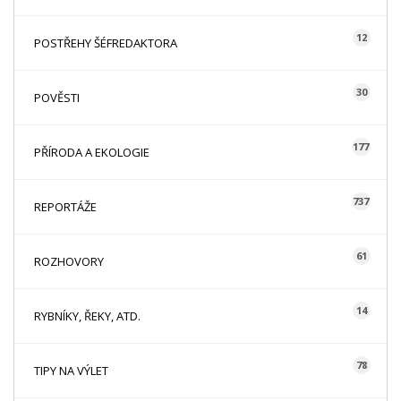
12
POSTŘEHY ŠÉFREDAKTORA
30
POVĚSTI
177
PŘÍRODA A EKOLOGIE
737
REPORTÁŽE
61
ROZHOVORY
14
RYBNÍKY, ŘEKY, ATD.
78
TIPY NA VÝLET