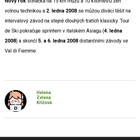
Nový
rok
stíhačka na 15 km mužů a 10 kilometrů žen
volnou technikou a
2. ledna
2008
se můžou diváci těšit na
intervalový závod na stejně dlouhých tratích klasicky. Tour
de Ski pokračuje sprintem v italském Asiagu (
4. ledna
2008
) a skončí
5. a 6. ledna 2008
distančními závody ve
Val di Fiemme.
Helena
Zelená
Křížová