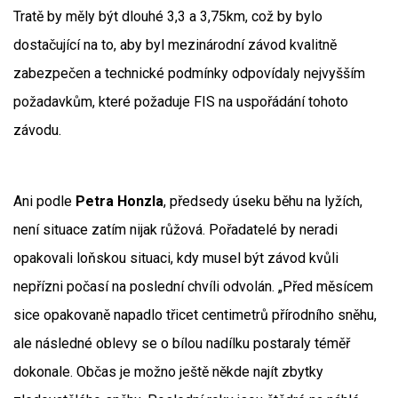
Tratě by měly být dlouhé 3,3 a 3,75km, což by bylo
dostačující na to, aby byl mezinárodní závod kvalitně
zabezpečen a technické podmínky odpovídaly nejvyšším
požadavkům, které požaduje FIS na uspořádání tohoto
závodu.
Ani podle
Petra Honzla
, předsedy úseku běhu na lyžích,
není situace zatím nijak růžová. Pořadatelé by neradi
opakovali loňskou situaci, kdy musel být závod kvůli
nepřízni počasí na poslední chvíli odvolán. „Před měsícem
sice opakovaně napadlo třicet centimetrů přírodního sněhu,
ale následné oblevy se o bílou nadílku postaraly téměř
dokonale. Občas je možno ještě někde najít zbytky