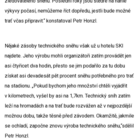
zledovatělého sněhu. Poslední roky jsou štědré na náhlé
výkyvy počasí, nemůžeme říct dopředu, jestli bude možné
trať včas připravit.“ konstatoval Petr Honzl.
Nějaké zásoby technického sněhu však už u hotelu SKI
najdete. Jeho výrobu mohli organizátoři zatím provádět jen
asi čtyřicet dva hodin, přesto se jim podařilo za tu dobu
získat asi devadesát pět procent sněhu potřebného pro trať
na stadionu. „Pokud bychom jeho množství chtěli vyjádřit
v kilometrech, vyšel by asi na 1,7km. Technický sníh zatím
leží na hromadách a na trať bude rozvážen až v nejpozdější
možnou dobu, takže těsně před závodem. Okamžitě, jakmile
se ochladí, započne znovu výroba technického sněhu,“sdělil
Petr Honzl.