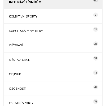
492
INFO NÁVŠTĚVNÍKŮM
2
KOLEKTIVNÍ SPORTY
24
KOPCE, SKÁLY, VÝHLEDY
23
LYŽOVÁNÍ
31
MĚSTA A OBCE
13
ODJINUD
42
OSOBNOSTI
71
OSTATNÍ SPORTY