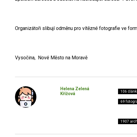
Organizátoři slibují odměnu pro vítězné fotografie ve fo
Vysočina, Nové Město na Moravě
Helena Zelená
106 článk
Křížová
69 fotogra
1907 arch