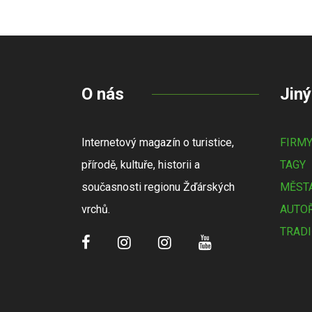
O nás
Jiný
Internetový magazín o turistice,
FIRM
přírodě, kultuře, historii a
TAGY
současnosti regionu Žďárských
MĚSTA
vrchů.
AUTOŘ
TRADI