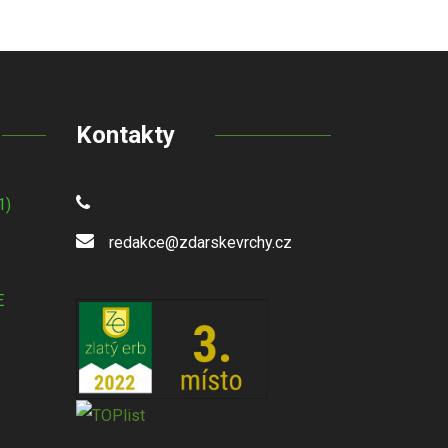
Kontakty
1)
redakce@zdarskevrchy.cz
E