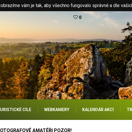
brazíme vám je tak, aby všechno fungovalo správně a dle vašic
0
URISTICKÉ CÍLE
WEBKAMERY
KALENDÁŘ AKCÍ
TR
FOTOGRAFOVÉ AMATÉŘI POZOR!