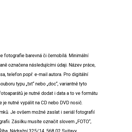
e fotografie barevná či černobílá. Minimální
raně označena následujícími údaji. Název práce,
a, telefon popř. e-mail autora. Pro digitální
uboru typu „txt“ nebo „doc“, variantně tyto
otoaparátů je nutné dodat i data a to ve formátu
 je nutné vypálit na CD nebo DVD nosič.
mků. Je ovšem možné zaslat i seriál fotografií
grafii. Zásilku musíte označit slovem „FOTO“,
Říha, Nádražní 325/14, 568 02 Svitavy.