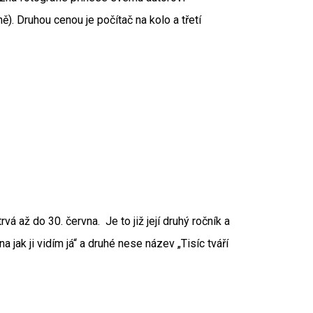
). Druhou cenou je počítač na kolo a třetí
á až do 30. června. Je to již její druhý ročník a
 jak ji vidím já“ a druhé nese název „Tisíc tváří