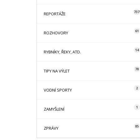
737
REPORTÁŽE
61
ROZHOVORY
14
RYBNÍKY, ŘEKY, ATD.
78
TIPY NA VÝLET
2
VODNÍ SPORTY
1
ZAMYŠLENÍ
85
ZPRÁVY