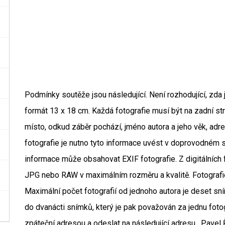
Podmínky soutěže jsou následující. Není rozhodující, zda j
formát 13 x 18 cm. Každá fotografie musí být na zadní st
místo, odkud záběr pochází, jméno autora a jeho věk, adres
fotografie je nutno tyto informace uvést v doprovodném so
informace může obsahovat EXIF fotografie. Z digitálních f
JPG nebo RAW v maximálním rozměru a kvalitě. Fotografie
Maximální počet fotografií od jednoho autora je deset sní
do dvanácti snímků, který je pak považován za jednu foto
zpáteční adresou a odeslat na následující adresu. Pavel 