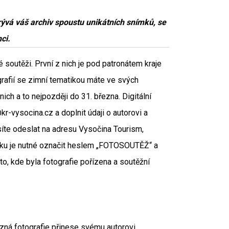
vá váš archiv spoustu unikátních snímků, se
ci.
soutěži. První z nich je pod patronátem kraje
grafií se zimní tematikou máte ve svých
ich a to nejpozději do 31. března. Digitální
r-vysocina.cz a doplnit údaji o autorovi a
síte odeslat na adresu Vysočina Tourism,
álku je nutné označit heslem „FOTOSOUTĚŽ“ a
ísto, kde byla fotografie pořízena a soutěžní
ězná fotografie přinese svému autorovi