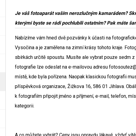
Je váš fotoaparát vaším nerozlučným kamarádem? Skrý
kterými byste se rádi pochlubili ostatním? Pak máte šan
Nabízíme vám hned dvě pozvánky k účasti na fotografické 
Vysočina a je zaměřena na zimní krásy tohoto kraje. Foto
sbírkách určitě spoustu. Musíte ale vybrat pouze sedm z n
fotografie lze odeslat na e-mailovou adresu fotosoutez@k
místě, kde byla pořízena. Naopak klasickou fotografii mu
příspěvková organizace, Žižkova 16, 586 01 Jihlava. Ob
k fotografiím připojit jméno a příjmení, e-mail, telefon, m
kategorii.
A co můžete vyhrát? Ceny jsou opravdu lákavé, vždyť vít