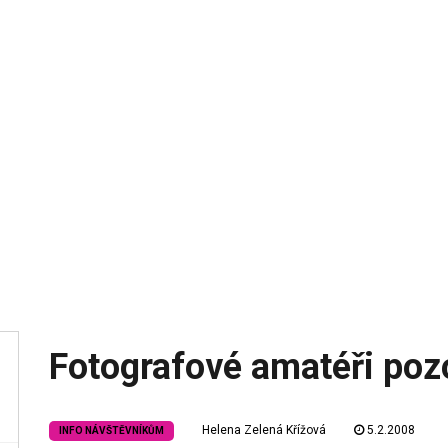
Fotografové amatéři poz
Helena Zelená Křížová
5.2.2008
INFO NÁVŠTĚVNÍKŮM