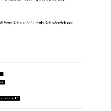
rmě čestných uznání a drobných věcných cen.
ů
fií
ivních článků