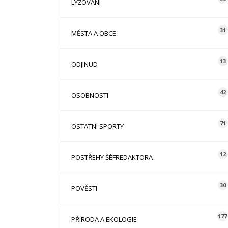
LYŽOVÁNÍ
31
MĚSTA A OBCE
13
ODJINUD
42
OSOBNOSTI
71
OSTATNÍ SPORTY
12
POSTŘEHY ŠÉFREDAKTORA
30
POVĚSTI
177
PŘÍRODA A EKOLOGIE