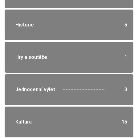
">
Historie
5
">
Hry a soutěže
1
">
Jednodenní výlet
3
">
Kultura
15