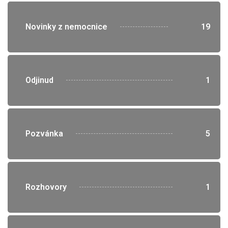
">
Novinky z nemocnice
19
">
Odjinud
1
">
Pozvánka
5
">
Rozhovory
1