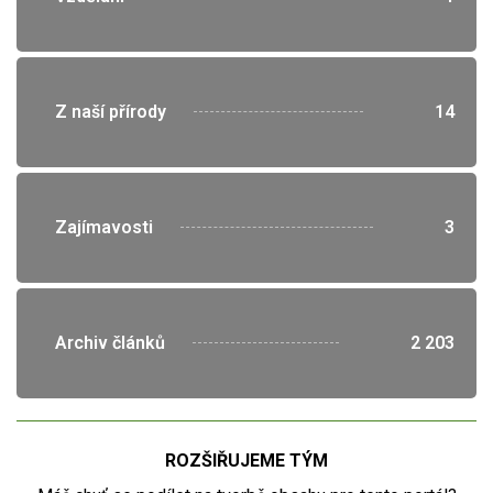
">
Z naší přírody
14
">
Zajímavosti
3
">
Archiv článků
2 203
ROZŠIŘUJEME TÝM