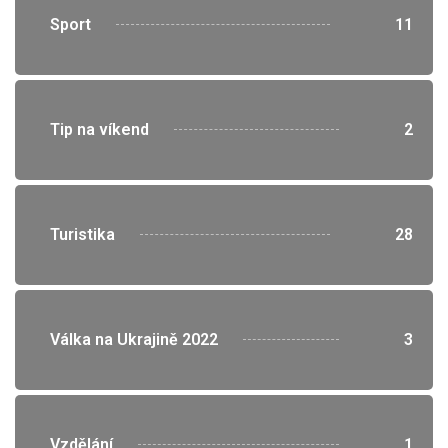
">
Sport
11
">
Tip na víkend
2
">
Turistika
28
">
Válka na Ukrajině 2022
3
">
Vzdělání
1