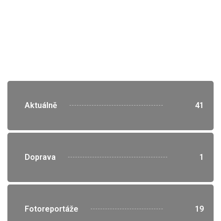
">
Aktuálně
41
">
Doprava
1
">
Fotoreportáže
19