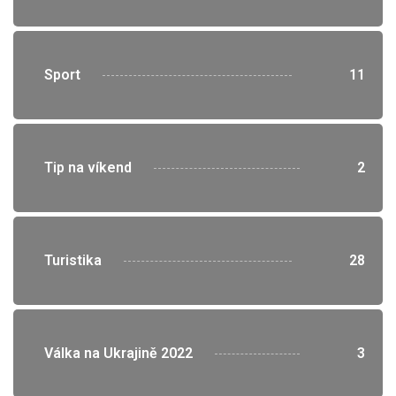
">
Sport
11
">
Tip na víkend
2
">
Turistika
28
">
Válka na Ukrajině 2022
3