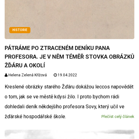
HISTORIE
PÁTRÁME PO ZTRACENÉM DENÍKU PANA
PROFESORA. JE V NĚM TÉMĚŘ STOVKA OBRÁZKŮ
ŽĎÁRU A OKOLÍ
Helena Zelená Křížová
19.04.2022
Kreslené obrázky starého Žďáru dokážou leccos napovědět
o tom, jak se ve městě kdysi žilo. I proto bychom rádi
dohledali deník někdejšího profesora Sovy, který učil ve
žďárské hospodářské škole.
Přečíst celý článek