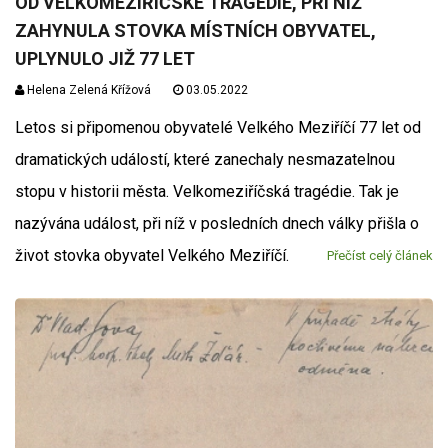
OD VELKOMEZIŘÍČSKÉ TRAGÉDIE, PŘI NÍŽ
ZAHYNULA STOVKA MÍSTNÍCH OBYVATEL,
UPLYNULO JIŽ 77 LET
Helena Zelená Křížová
03.05.2022
Letos si připomenou obyvatelé Velkého Meziříčí 77 let od
dramatických událostí, které zanechaly nesmazatelnou
stopu v historii města. Velkomeziříčská tragédie. Tak je
nazývána událost, při níž v posledních dnech války přišla o
život stovka obyvatel Velkého Meziříčí.
Přečíst celý článek