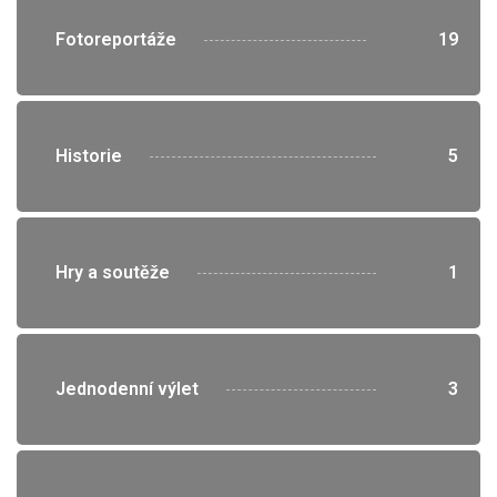
">
Fotoreportáže
19
">
Historie
5
">
Hry a soutěže
1
">
Jednodenní výlet
3