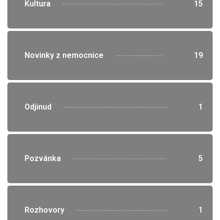
">
Kultura
15
">
Novinky z nemocnice
19
">
Odjinud
1
">
Pozvánka
5
">
Rozhovory
1