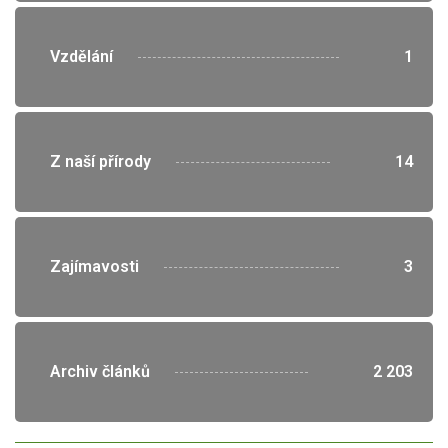
">
Vzdělání
1
">
Z naší přírody
14
">
Zajímavosti
3
">
Archiv článků
2 203