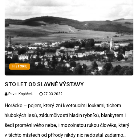
HISTORIE
STO LET OD SLAVNÉ VÝSTAVY
Pavel Kopáček
27.03.2022
Horácko – pojem, který zní kvetoucími loukami, tichem
hlubokých lesů, zádumčivostí hladin rybníků, blankytem i
šedí proměnlivého nebe, i mozolnatou rukou člověka, který
v těchto místech od přírody nikdy nic nedostal zadarmo…