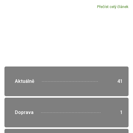
Přečíst celý článek
">
Aktuálně
41
">
Doprava
1