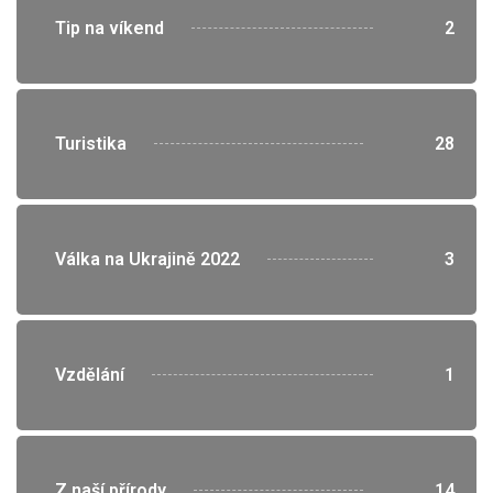
">
Tip na víkend
2
">
Turistika
28
">
Válka na Ukrajině 2022
3
">
Vzdělání
1
">
Z naší přírody
14