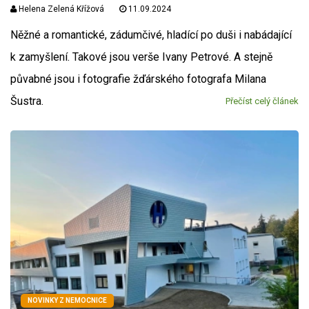
Helena Zelená Křížová
11.09.2024
Něžné a romantické, zádumčivé, hladící po duši i nabádající
k zamyšlení. Takové jsou verše Ivany Petrové. A stejně
půvabné jsou i fotografie žďárského fotografa Milana
Šustra.
Přečíst celý článek
NOVINKY Z NEMOCNICE