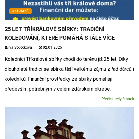
AKTUÁLNĚ
25 LET TŘÍKRÁLOVÉ SBÍRKY: TRADIČNÍ
KOLEDOVÁNÍ, KTERÉ POMÁHÁ STÁLE VÍCE
Iva Sobotková
02.01.2025
Koledníci Tříkrálové sbírky chodí do terénu již 25 let. Díky
dlouholeté tradici se sbírka těší velkému zájmu z řad dárců i
koledníků. Finanční prostředky ze sbírky pomáhají
především potřebným v celém žďárském okrese.
Přečíst celý článek