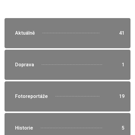
">
Aktuálně
41
">
Doprava
1
">
Fotoreportáže
19
">
Historie
5