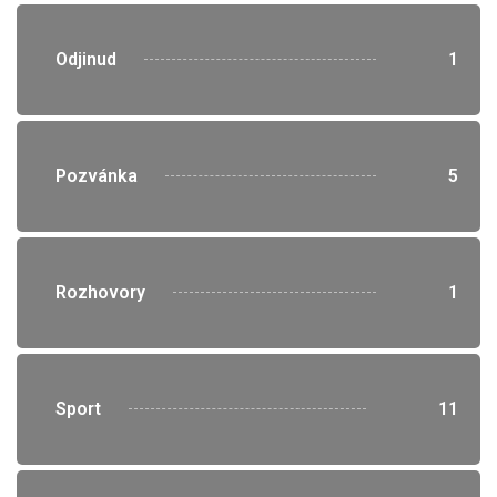
">
Odjinud
1
">
Pozvánka
5
">
Rozhovory
1
">
Sport
11