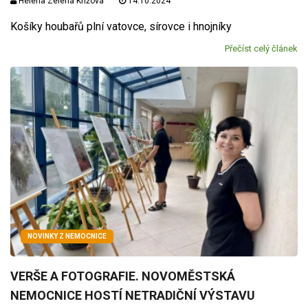
Helena Zelená Křížová
14.10.2024
Košíky houbařů plní vatovce, sírovce i hnojníky
Přečíst celý článek
NOVINKY Z NEMOCNICE
VERŠE A FOTOGRAFIE. NOVOMĚSTSKÁ
NEMOCNICE HOSTÍ NETRADIČNÍ VÝSTAVU