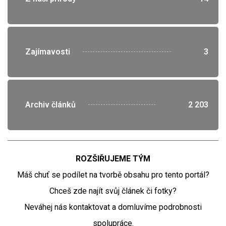
">
Zajímavosti
3
">
Archiv článků
2 203
ROZŠIŘUJEME TÝM
Máš chuť se podílet na tvorbě obsahu pro tento portál?
Chceš zde najít svůj článek či fotky?
Neváhej nás kontaktovat a domluvíme podrobnosti
spolupráce.