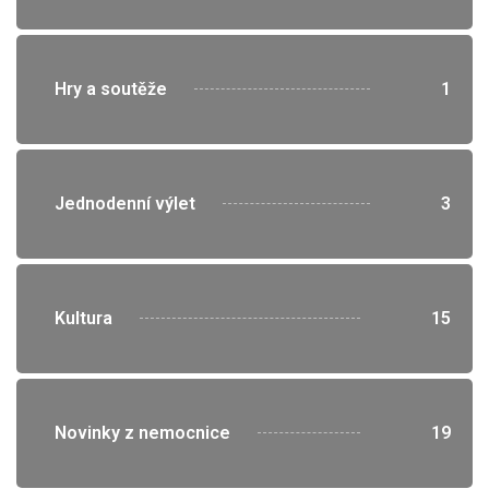
">
Hry a soutěže
1
">
Jednodenní výlet
3
">
Kultura
15
">
Novinky z nemocnice
19