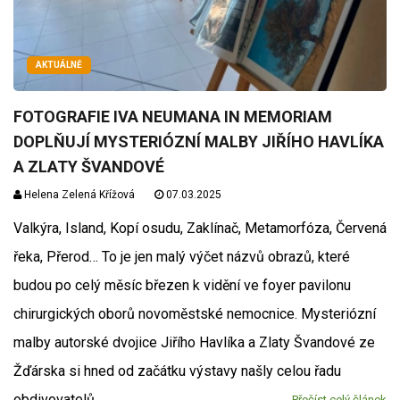
AKTUÁLNĚ
FOTOGRAFIE IVA NEUMANA IN MEMORIAM
DOPLŇUJÍ MYSTERIÓZNÍ MALBY JIŘÍHO HAVLÍKA
A ZLATY ŠVANDOVÉ
Helena Zelená Křížová
07.03.2025
Valkýra, Island, Kopí osudu, Zaklínač, Metamorfóza, Červená
řeka, Přerod… To je jen malý výčet názvů obrazů, které
budou po celý měsíc březen k vidění ve foyer pavilonu
chirurgických oborů novoměstské nemocnice. Mysteriózní
malby autorské dvojice Jiřího Havlíka a Zlaty Švandové ze
Žďárska si hned od začátku výstavy našly celou řadu
obdivovatelů.
Přečíst celý článek