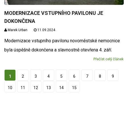
MODERNIZACE VSTUPNÍHO PAVILONU JE
DOKONČENA
Marek Urban
11.09.2024
Modernizace vstupního pavilonu novoměstské nemocnice
byla úspěšně dokončena a slavnostně otevřena 4. září.
Přečíst celý článek
1
2
3
4
5
6
7
8
9
10
11
12
13
14
15