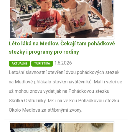
Léto láká na Medlov. Čekají tam pohádkové
stezky i programy pro rodiny
1.6.2026
AKTUÁLNĚ
TURISTIKA
Letošní slavnostní otevření dvou pohádkových stezek
na Medlově přilákalo stovky návštěvníků. Malí i velcí se
už mohou znovu vydat jak na Pohádkovou stezku
Skřítka Ostružinky, tak i na velkou Pohádkovou stezku
Okolo Medlova za stříbrnými zvony.