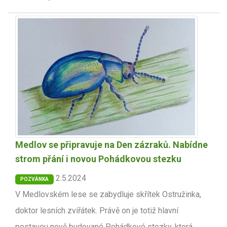
Medlov se připravuje na Den zázraků. Nabídne
strom přání i novou Pohádkovou stezku
2.5.2024
POZVÁNKA
V Medlovském lese se zabydluje skřítek Ostružinka,
doktor lesních zvířátek. Právě on je totiž hlavní
postavou nově budované Pohádkové stezky, která