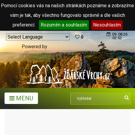
Pomocí cookies vás na našich stránkách poznáme a zobrazíme
vám je tak, aby všechno fungovalo správně a dle vašich
preferencí.
Rozumím a souhlasím
Nesouhlasím
09. 08.26
0
02:52
Powered by
Translate
MENU
MĚSTA A OBCE
OBCE