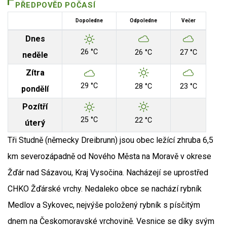
PŘEDPOVĚD POČASÍ
Dopoledne
Odpoledne
Večer
Dnes
26 °C
26 °C
27 °C
neděle
Zítra
29 °C
28 °C
23 °C
pondělí
Pozítří
25 °C
22 °C
úterý
Tři Studně (německy Dreibrunn) jsou obec ležící zhruba 6,5
km severozápadně od Nového Města na Moravě v okrese
Žďár nad Sázavou, Kraj Vysočina. Nacházejí se uprostřed
CHKO Žďárské vrchy. Nedaleko obce se nachází rybník
Medlov a Sykovec, nejvýše položený rybník s písčitým
dnem na Českomoravské vrchovině. Vesnice se díky svým