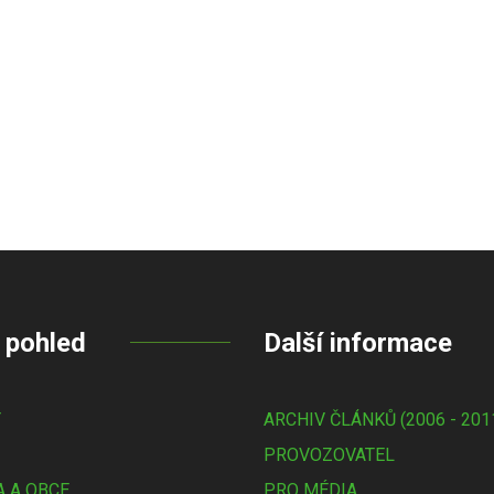
 pohled
Další informace
Y
ARCHIV ČLÁNKŮ (2006 - 201
PROVOZOVATEL
 A OBCE
PRO MÉDIA