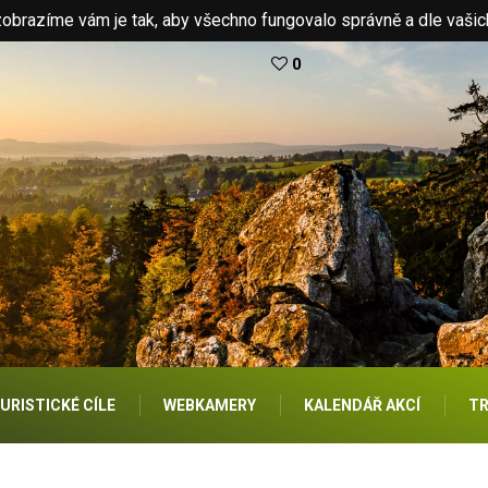
brazíme vám je tak, aby všechno fungovalo správně a dle vašic
0
URISTICKÉ CÍLE
WEBKAMERY
KALENDÁŘ AKCÍ
TR