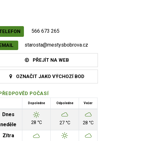
566 673 265
TELEFON
starosta@mestysbobrova.cz
EMAIL
PŘEJÍT NA WEB
OZNAČIT JAKO VÝCHOZÍ BOD
PŘEDPOVĚD POČASÍ
Dopoledne
Odpoledne
Večer
Dnes
28 °C
27 °C
28 °C
neděle
Zítra