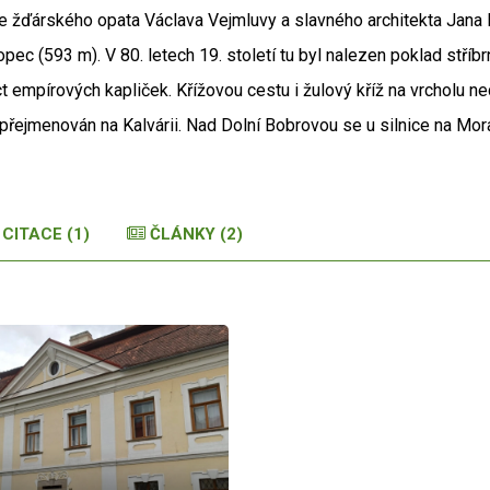
e žďárského opata Václava Vejmluvy a slavného architekta Jana B
ec (593 m). V 80. letech 19. století tu byl nalezen poklad stříbrn
áct empírových kapliček. Křížovou cestu i žulový kříž na vrcholu 
 přejmenován na Kalvárii. Nad Dolní Bobrovou se u silnice na Mo
CITACE (1)
ČLÁNKY (2)