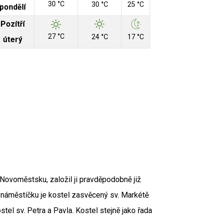
30 °C
30 °C
25 °C
pondělí
Pozítří
27 °C
24 °C
17 °C
úterý
Aut
 Zdroj: RUIAN
 Novoměstsku, založil ji pravděpodobně již
na náměstíčku je kostel zasvěcený sv. Markétě
tel sv. Petra a Pavla. Kostel stejně jako řada