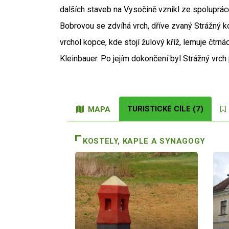
dalších staveb na Vysočině vznikl ze spoluprác
Bobrovou se zdvíhá vrch, dříve zvaný Strážný kop
vrchol kopce, kde stojí žulový kříž, lemuje čtrn
Kleinbauer. Po jejím dokončení byl Strážný vrch
TURISTICKÉ CÍLE (7)
MAPA
KOSTELY, KAPLE A SYNAGOGY