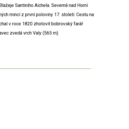
lažeje Santiniho Aichela. Severně nad Horní
ých mincí z první poloviny 17. století. Cestu na
nechal v roce 1820 zhotovit bobrovský farář
ravec zvedá vrch Valy (565 m).