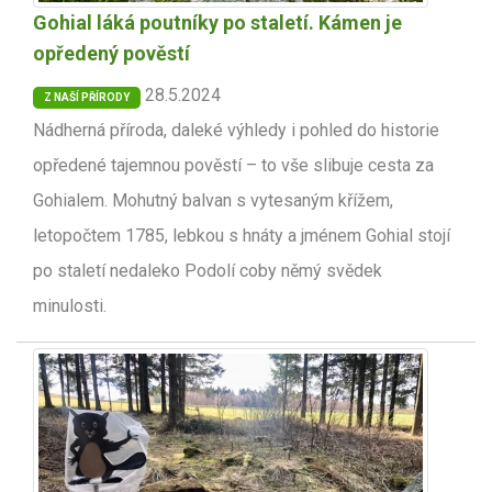
Gohial láká poutníky po staletí. Kámen je
opředený pověstí
28.5.2024
Z NAŠÍ PŘÍRODY
Nádherná příroda, daleké výhledy i pohled do historie
opředené tajemnou pověstí – to vše slibuje cesta za
Gohialem. Mohutný balvan s vytesaným křížem,
letopočtem 1785, lebkou s hnáty a jménem Gohial stojí
po staletí nedaleko Podolí coby němý svědek
minulosti.