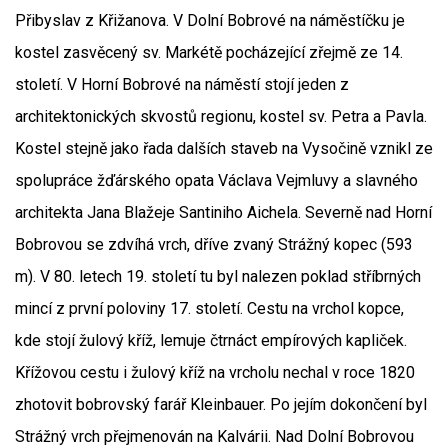
Přibyslav z Křižanova. V Dolní Bobrové na náměstíčku je
kostel zasvěcený sv. Markétě pocházející zřejmě ze 14.
století. V Horní Bobrové na náměstí stojí jeden z
architektonických skvostů regionu, kostel sv. Petra a Pavla.
Kostel stejně jako řada dalších staveb na Vysočině vznikl ze
spolupráce žďárského opata Václava Vejmluvy a slavného
architekta Jana Blažeje Santiniho Aichela. Severně nad Horní
Bobrovou se zdvíhá vrch, dříve zvaný Strážný kopec (593
m). V 80. letech 19. století tu byl nalezen poklad stříbrných
mincí z první poloviny 17. století. Cestu na vrchol kopce,
kde stojí žulový kříž, lemuje čtrnáct empírových kapliček.
Křížovou cestu i žulový kříž na vrcholu nechal v roce 1820
zhotovit bobrovský farář Kleinbauer. Po jejím dokončení byl
Strážný vrch přejmenován na Kalvárii. Nad Dolní Bobrovou