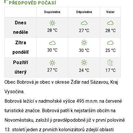
PŘEDPOVĚD POČASÍ
Dopoledne
Odpoledne
Večer
Dnes
28 °C
27 °C
28 °C
neděle
Zítra
30 °C
30 °C
25 °C
pondělí
Pozítří
27 °C
24 °C
17 °C
úterý
Obec Bobrová je obec v okrese Žďár nad Sázavou, Kraj
Vysočina.
Bobrová ležící v nadmořské výšce 495 m.n.m. na červené
turistické značce. Bobrová patří k nejstarším obcím na
Novoměstsku, založil ji pravděpodobně již v první polovině
13. století jeden z prvních kolonizátorů zdejší oblasti