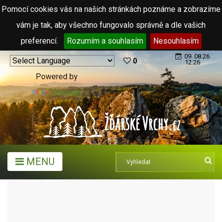
Pomocí cookies vás na našich stránkách poznáme a zobrazíme
vám je tak, aby všechno fungovalo správně a dle vašich
preferencí.
Rozumím a souhlasím
Nesouhlasím
09. 08.26
0
12:26
Powered by
Translate
MENU
MĚSTA A OBCE
MĚSTYSE