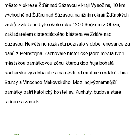
město v okrese Žďár nad Sázavou v kraji Vysočina, 10 km
východně od Žďáru nad Sázavou, na jižním okraji Žďárských
vrchů. Založeno bylo okolo roku 1250 Bočkem z Obřan,
zakladatelem cisterciáckého kláštera ve Žďáře nad
Sázavou. Největšího rozkvětu požívalo v době renesance za
pánů z Pernštejna. Zachovalé historické jádro města tvoří
městskou památkovou zónu, kterou doplňuje bohatá
sochařská výzdoba ulic a náměstí od místních rodáků Jana
Štursy a Vincence Makovského. Mezi nejvýznamnější
památky patří katolický kostel sv. Kunhuty, budova staré
radnice a zámek.