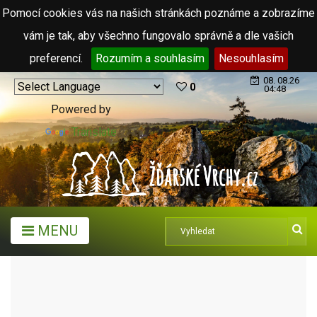
Pomocí cookies vás na našich stránkách poznáme a zobrazíme
vám je tak, aby všechno fungovalo správně a dle vašich
preferencí.
Rozumím a souhlasím
Nesouhlasím
08. 08.26
0
04:48
Powered by
Translate
MENU
MĚSTA A OBCE
MĚSTA