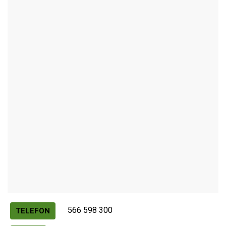
NOVÉ MĚSTO NA MORAVĚ
Autor / Zdroj: RUIAN
566 598 300
TELEFON