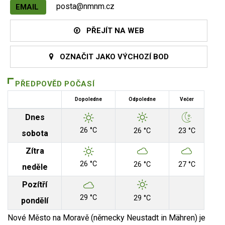
posta@nmnm.cz
EMAIL
PŘEJÍT NA WEB
OZNAČIT JAKO VÝCHOZÍ BOD
PŘEDPOVĚD POČASÍ
Dopoledne
Odpoledne
Večer
Dnes
26 °C
26 °C
23 °C
sobota
Zítra
26 °C
26 °C
27 °C
neděle
Pozítří
29 °C
29 °C
pondělí
Nové Město na Moravě (německy Neustadt in Mähren) je