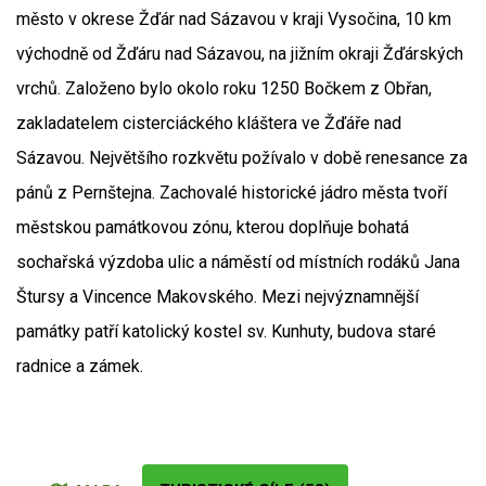
město v okrese Žďár nad Sázavou v kraji Vysočina, 10 km
východně od Žďáru nad Sázavou, na jižním okraji Žďárských
vrchů. Založeno bylo okolo roku 1250 Bočkem z Obřan,
zakladatelem cisterciáckého kláštera ve Žďáře nad
Sázavou. Největšího rozkvětu požívalo v době renesance za
pánů z Pernštejna. Zachovalé historické jádro města tvoří
městskou památkovou zónu, kterou doplňuje bohatá
sochařská výzdoba ulic a náměstí od místních rodáků Jana
Štursy a Vincence Makovského. Mezi nejvýznamnější
památky patří katolický kostel sv. Kunhuty, budova staré
radnice a zámek.