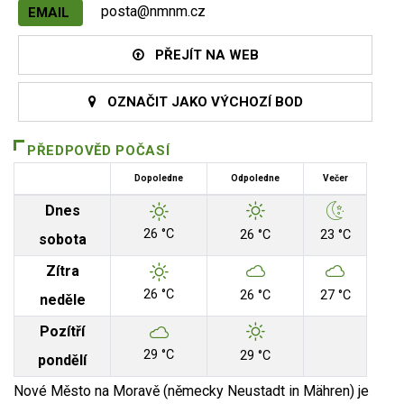
posta@nmnm.cz
EMAIL
PŘEJÍT NA WEB
OZNAČIT JAKO VÝCHOZÍ BOD
PŘEDPOVĚD POČASÍ
Dopoledne
Odpoledne
Večer
Dnes
26 °C
26 °C
23 °C
sobota
Zítra
26 °C
26 °C
27 °C
neděle
Pozítří
29 °C
29 °C
pondělí
Nové Město na Moravě (německy Neustadt in Mähren) je