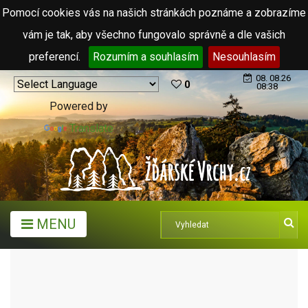
Pomocí cookies vás na našich stránkách poznáme a zobrazíme
vám je tak, aby všechno fungovalo správně a dle vašich
preferencí.
Rozumím a souhlasím
Nesouhlasím
08. 08.26
0
08:38
Powered by
Translate
MENU
MĚSTA A OBCE
MĚSTA