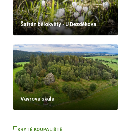
Šafrán bělokvětý - U Bezděkova
Vávrova skála
KRYTÉ KOUPALIŠTĚ