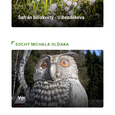
Šafrán bělokvětý - U Bezděkova
SOCHY MICHALA OLŠIAKA
Výr