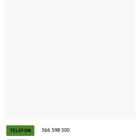
NOVÉ MĚSTO NA MORAVĚ
Autor / Zdroj: RUIAN
566 598 300
TELEFON