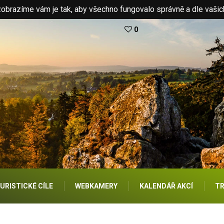
brazíme vám je tak, aby všechno fungovalo správně a dle vašic
0
URISTICKÉ CÍLE
WEBKAMERY
KALENDÁŘ AKCÍ
TR