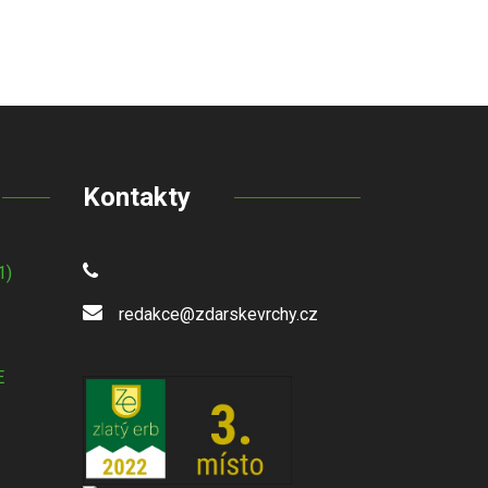
Kontakty
1)
redakce@zdarskevrchy.cz
E