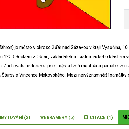
hren) je město v okrese Žďár nad Sázavou v kraji Vysočina, 10
oku 1250 Bočkem z Obřan, zakladatelem cisterciáckého kláštera 
a. Zachovalé historické jádro města tvoří městskou památkovou 
 Štursy a Vincence Makovského. Mezi nejvýznamnější památky pat
MÍ
UBYTOVÁNÍ (2)
WEBKAMERY (5)
CITACE (1)