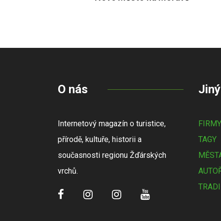
O nás
Jiný
Internetový magazín o turistice,
FIRM
přírodě, kultuře, historii a
TAGY
současnosti regionu Žďárských
MĚSTA
vrchů.
AUTOŘ
TRADI