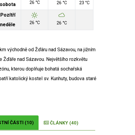
26 °C
26 °C
23 °C
sobota
Pozítří
26 °C
26 °C
neděle
 km východně od Žďáru nad Sázavou, na jižním
ve Žďáře nad Sázavou. Největšího rozkvětu
zónu, kterou doplňuje bohatá sochařská
ří katolický kostel sv. Kunhuty, budova staré
STNÍ ČÁSTI (10)
ČLÁNKY (40)