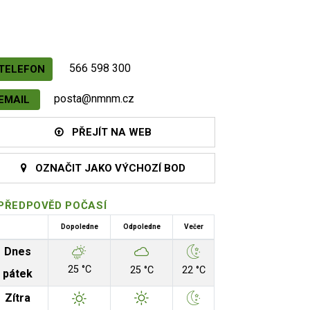
566 598 300
TELEFON
posta@nmnm.cz
EMAIL
PŘEJÍT NA WEB
OZNAČIT JAKO VÝCHOZÍ BOD
PŘEDPOVĚD POČASÍ
Dopoledne
Odpoledne
Večer
Dnes
25 °C
25 °C
22 °C
pátek
Zítra