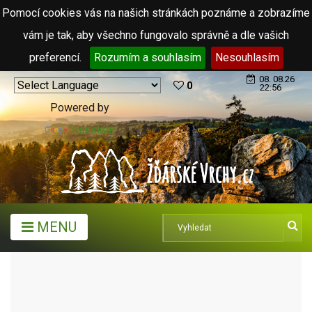
Pomocí cookies vás na našich stránkách poznáme a zobrazíme
vám je tak, aby všechno fungovalo správně a dle vašich
preferencí.
Rozumím a souhlasím
Nesouhlasím
08. 08.26
0
22:56
Powered by
Translate
MENU
MĚSTA A OBCE
MĚSTYSE