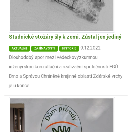
Studnické stožáry šly k zemi. Zůstal jen jediný
9.12.2022
AKTUÁLNĚ
ZAJÍMAVOSTI
HISTORIE
Dlouhodobý spor mezi vědeckovýzkumnou
inženýrskou konzultační a realizační společnosti EGÚ
Brno a Správou Chráněné krajinné oblasti Žďárské vrchy
je u konce.