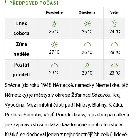
PŘEDPOVĚD POČASÍ
Dopoledne
Odpoledne
Večer
Dnes
26 °C
26 °C
24 °C
sobota
Zítra
27 °C
26 °C
28 °C
neděle
Pozítří
29 °C
29 °C
23 °C
pondělí
Sněžné (do roku 1948 Německé, německy Niemetzke, též
Němetzky) je městys v okrese Žďár nad Sázavou, Kraj
Vysočina. Mezi místní části patří Milovy, Blatiny, Krátká,
Podlesí, Samotín, Vříšť. Přírodní krásy, stavební památky a
jiné zajímavosti sem lákají každoročně mnoho turistů. V
Krátké se dochoval jeden z nejhodnotnějších celků lidové