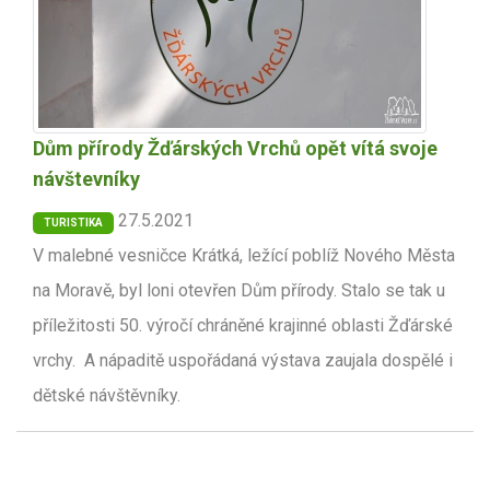
Dům přírody Žďárských Vrchů opět vítá svoje
návštevníky
27.5.2021
TURISTIKA
V malebné vesničce Krátká, ležící poblíž Nového Města
na Moravě, byl loni otevřen Dům přírody. Stalo se tak u
příležitosti 50. výročí chráněné krajinné oblasti Žďárské
vrchy. A nápaditě uspořádaná výstava zaujala dospělé i
dětské návštěvníky.