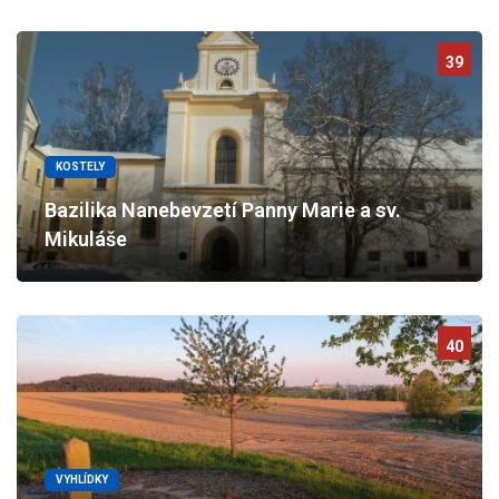
39
KOSTELY
Bazilika Nanebevzetí Panny Marie a sv.
Mikuláše
40
VYHLÍDKY