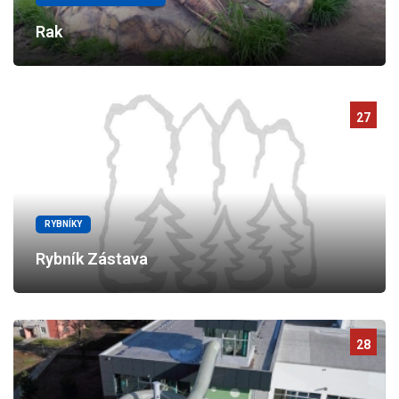
Rak
27
RYBNÍKY
Rybník Zástava
28