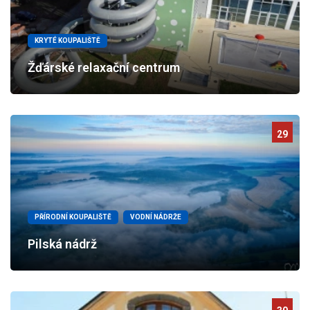
KRYTÉ KOUPALIŠTĚ
Žďárské relaxační centrum
29
PŘÍRODNÍ KOUPALIŠTĚ
VODNÍ NÁDRŽE
Pilská nádrž