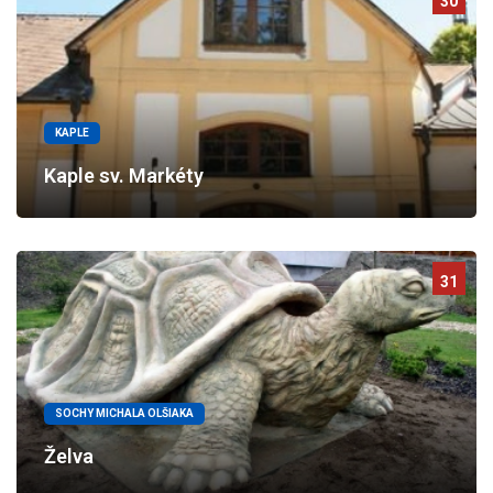
30
KAPLE
Kaple sv. Markéty
31
SOCHY MICHALA OLŠIAKA
Želva