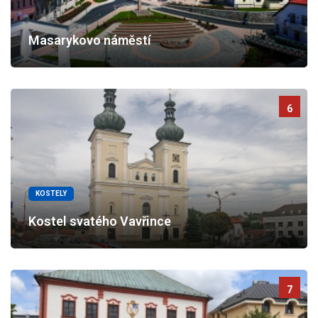
Masarykovo náměstí
6
KOSTELY
Kostel svatého Vavřince
7