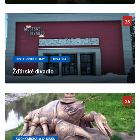
25
HISTORICKÉ DOMY
DIVADLA
Žďárské divadlo
26
SOCHY MICHALA OLŠIAKA