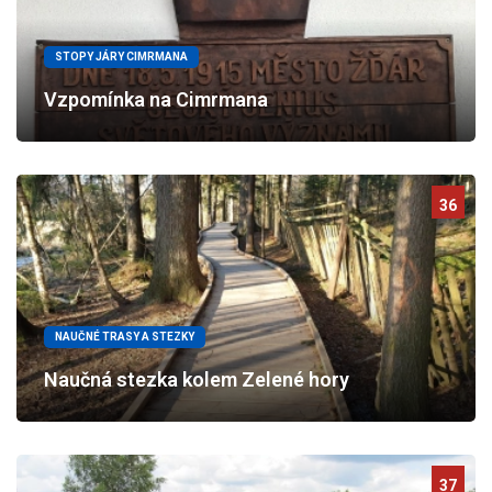
STOPY JÁRY CIMRMANA
Vzpomínka na Cimrmana
36
NAUČNÉ TRASY A STEZKY
Naučná stezka kolem Zelené hory
37