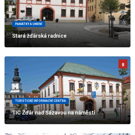
PAMÁTKY A UMĚNÍ
Stará žďárská radnice
8
TURISTICKÉ INFORMAČNÍ CENTRA
TIC Žďár nad Sázavou na náměstí