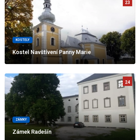
23
KOSTELY
Kostel Navštívení Panny Marie
24
ZÁMKY
Zámek Radešín