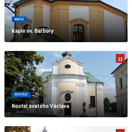
KAPLE
Kaple sv. Barbory
22
KOSTELY
Kostel svatého Václava