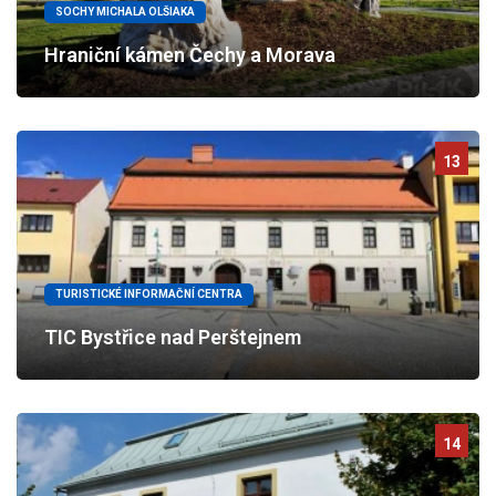
SOCHY MICHALA OLŠIAKA
Hraniční kámen Čechy a Morava
13
TURISTICKÉ INFORMAČNÍ CENTRA
TIC Bystřice nad Perštejnem
14