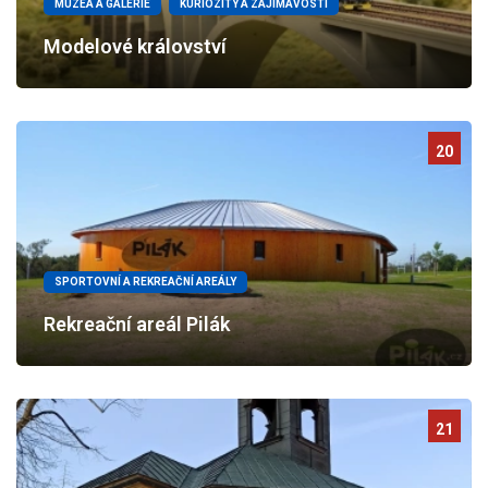
MUZEA A GALERIE
KURIOZITY A ZAJÍMAVOSTI
Modelové království
20
SPORTOVNÍ A REKREAČNÍ AREÁLY
Rekreační areál Pilák
21