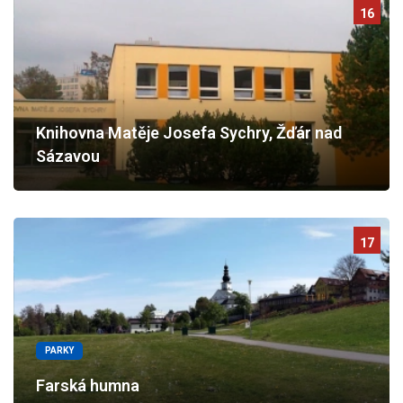
16
Knihovna Matěje Josefa Sychry, Žďár nad
Sázavou
17
PARKY
Farská humna