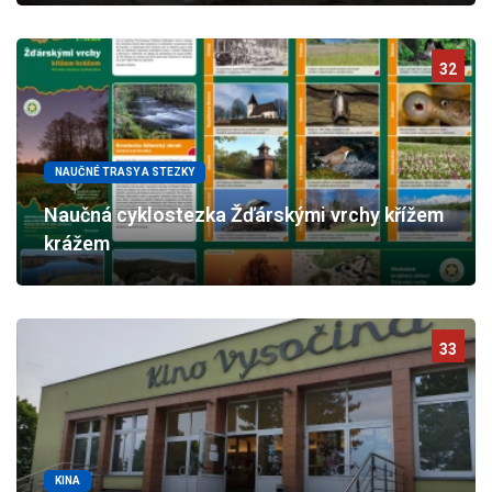
32
NAUČNÉ TRASY A STEZKY
Naučná cyklostezka Žďárskými vrchy křížem
krážem
33
KINA