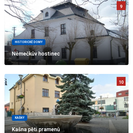
9
HISTORICKÉ DOMY
Němečkův hostinec
10
KAŠNY
Kašna pěti pramenů