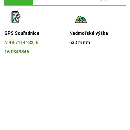
GPS Souřadnice
Nadmořská výška
N 49.7114182, E
633 m.n.m
16.0349846