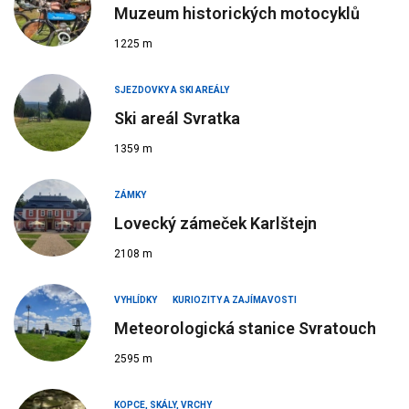
Muzeum historických motocyklů
1225 m
SJEZDOVKY A SKI AREÁLY
Ski areál Svratka
1359 m
ZÁMKY
Lovecký zámeček Karlštejn
2108 m
VYHLÍDKY
KURIOZITY A ZAJÍMAVOSTI
Meteorologická stanice Svratouch
2595 m
KOPCE, SKÁLY, VRCHY