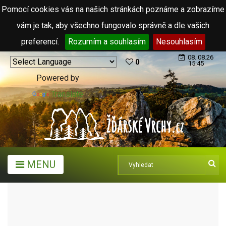
Pomocí cookies vás na našich stránkách poznáme a zobrazíme
vám je tak, aby všechno fungovalo správně a dle vašich
preferencí.
Rozumím a souhlasím
Nesouhlasím
08. 08.26
0
15:45
Powered by
Translate
MENU
TURISTICKÉ CÍLE
TURISTICKÉ INFORMAČNÍ CENTRA