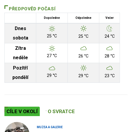
PŘEDPOVĚD POČASÍ
Dopoledne
Odpoledne
Večer
Dnes
25 °C
25 °C
24 °C
sobota
Zítra
27 °C
26 °C
28 °C
neděle
Pozítří
29 °C
29 °C
23 °C
pondělí
CÍLE V OKOLÍ
O SVRATCE
MUZEA A GALERIE