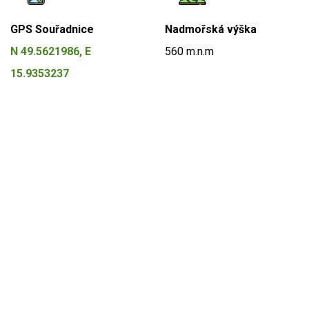
GPS Souřadnice
Nadmořská výška
N 49.5621986, E
560 m.n.m
15.9353237