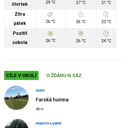
29 °C
27 °C
21 °C
čtvrtek
Zítra
26 °C
26 °C
23 °C
pátek
Pozítří
26 °C
26 °C
24 °C
sobota
CÍLE V OKOLÍ
O ŽĎÁRU N.SÁZ
PARKY
Farská humna
48 m
PAMÁTKY A UMĚNÍ