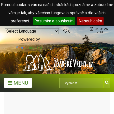
Pomocí cookies vás na našich stránkách poznáme a zobrazíme
vám je tak, aby všechno fungovalo správně a dle vašich
preferencí.
Rozumím a souhlasím
Nesouhlasím
06. 08.26
0
17:13
Powered by
Translate
MENU
TURISTICKÉ CÍLE
PŘÍRODA
VEŘEJNÝ GRIL NA FARSKÝCH