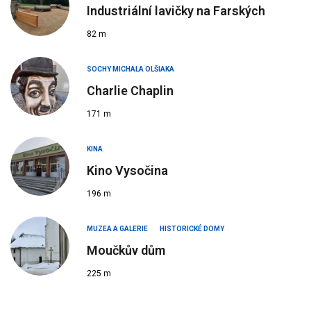
Industriální lavičky na Farských
82 m
SOCHY MICHALA OLŠIAKA
Charlie Chaplin
171 m
KINA
Kino Vysočina
196 m
MUZEA A GALERIE
HISTORICKÉ DOMY
Moučkův dům
225 m