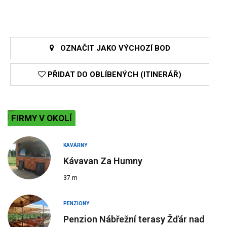
OZNAČIT JAKO VÝCHOZÍ BOD
PŘIDAT DO OBLÍBENÝCH (ITINERÁŘ)
FIRMY V OKOLÍ
KAVÁRNY
Kávavan Za Humny
37 m
PENZIONY
Penzion Nábřežní terasy Žďár nad