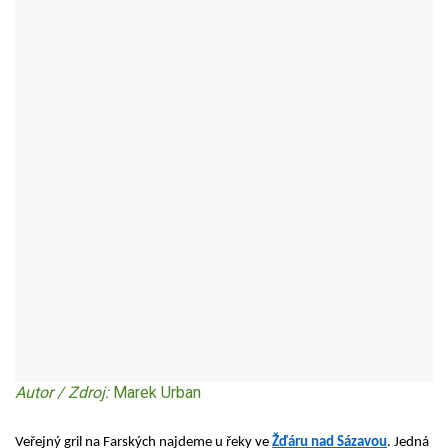
ŽĎÁR NAD SÁZAVOU - OKR:ŽĎÁR NAD SÁZAVOU
Autor / Zdroj:
Marek Urban
Veřejný gril na Farských najdeme u řeky ve
Žďáru nad Sázavou
. Jedná