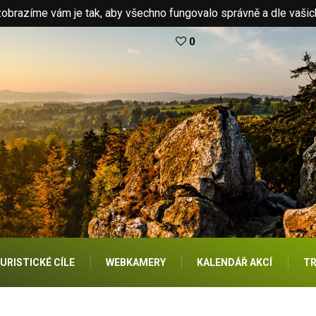
brazíme vám je tak, aby všechno fungovalo správně a dle vašic
0
URISTICKÉ CÍLE
WEBKAMERY
KALENDÁŘ AKCÍ
TR