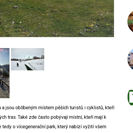
Autor /
 jsou oblíbeným místem pěších turistů i cyklistů, kteří
h tras. Také zde často pobývají místní, kteří mají k
se tedy o vícegenerační park, který nabízí vyžití všem