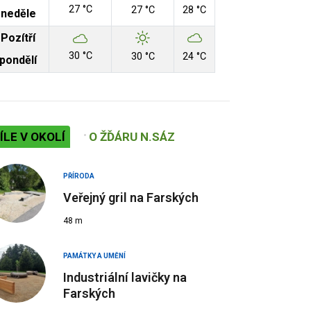
27 °C
27 °C
28 °C
neděle
Pozítří
30 °C
30 °C
24 °C
pondělí
ÍLE V OKOLÍ
O ŽĎÁRU N.SÁZ
PŘÍRODA
Veřejný gril na Farských
48 m
PAMÁTKY A UMĚNÍ
Industriální lavičky na
Farských