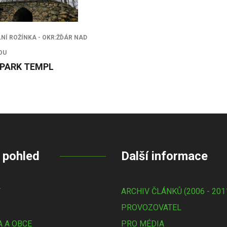
Í ROŽÍNKA - OKR:ŽĎÁR NAD
OU
PARK TEMPL
 pohled
Další informace
Y
ARCHIV ČLÁNKŮ (2006 - 201
PROVOZOVATEL
 A OBCE
PRO MÉDIA