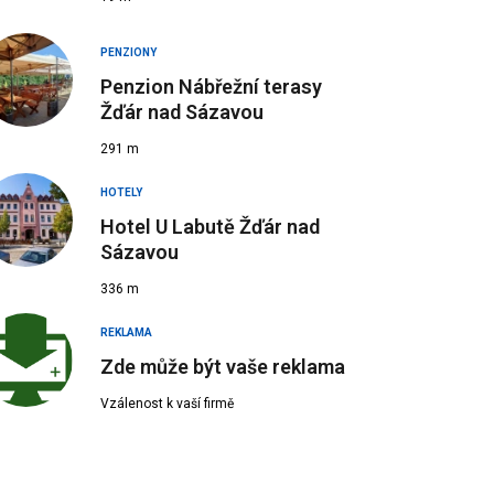
PENZIONY
Penzion Nábřežní terasy
Žďár nad Sázavou
291 m
 Zdroj:
Marek Urban
HOTELY
Hotel U Labutě Žďár nad
Sázavou
336 m
REKLAMA
Zde může být vaše reklama
Vzálenost k vaší firmě