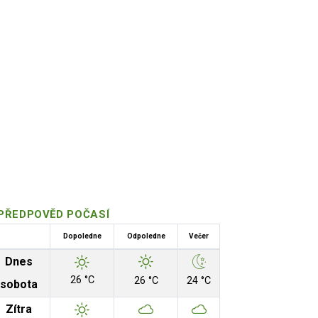
PŘEDPOVĚD POČASÍ
Dopoledne
Odpoledne
Večer
Dnes
26 °C
26 °C
24 °C
sobota
Zítra