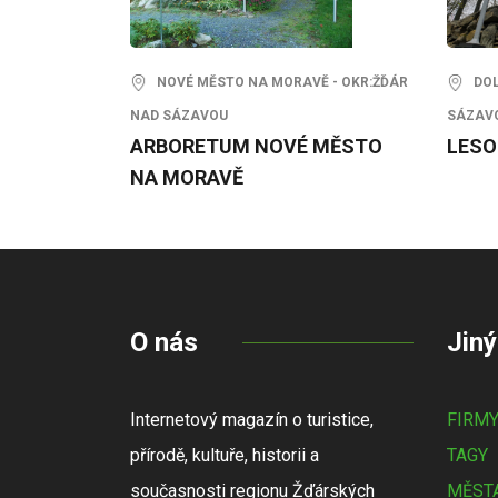
NOVÉ MĚSTO NA MORAVĚ - OKR:ŽĎÁR
DOLN
NAD SÁZAVOU
SÁZAV
ARBORETUM NOVÉ MĚSTO
LESO
NA MORAVĚ
O nás
Jiný
Internetový magazín o turistice,
FIRM
přírodě, kultuře, historii a
TAGY
současnosti regionu Žďárských
MĚSTA