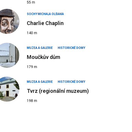
55 m
SOCHY MICHALA OLŠIAKA
Charlie Chaplin
140 m
MUZEA A GALERIE
HISTORICKÉ DOMY
Moučkův dům
179 m
MUZEA A GALERIE
HISTORICKÉ DOMY
Tvrz (regionální muzeum)
198 m