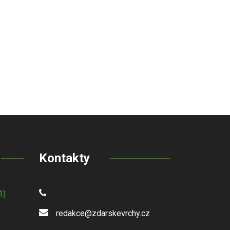
Kontakty
1)
redakce@zdarskevrchy.cz