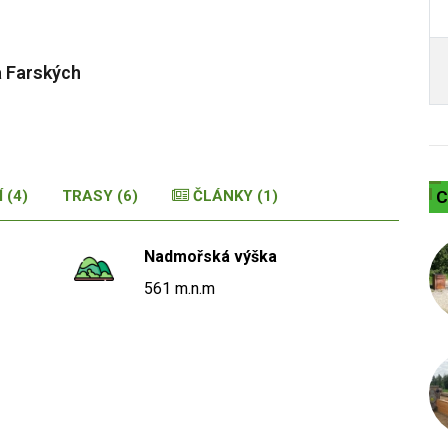
na Farských
 (4)
TRASY (6)
ČLÁNKY (1)
C
Nadmořská výška
561 m.n.m