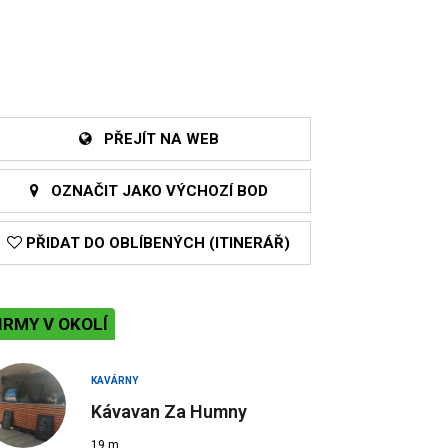
PŘEJÍT NA WEB
OZNAČIT JAKO VÝCHOZÍ BOD
PŘIDAT DO OBLÍBENÝCH (ITINERÁŘ)
IRMY V OKOLÍ
KAVÁRNY
Kávavan Za Humny
19 m