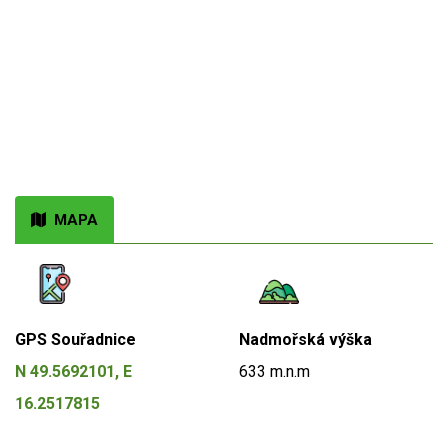
MAPA
GPS Souřadnice
Nadmořská výška
N 49.5692101, E
633 m.n.m
16.2517815