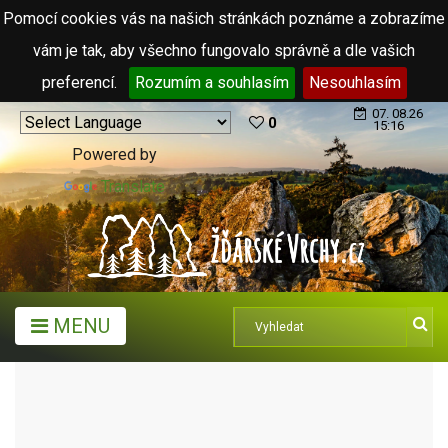
Pomocí cookies vás na našich stránkách poznáme a zobrazíme
vám je tak, aby všechno fungovalo správně a dle vašich
preferencí.
Rozumím a souhlasím
Nesouhlasím
07. 08.26
0
15:16
Powered by
Translate
MENU
TURISTICKÉ CÍLE
PAMÁTNÉ STROMY A ALEJE