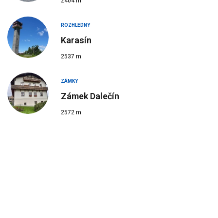
2404 m
ROZHLEDNY
Karasín
2537 m
ZÁMKY
Zámek Dalečín
2572 m