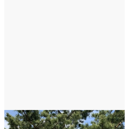
MUNZAROVA BOROVICE
BYSTŘICE NAD PERNŠTEJNEM - OKR:ŽĎÁR NAD SÁZAVOU