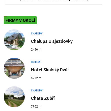
FIRMY V OKOLÍ
CHALUPY
Chalupa U sjezdovky
2456 m
HOTELY
Hotel Skalský Dvůr
5212 m
CHALUPY
Chata Zubří
7702 m