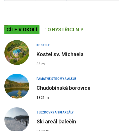
CÍLE V OKOLÍ
O BYSTŘICI N.P
KOSTELY
Kostel sv. Michaela
38 m
PAMÁTNÉ STROMY A ALEJE
Chudobínská borovice
1821 m
SJEZDOVKY A SKI AREÁLY
Ski areál Dalečín