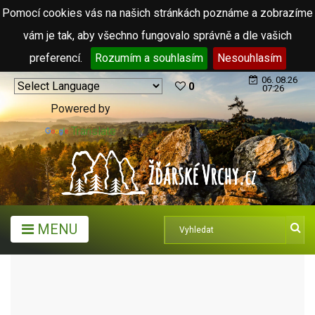
Pomocí cookies vás na našich stránkách poznáme a zobrazíme
vám je tak, aby všechno fungovalo správně a dle vašich
preferencí.
Rozumím a souhlasím
Nesouhlasím
06. 08.26
0
07:26
Powered by
Translate
MENU
HOTEL SKALSKÝ DVŮR