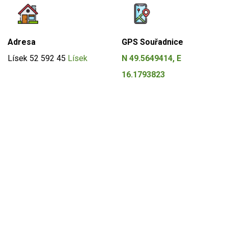
Adresa
GPS Souřadnice
Lísek 52
592 45
Lísek
N 49.5649414, E
16.1793823