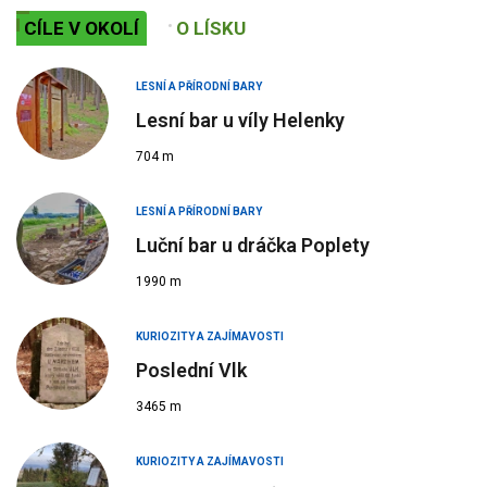
CÍLE V OKOLÍ
O LÍSKU
LESNÍ A PŘÍRODNÍ BARY
Lesní bar u víly Helenky
704 m
LESNÍ A PŘÍRODNÍ BARY
Luční bar u dráčka Poplety
1990 m
KURIOZITY A ZAJÍMAVOSTI
Poslední Vlk
3465 m
KURIOZITY A ZAJÍMAVOSTI