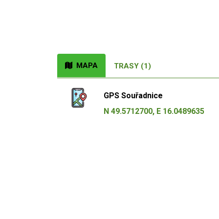
MAPA
TRASY (1)
GPS Souřadnice
N 49.5712700, E 16.0489635