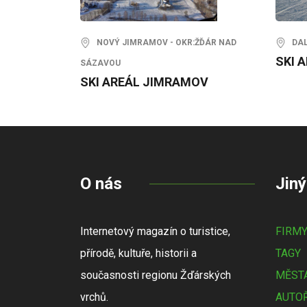
NOVÝ JIMRAMOV - OKR:ŽĎÁR NAD
DALE
SKI 
SÁZAVOU
SKI AREÁL JIMRAMOV
O nás
Jiný
Internetový magazín o turistice,
FIRM
přírodě, kultuře, historii a
TAGY
současnosti regionu Žďárských
MĚSTA
vrchů.
AUTOŘ