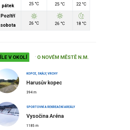
25 °C
25 °C
22 °C
pátek
Pozítří
26 °C
26 °C
18 °C
sobota
ÍLE V OKOLÍ
O NOVÉM MĚSTĚ N.M.
KOPCE, SKÁLY, VRCHY
Harusův kopec
394 m
SPORTOVNÍ A REKREAČNÍ AREÁLY
Vysočina Aréna
1185 m