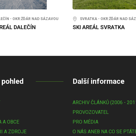
ČÍN - OKR:ŽĎÁR NAD SÁZAVOU
SVRATKA - OKR:ŽĎÁR NAD SÁ
AREÁL DALEČÍN
SKI AREÁL SVRATKA
 pohled
Další informace
Y
ARCHIV ČLÁNKŮ (2006 - 201
PROVOZOVATEL
 A OBCE
PRO MÉDIA
I A ZDROJE
O NÁS ANEB NA CO SE PTÁT