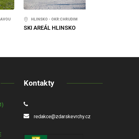
ZAVOU
HLINSKO - OKR:CHRUDIM
SKI AREÁL HLINSKO
Kontakty
1)
redakce@zdarskevrchy.cz
E