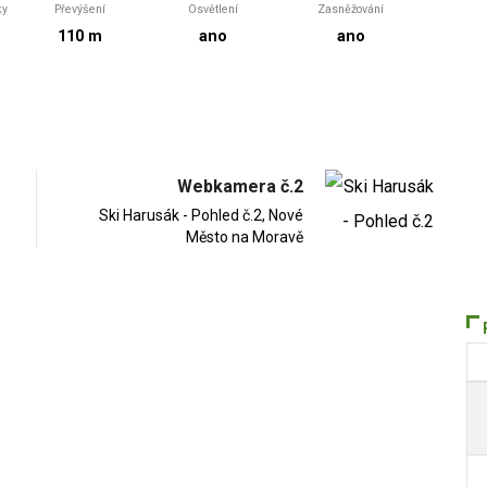
ky
Převýšení
Osvětlení
Zasněžování
110 m
ano
ano
Webkamera č.2
Ski Harusák - Pohled č.2, Nové
Město na Moravě