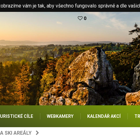
brazíme vám je tak, aby všechno fungovalo správně a dle vašic
0
URISTICKÉ CÍLE
WEBKAMERY
KALENDÁŘ AKCÍ
TR
A SKI AREÁLY