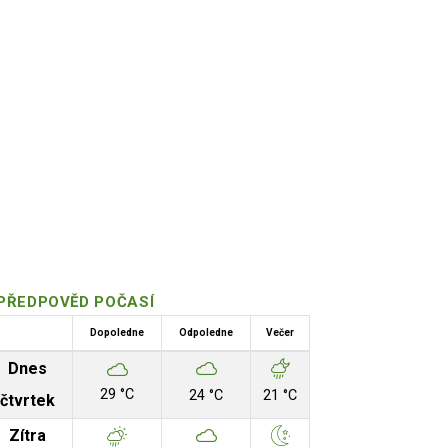
PŘEDPOVĚD POČASÍ
Dopoledne
Odpoledne
Večer
Dnes
29 °C
24 °C
21 °C
čtvrtek
Zítra