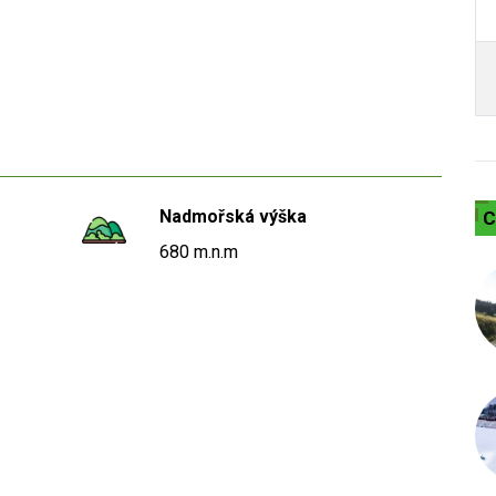
Nadmořská výška
C
680 m.n.m