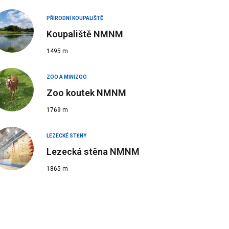
PŘÍRODNÍ KOUPALIŠTĚ
Koupaliště NMNM
1495 m
ZOO A MINIZOO
Zoo koutek NMNM
1769 m
LEZECKÉ STĚNY
Lezecká stěna NMNM
1865 m