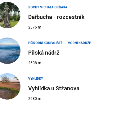
SOCHY MICHALA OLŠIAKA
Dařbucha - rozcestník
2376 m
PŘÍRODNÍ KOUPALIŠTĚ
VODNÍ NÁDRŽE
Pilská nádrž
2638 m
VYHLÍDKY
Vyhlídka u Stžanova
2680 m