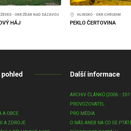
EVES - OKR:ŽĎÁR NAD SÁZAVOU
HLINSKO - OKR:CHRUDIM
OVÝ HÁJ
PEKLO ČERTOVINA
 pohled
Další informace
Y
ARCHIV ČLÁNKŮ (2006 - 201
PROVOZOVATEL
 A OBCE
PRO MÉDIA
I A ZDROJE
O NÁS ANEB NA CO SE PTÁT