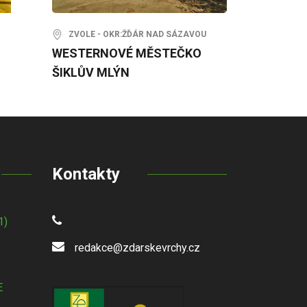
ZVOLE - OKR:ŽĎÁR NAD SÁZAVOU
WESTERNOVÉ MĚSTEČKO
ŠIKLŮV MLÝN
Kontakty
1)
redakce@zdarskevrchy.cz
E