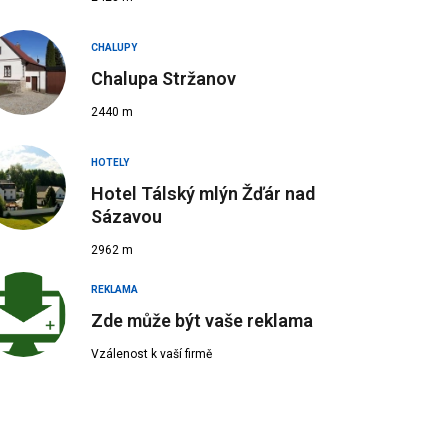
CHALUPY
Chalupa Stržanov
2440 m
 Zdroj: vagonpolnicka.cz
HOTELY
Hotel Tálský mlýn Žďár nad
Sázavou
2962 m
REKLAMA
Zde může být vaše reklama
Vzálenost k vaší firmě