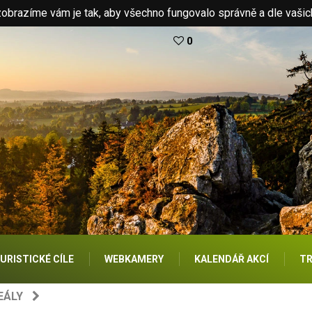
brazíme vám je tak, aby všechno fungovalo správně a dle vašic
0
URISTICKÉ CÍLE
WEBKAMERY
KALENDÁŘ AKCÍ
TR
EÁLY