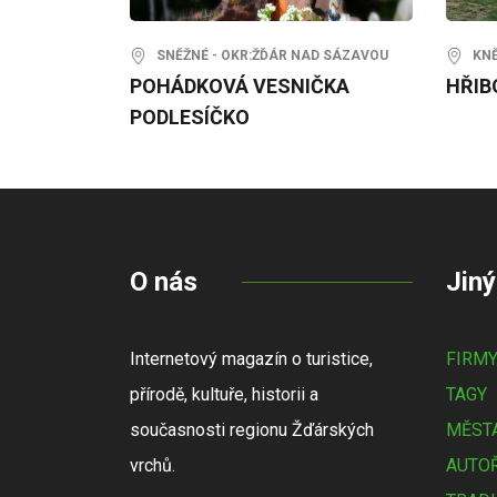
SNĚŽNÉ - OKR:ŽĎÁR NAD SÁZAVOU
KNĚŽ
POHÁDKOVÁ VESNIČKA
HŘIB
PODLESÍČKO
O nás
Jiný
Internetový magazín o turistice,
FIRM
přírodě, kultuře, historii a
TAGY
současnosti regionu Žďárských
MĚSTA
vrchů.
AUTOŘ