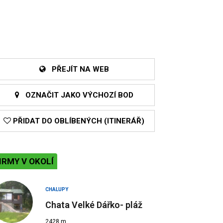
PŘEJÍT NA WEB
OZNAČIT JAKO VÝCHOZÍ BOD
PŘIDAT DO OBLÍBENÝCH (ITINERÁŘ)
IRMY V OKOLÍ
CHALUPY
Chata Velké Dářko- pláž
2428 m