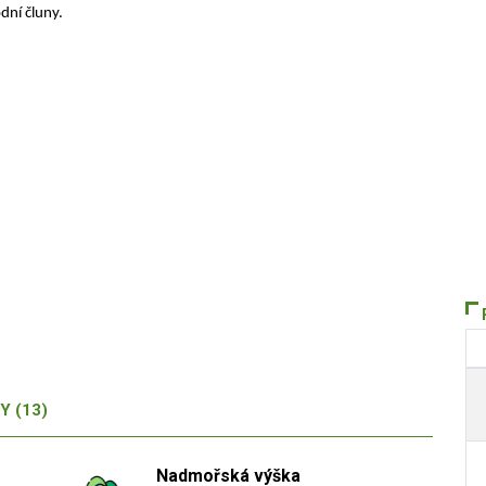
odní čluny.
Y (13)
Nadmořská výška