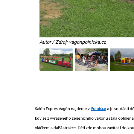
Autor / Zdroj: vagonpolnicka.cz
Salón Expres Vagón najdeme v
Polničce
a je součástí d
kdy se z vyřazeného železničního vagónu stala oblíbená 
vláčkem a další atrakce. Děti zde mohou zavítat i do ko