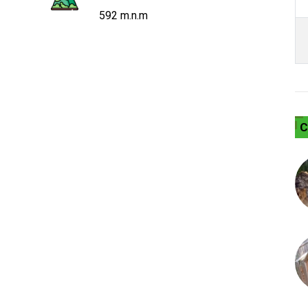
592 m.n.m
C