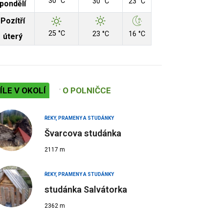
30 °C
30 °C
23 °C
pondělí
Pozítří
25 °C
23 °C
16 °C
úterý
ÍLE V OKOLÍ
O POLNIČCE
ŘEKY, PRAMENY A STUDÁNKY
Švarcova studánka
2117 m
ŘEKY, PRAMENY A STUDÁNKY
studánka Salvátorka
2362 m