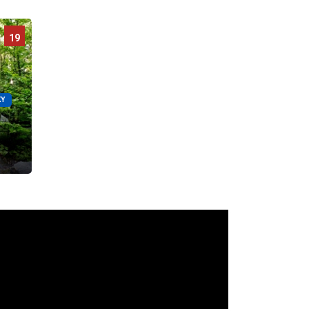
19
KY