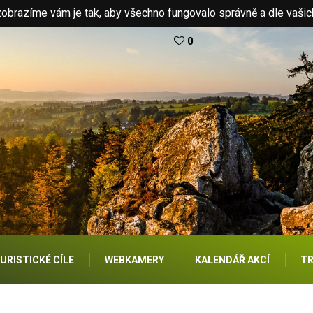
brazíme vám je tak, aby všechno fungovalo správně a dle vašic
0
URISTICKÉ CÍLE
WEBKAMERY
KALENDÁŘ AKCÍ
TR