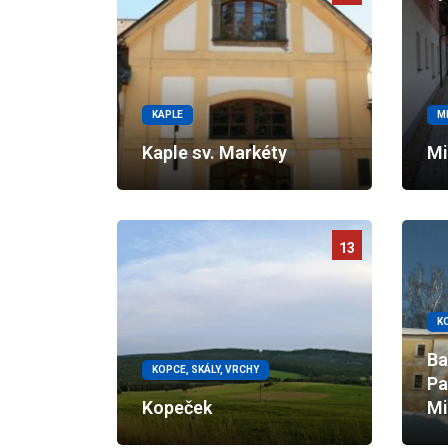
KAPLE
M
Kaple sv. Markéty
Mi
13
K
Ba
KOPCE, SKÁLY, VRCHY
Pa
Kopeček
Mi