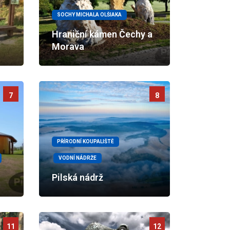
SOCHY MICHALA OLŠIAKA
Hraniční kámen Čechy a
Morava
7
8
PŘÍRODNÍ KOUPALIŠTĚ
VODNÍ NÁDRŽE
Pilská nádrž
11
12