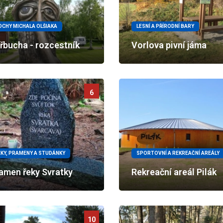
OCHY MICHALA OLŠIAKA
LESNÍ A PŘÍRODNÍ BARY
řbucha - rozcestník
Vorlova pivní jáma
6
EKY, PRAMENY A STUDÁNKY
SPORTOVNÍ A REKREAČNÍ AREÁLY
amen řeky Svratky
Rekreační areál Pilák
10