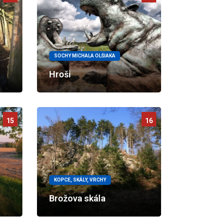
SOCHY MICHALA OLŠIAKA
Hroši
15
16
KOPCE, SKÁLY, VRCHY
Brožova skála