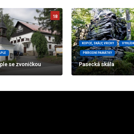
18
KOPCE, SKÁLY, VRCHY
VYHLÍD
APLE
PŘÍRODNÍ PAMÁTKY
ple se zvoničkou
Pasecká skála