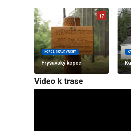
17
KOPCE, SKÁLY, VRCHY
K
Fryšavský kopec
Ka
Video k trase