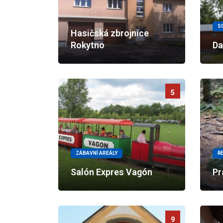
S
Hasičská zbrojnice
Rokytno
Da
5
ZÁBAVNÍ AREÁLY
Ř
Salón Expres Vagón
Pr
9