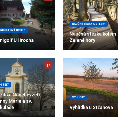
NAUČNÉ TRASY A STEZKY
INIGOLFOVÁ HŘIŠTĚ
Naučná stezka kolem
nigolf U Hrocha
Zelené hory
14
OSTELY
zilika Nanebevzetí
VYHLÍDKY
nny Marie a sv.
kuláše
Vyhlídka u Stžanova