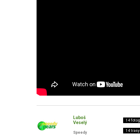
Luboš
14 fotogr
Veselý
14 trasy
Speedy