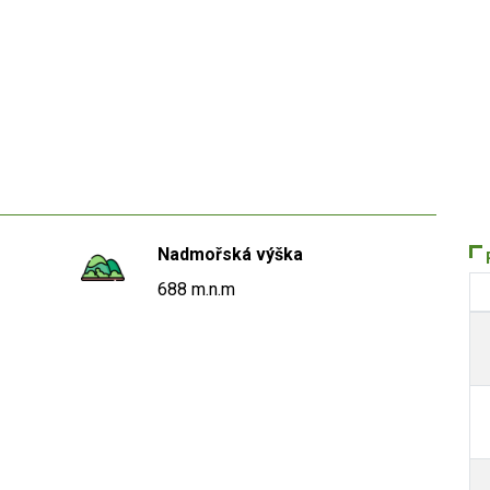
Nadmořská výška
688 m.n.m