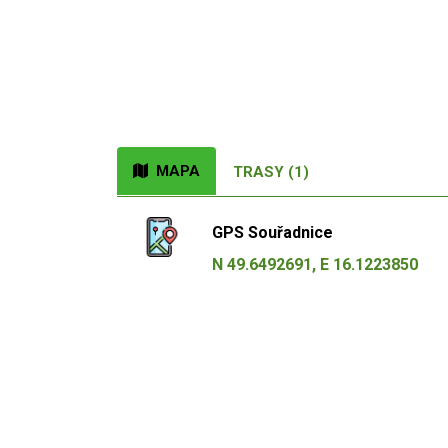
MAPA
TRASY (1)
GPS Souřadnice
N 49.6492691, E 16.1223850