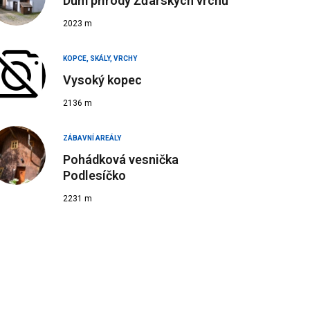
Dům přírody Žďárských vrchů
2023 m
KOPCE, SKÁLY, VRCHY
Vysoký kopec
2136 m
ZÁBAVNÍ AREÁLY
Pohádková vesnička
Podlesíčko
2231 m