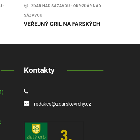
 -
ŽĎÁR NAD SÁZAVOU - OKR:ŽĎÁR NAD
SÁZAVOU
VEŘEJNÝ GRIL NA FARSKÝCH
Kontakty
1)
redakce@zdarskevrchy.cz
E