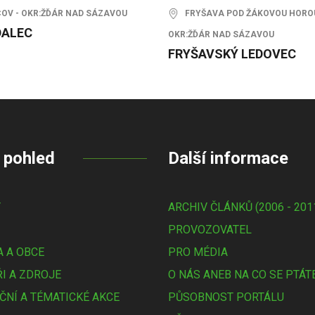
V - OKR:ŽĎÁR NAD SÁZAVOU
FRYŠAVA POD ŽÁKOVOU HOROU
ALEC
OKR:ŽĎÁR NAD SÁZAVOU
FRYŠAVSKÝ LEDOVEC
 pohled
Další informace
Y
ARCHIV ČLÁNKŮ (2006 - 201
PROVOZOVATEL
 A OBCE
PRO MÉDIA
I A ZDROJE
O NÁS ANEB NA CO SE PTÁT
ČNÍ A TÉMATICKÉ AKCE
PŮSOBNOST PORTÁLU