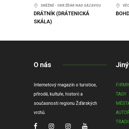
SNĚŽNÉ - OKR:ŽĎÁR NAD SÁZAVOU
VĚCO
DRÁTNÍK (DRÁTENICKÁ
BOHD
SKÁLA)
O nás
Jiný
Internetový magazín o turistice,
FIRM
přírodě, kultuře, historii a
TAGY
současnosti regionu Žďárských
MĚSTA
vrchů.
AUTOŘ
TRADI