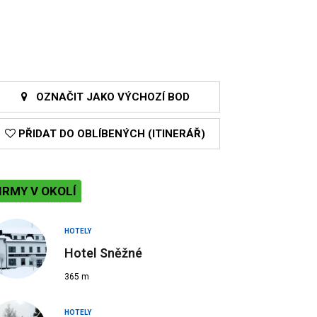
OZNAČIT JAKO VÝCHOZÍ BOD
PŘIDAT DO OBLÍBENÝCH (ITINERÁŘ)
IRMY V OKOLÍ
HOTELY
Hotel Sněžné
365 m
HOTELY