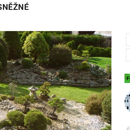
SNĚŽNÉ
F