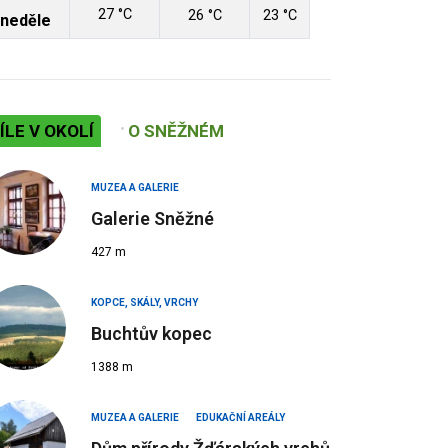
27 °C
26 °C
23 °C
neděle
ÍLE V OKOLÍ
O SNĚŽNÉM
MUZEA A GALERIE
Galerie Sněžné
427 m
KOPCE, SKÁLY, VRCHY
Buchtův kopec
1388 m
MUZEA A GALERIE
EDUKAČNÍ AREÁLY