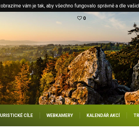
brazíme vám je tak, aby všechno fungovalo správně a dle vašic
0
URISTICKÉ CÍLE
WEBKAMERY
KALENDÁŘ AKCÍ
TR