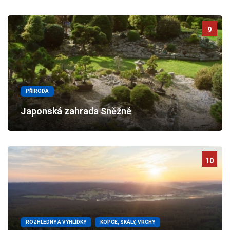
9
PŘÍRODA
Japonská zahrada Sněžné
10
ROZHLEDNY A VYHLÍDKY
KOPCE, SKÁLY, VRCHY