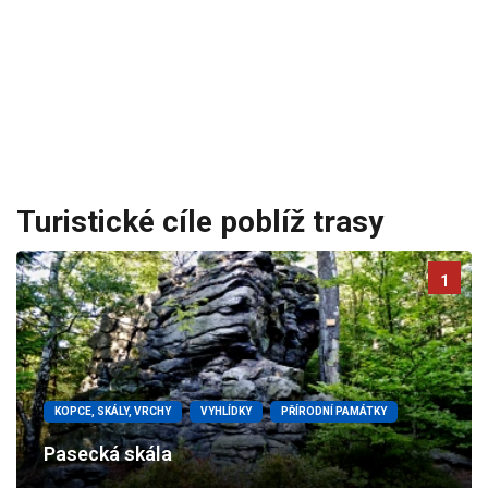
Turistické cíle poblíž trasy
1
KOPCE, SKÁLY, VRCHY
VYHLÍDKY
PŘÍRODNÍ PAMÁTKY
Pasecká skála