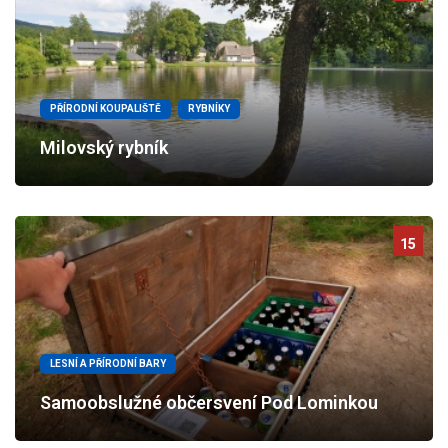
PŘÍRODNÍ KOUPALIŠTĚ
RYBNÍKY
Milovský rybník
15
LESNÍ A PŘÍRODNÍ BARY
Samoobslužné občersvení Pod Lominkou