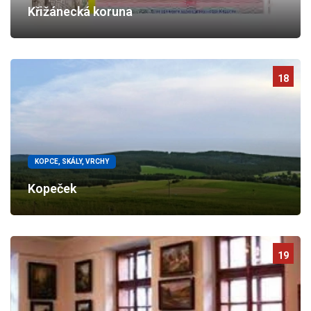
Křižánecká koruna
18
KOPCE, SKÁLY, VRCHY
Kopeček
19