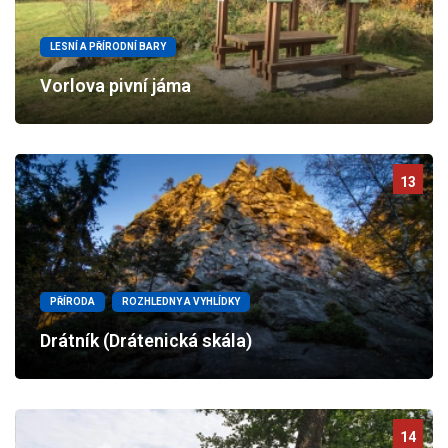
LESNÍ A PŘÍRODNÍ BARY
Vorlova pivní jáma
13
PŘÍRODA
ROZHLEDNY A VYHLÍDKY
Drátník (Drátenická skála)
14