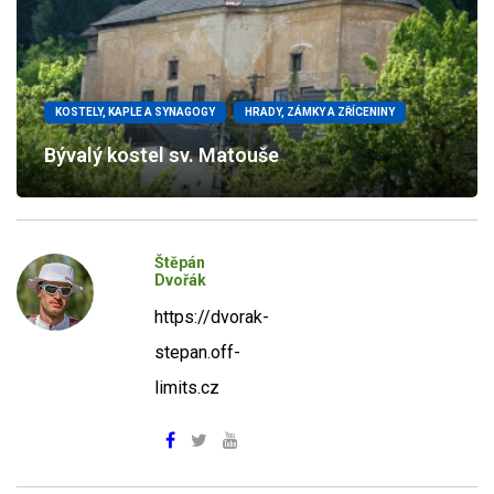
KOSTELY, KAPLE A SYNAGOGY
HRADY, ZÁMKY A ZŘÍCENINY
Bývalý kostel sv. Matouše
Štěpán
Dvořák
https://dvorak-
stepan.off-
limits.cz