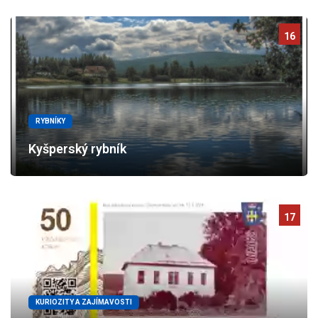
16
RYBNÍKY
Kyšperský rybník
17
KURIOZITY A ZAJÍMAVOSTI