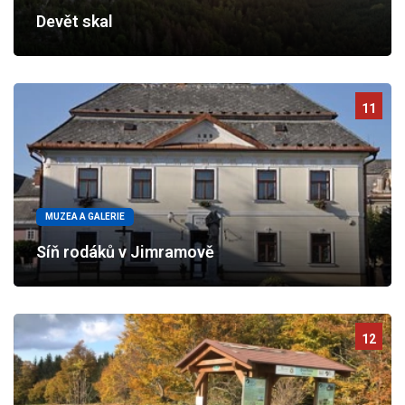
Devět skal
11
MUZEA A GALERIE
Síň rodáků v Jimramově
12