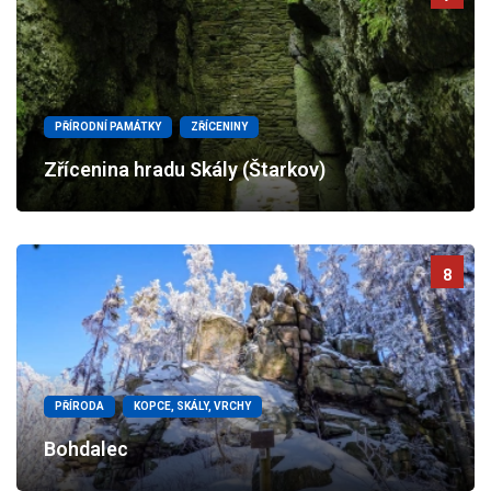
PŘÍRODNÍ PAMÁTKY
ZŘÍCENINY
Zřícenina hradu Skály (Štarkov)
8
PŘÍRODA
KOPCE, SKÁLY, VRCHY
Bohdalec