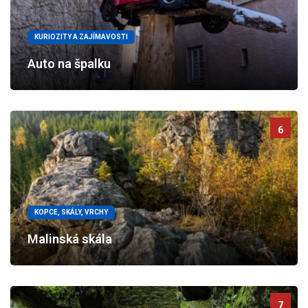
KURIOZITY A ZAJÍMAVOSTI
Auto na špalku
6
KOPCE, SKÁLY, VRCHY
Malinská skála
7