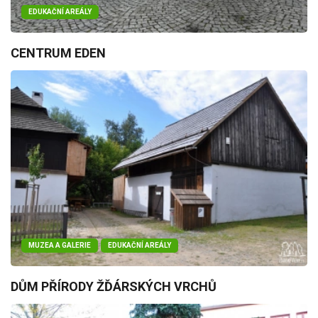
EDUKAČNÍ AREÁLY
CENTRUM EDEN
MUZEA A GALERIE
EDUKAČNÍ AREÁLY
DŮM PŘÍRODY ŽĎÁRSKÝCH VRCHŮ