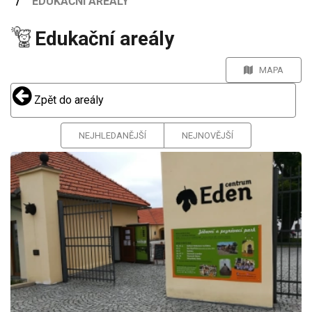
EDUKAČNÍ AREÁLY
Edukační areály
MAPA
Zpět do areály
NEJHLEDANĚJŠÍ
NEJNOVĚJŠÍ