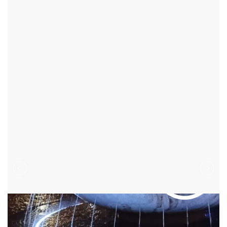
ŽĎÁR NAD SÁZAVOU - OKR:ŽĎÁR NAD SÁZAVOU