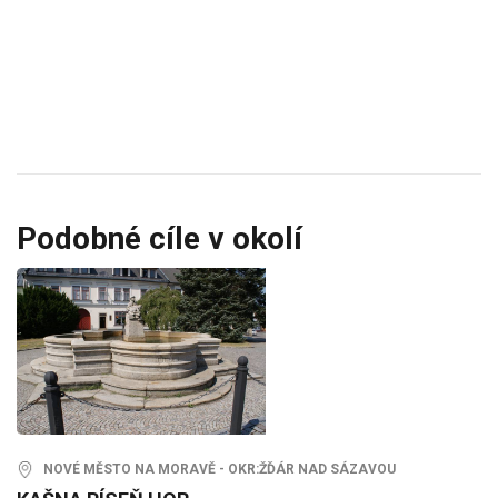
Podobné cíle v okolí
NOVÉ MĚSTO NA MORAVĚ - OKR:ŽĎÁR NAD SÁZAVOU