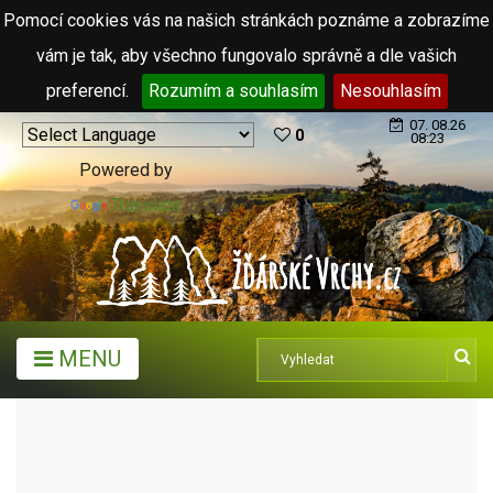
Pomocí cookies vás na našich stránkách poznáme a zobrazíme
vám je tak, aby všechno fungovalo správně a dle vašich
preferencí.
Rozumím a souhlasím
Nesouhlasím
07. 08.26
0
08:23
Powered by
Translate
MENU
TURISTICKÉ CÍLE
KAŠNY
KAŠNA PĚTI PRAMENŮ