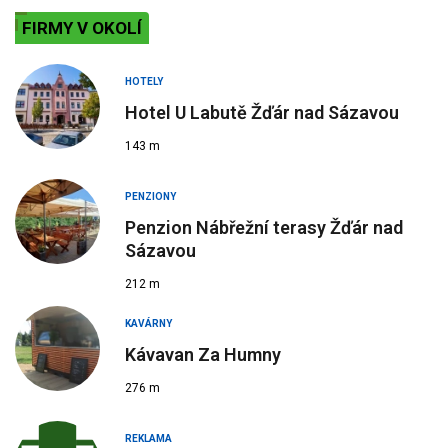
FIRMY V OKOLÍ
HOTELY
Hotel U Labutě Žďár nad Sázavou
143 m
PENZIONY
Penzion Nábřežní terasy Žďár nad
Sázavou
212 m
KAVÁRNY
Kávavan Za Humny
276 m
REKLAMA