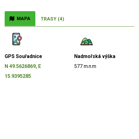
MAPA
TRASY (4)
GPS Souřadnice
Nadmořská výška
N 49.5626869, E
577 m.n.m
15.9395285