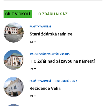
CÍLE V OKOLÍ
O ŽĎÁRU N.SÁZ
PAMÁTKY A UMĚNÍ
Stará žďárská radnice
13 m
TURISTICKÉ INFORMAČNÍ CENTRA
TIC Žďár nad Sázavou na náměstí
39 m
PAMÁTKY A UMĚNÍ
HISTORICKÉ DOMY
Rezidence Veliš
43 m