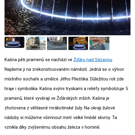
Kašna pěti pramenů se nachází ve
Žďáru nad Sázavou
.
Najdeme ji na zrekonstruovaném náměstí. Jedná se o výtvor
místního sochaře a umělce Jiřího Plieštika. Důležitou roli zde
hraje i symbolika. Kašna svými tryskami a reliéfy symbolizuje 5
pramenů, které vyvěrají ve Žďárských vrších. Kašna je
zhotovena z věhlasné mrákotínské žuly. Na okraji žulové
nádoby si můžeme všimnout metr velké hnědé skvrny. Ta
vznikla díky zvýšenému obsahu železa v hornině.