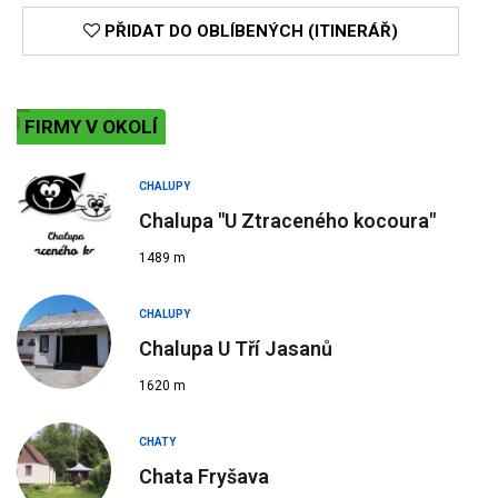
PŘIDAT DO OBLÍBENÝCH (ITINERÁŘ)
FIRMY V OKOLÍ
CHALUPY
Chalupa "U Ztraceného kocoura"
1489 m
CHALUPY
Chalupa U Tří Jasanů
1620 m
CHATY
Chata Fryšava