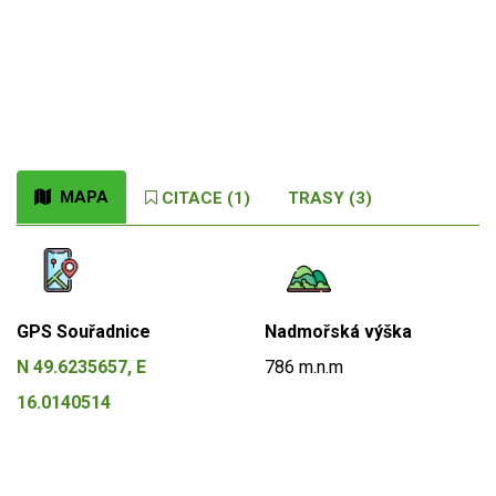
MAPA
CITACE (1)
TRASY (3)
GPS Souřadnice
Nadmořská výška
N 49.6235657, E
786 m.n.m
16.0140514