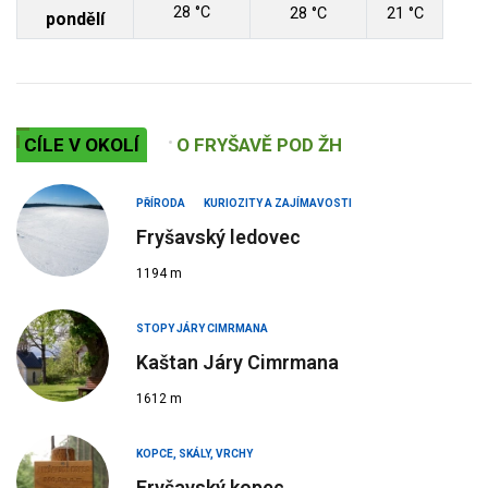
28 °C
28 °C
21 °C
pondělí
CÍLE V OKOLÍ
O FRYŠAVĚ POD ŽH
PŘÍRODA
KURIOZITY A ZAJÍMAVOSTI
Fryšavský ledovec
1194 m
STOPY JÁRY CIMRMANA
Kaštan Járy Cimrmana
1612 m
KOPCE, SKÁLY, VRCHY
Fryšavský kopec