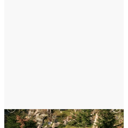
BROŽOVA SKÁLA
FRYŠAVA POD ŽÁKOVOU HOROU - OKR:ŽĎÁR NAD SÁZAVOU