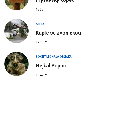
1757 m
KAPLE
Kaple se zvoničkou
1903 m
SOCHY MICHALA OLŠIAKA
Hejkal Pepino
1942 m