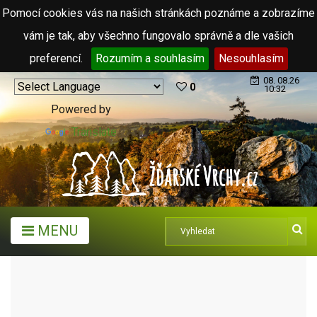
Pomocí cookies vás na našich stránkách poznáme a zobrazíme
vám je tak, aby všechno fungovalo správně a dle vašich
preferencí.
Rozumím a souhlasím
Nesouhlasím
08. 08.26
0
10:32
Powered by
Translate
MENU
TURISTICKÉ CÍLE
KOPCE, SKÁLY, VRCHY