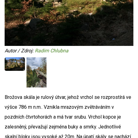
Autor / Zdroj:
Radim Chlubna
Brožova skála je rulový útvar, jehož vrchol se rozprostírá ve
výšce 786 m n.m.. Vznikla mrazovým zvětráváním v
pozdních čtvrtohorách a má tvar srubu. Vrchol kopce je
zalesněný, převažují zejména buky a smrky. Jednotlivé
skalní bloky jsou vysoké až 20m. Na úpatí skály se nachází