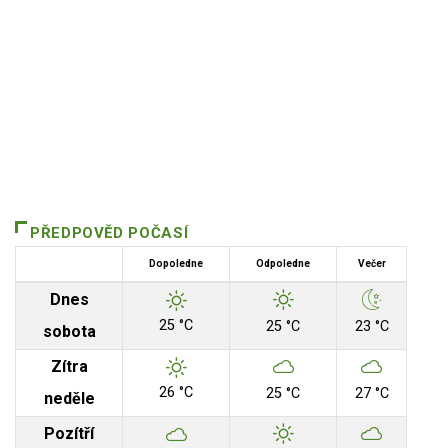
PŘEDPOVĚD POČASÍ
Dopoledne
Odpoledne
Večer
Dnes
25 °C
25 °C
23 °C
sobota
Zítra
26 °C
25 °C
27 °C
neděle
Pozítří