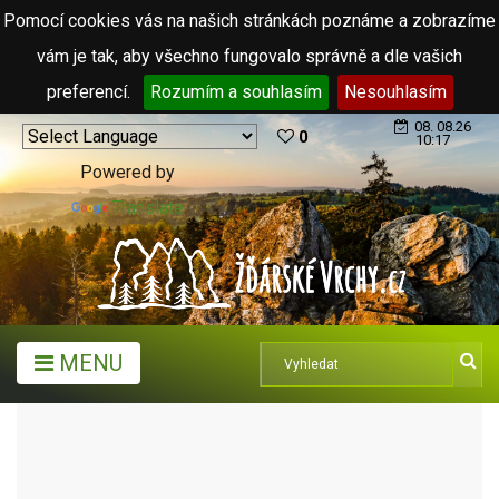
Pomocí cookies vás na našich stránkách poznáme a zobrazíme
vám je tak, aby všechno fungovalo správně a dle vašich
preferencí.
Rozumím a souhlasím
Nesouhlasím
08. 08.26
0
10:17
Powered by
Translate
MENU
TURISTICKÉ CÍLE
MUZEA A GALERIE
TURISTICKÉ CÍLE