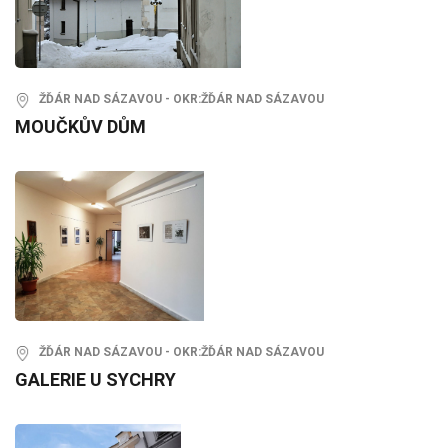
ŽĎÁR NAD SÁZAVOU - OKR:ŽĎÁR NAD SÁZAVOU
MOUČKŮV DŮM
ŽĎÁR NAD SÁZAVOU - OKR:ŽĎÁR NAD SÁZAVOU
GALERIE U SYCHRY