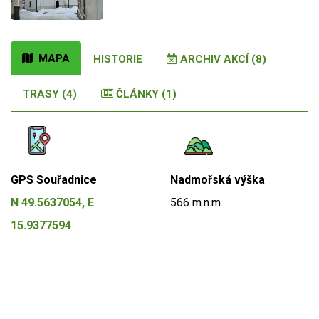
MAPA
HISTORIE
ARCHIV AKCÍ (8)
TRASY (4)
ČLÁNKY (1)
GPS Souřadnice
Nadmořská výška
N 49.5637054, E
566 m.n.m
15.9377594