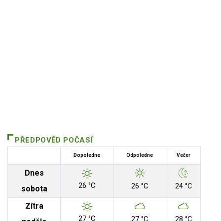
PŘEDPOVĚD POČASÍ
Dopoledne
Odpoledne
Večer
Dnes
26 °C
26 °C
24 °C
sobota
Zítra
27 °C
27 °C
28 °C