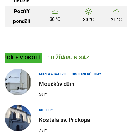
neděle
Pozítří
30 °C
30 °C
21 °C
pondělí
CÍLE V OKOLÍ
O ŽĎÁRU N.SÁZ
MUZEA A GALERIE
HISTORICKÉ DOMY
Moučkův dům
50 m
KOSTELY
Kostela sv. Prokopa
75 m