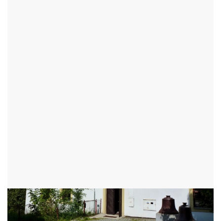
HISTORICKÉ DOMY
TVRZ (REGIONÁLNÍ
MUZEUM)
ŽĎÁR NAD SÁZAVOU - OKR:ŽĎÁR NAD SÁZAVOU