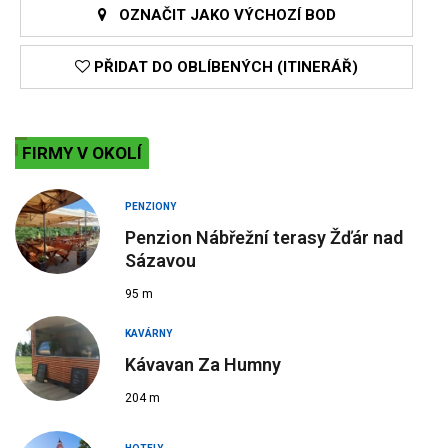
OZNAČIT JAKO VÝCHOZÍ BOD
PŘIDAT DO OBLÍBENÝCH (ITINERÁŘ)
FIRMY V OKOLÍ
PENZIONY
Penzion Nábřežní terasy Žďár nad
Sázavou
95 m
KAVÁRNY
Kávavan Za Humny
204 m