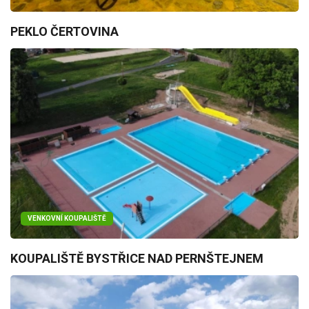
PEKLO ČERTOVINA
VENKOVNÍ KOUPALIŠTĚ
KOUPALIŠTĚ BYSTŘICE NAD PERNŠTEJNEM