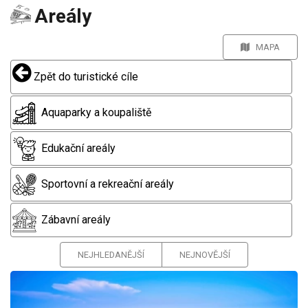
Areály
MAPA
Zpět do turistické cíle
Aquaparky a koupaliště
Edukační areály
Sportovní a rekreační areály
Zábavní areály
NEJHLEDANĚJŠÍ
NEJNOVĚJŠÍ