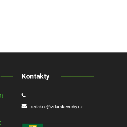
Kontakty
1)
redakce@zdarskevrchy.cz
E