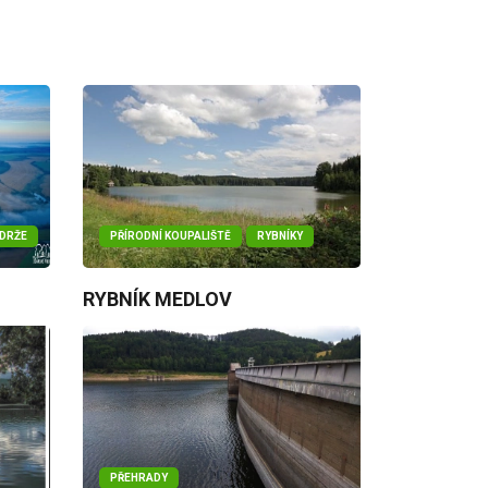
ÁDRŽE
PŘÍRODNÍ KOUPALIŠTĚ
RYBNÍKY
RYBNÍK MEDLOV
PŘEHRADY