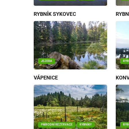
RYBNÍK SYKOVEC
RYBN
JEZERA
RYB
VÁPENICE
KONV
PŘÍRODNÍ REZERVACE
RYBNÍKY
RYB