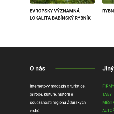
EVROPSKY VÝZNAMNÁ
RYBN
LOKALITA BABÍNSKÝ RYBNÍK
O nás
Jiný
Internetový magazín o turistice,
FIRM
přírodě, kultuře, historii a
TAGY
současnosti regionu Žďárských
MĚSTA
vrchů.
AUTOŘ