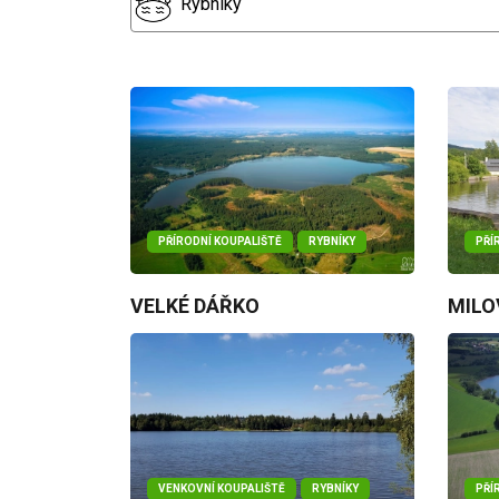
Rybníky
PŘÍRODNÍ KOUPALIŠTĚ
RYBNÍKY
PŘÍ
VELKÉ DÁŘKO
MILO
VENKOVNÍ KOUPALIŠTĚ
RYBNÍKY
PŘÍ