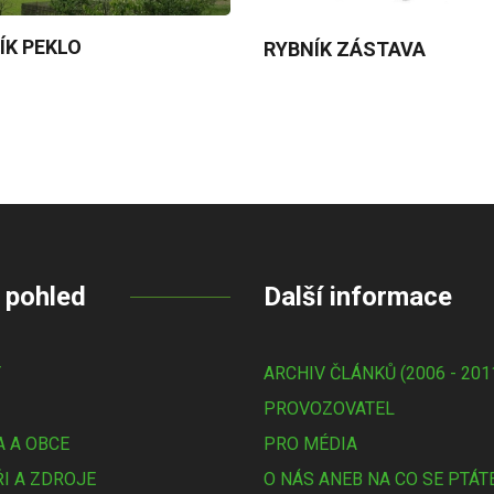
ÍK PEKLO
RYBNÍK ZÁSTAVA
 pohled
Další informace
Y
ARCHIV ČLÁNKŮ (2006 - 201
PROVOZOVATEL
 A OBCE
PRO MÉDIA
I A ZDROJE
O NÁS ANEB NA CO SE PTÁT