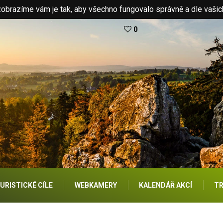
brazíme vám je tak, aby všechno fungovalo správně a dle vašic
0
URISTICKÉ CÍLE
WEBKAMERY
KALENDÁŘ AKCÍ
TR