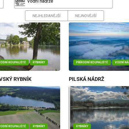
Vodní nádrže
NEJHLEDANĚJŠÍ
NEJNOVĚJŠÍ
RODNÍ KOUPALIŠTĚ
RYBNÍKY
PŘÍRODNÍ KOUPALIŠTĚ
VODNÍ N
VSKÝ RYBNÍK
PILSKÁ NÁDRŽ
RODNÍ KOUPALIŠTĚ
RYBNÍKY
RYBNÍKY