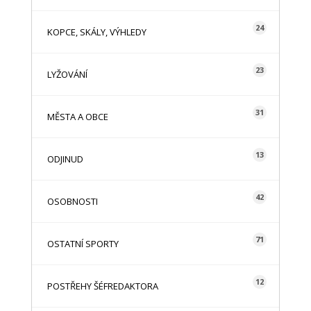
24
KOPCE, SKÁLY, VÝHLEDY
23
LYŽOVÁNÍ
31
MĚSTA A OBCE
13
ODJINUD
42
OSOBNOSTI
71
OSTATNÍ SPORTY
12
POSTŘEHY ŠÉFREDAKTORA