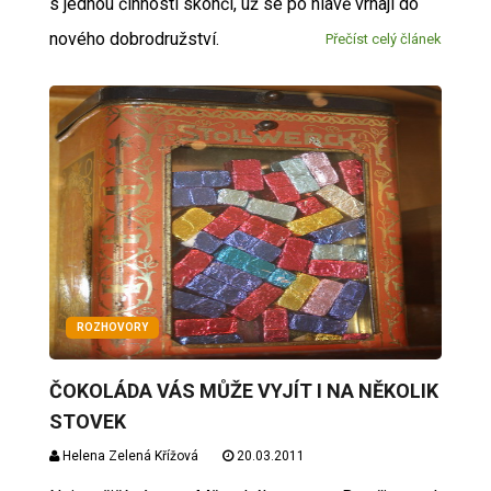
s jednou činností skončí, už se po hlavě vrhají do
nového dobrodružství.
Přečíst celý článek
ROZHOVORY
ČOKOLÁDA VÁS MŮŽE VYJÍT I NA NĚKOLIK
STOVEK
Helena Zelená Křížová
20.03.2011