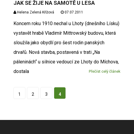
JAK SE ŽIJE NA SAMOTĚ U LESA
Helena Zelená Křížová
07.07.2011
Koncem roku 1910 nechal u Lhoty (dnešního Lísku)
vystavět hrabě Vladimír Mittrowský budovu, která
sloužila jako obydlí pro šest rodin panských
drvařů. Nová stavba, postavená v trati „Na
páleninách“ u silnice vedoucí ze Lhoty do Míchova,
dostala
Přečíst celý článek
1
2
3
4