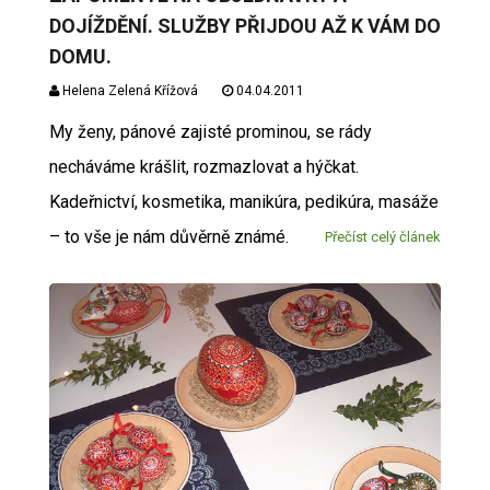
DOJÍŽDĚNÍ. SLUŽBY PŘIJDOU AŽ K VÁM DO
DOMU.
Helena Zelená Křížová
04.04.2011
My ženy, pánové zajisté prominou, se rády
necháváme krášlit, rozmazlovat a hýčkat.
Kadeřnictví, kosmetika, manikúra, pedikúra, masáže
– to vše je nám důvěrně známé.
Přečíst celý článek