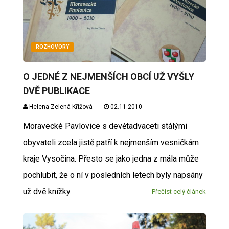
ROZHOVORY
O JEDNÉ Z NEJMENŠÍCH OBCÍ UŽ VYŠLY
DVĚ PUBLIKACE
Helena Zelená Křížová
02.11.2010
Moravecké Pavlovice s devětadvaceti stálými
obyvateli zcela jistě patří k nejmenším vesničkám
kraje Vysočina. Přesto se jako jedna z mála může
pochlubit, že o ní v posledních letech byly napsány
už dvě knížky.
Přečíst celý článek