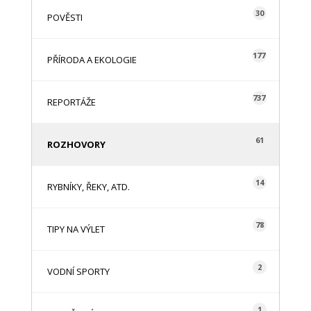
30
POVĚSTI
177
PŘÍRODA A EKOLOGIE
737
REPORTÁŽE
61
ROZHOVORY
14
RYBNÍKY, ŘEKY, ATD.
78
TIPY NA VÝLET
2
VODNÍ SPORTY
1