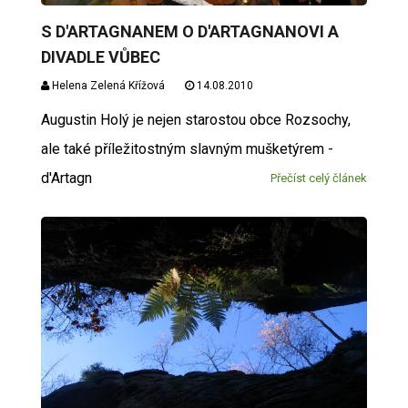
S D'ARTAGNANEM O D'ARTAGNANOVI A
DIVADLE VŮBEC
Helena Zelená Křížová
14.08.2010
Augustin Holý je nejen starostou obce Rozsochy,
ale také příležitostným slavným mušketýrem -
d'Artagn
Přečíst celý článek