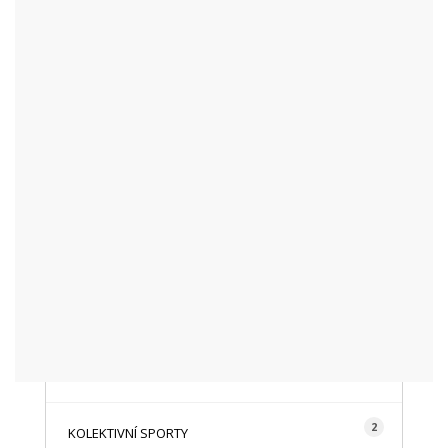
KATEGORIE
48
AKTUALITY
16
CYKLISTIKA
87
FOTOGRAFICKY
128
HISTORIE A TRADICE
16
HOROLEZECTVÍ
492
INFO NÁVŠTĚVNÍKŮM
2
KOLEKTIVNÍ SPORTY