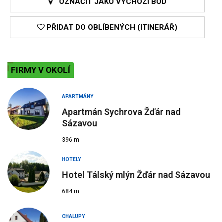
OZNAČIT JAKO VÝCHOZÍ BOD
PŘIDAT DO OBLÍBENÝCH (ITINERÁŘ)
FIRMY V OKOLÍ
APARTMÁNY
Apartmán Sychrova Žďár nad
Sázavou
396 m
HOTELY
Hotel Tálský mlýn Žďár nad Sázavou
684 m
CHALUPY