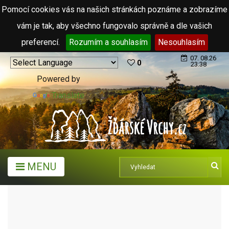
Pomocí cookies vás na našich stránkách poznáme a zobrazíme
vám je tak, aby všechno fungovalo správně a dle vašich
preferencí.
Rozumím a souhlasím
Nesouhlasím
07. 08.26
0
23:38
Powered by
Translate
MENU
TURISTICKÉ CÍLE
KAPLE
KAPLE SV. MARKÉTY