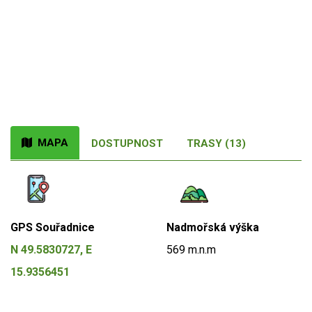
MAPA
DOSTUPNOST
TRASY (13)
GPS Souřadnice
Nadmořská výška
N 49.5830727, E
569 m.n.m
15.9356451