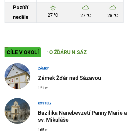
Pozítří
27 °C
27 °C
28 °C
neděle
CÍLE V OKOLÍ
O ŽĎÁRU N.SÁZ
ZÁMKY
Zámek Žďár nad Sázavou
121 m
KOSTELY
Bazilika Nanebevzetí Panny Marie a
sv. Mikuláše
165 m