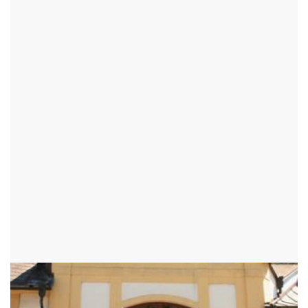
ŽĎÁR NAD SÁZAVOU - OKR:ŽĎÁR NAD SÁZAVOU