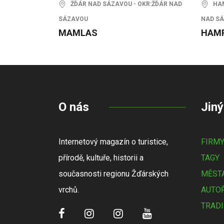
ŽĎÁR NAD SÁZAVOU - OKR:ŽĎÁR NAD
HAMR
SÁZAVOU
NAD S
MAMLAS
HAM
O nás
Jiný
Internetový magazín o turistice,
FIRM
přírodě, kultuře, historii a
TAGY
současnosti regionu Žďárských
MĚSTA
vrchů.
AUTOŘ
TRADI