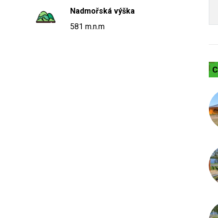
Nadmořská výška
581 m.n.m
C