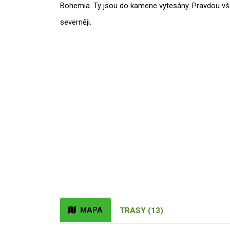
Bohemia. Ty jsou do kamene vytesány. Pravdou vša
severněji.
MAPA
TRASY (13)