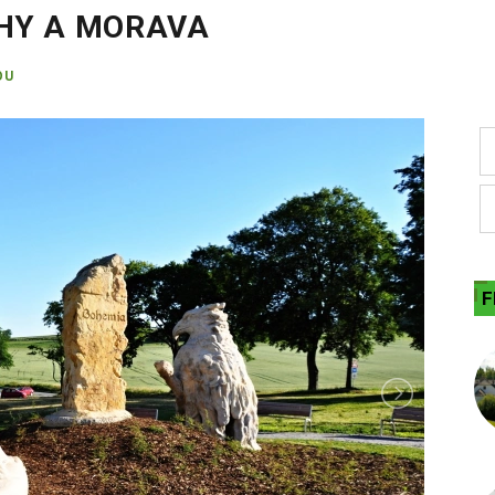
HY A MORAVA
OU
F