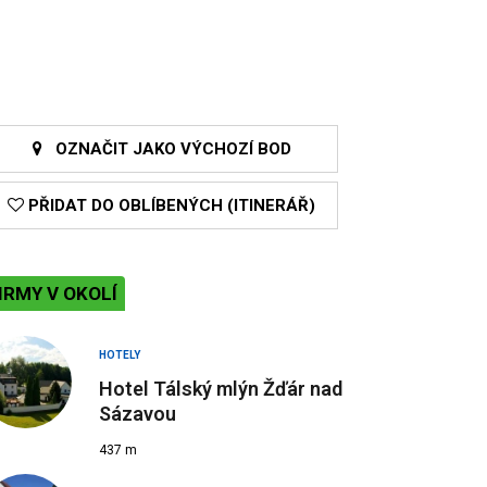
OZNAČIT JAKO VÝCHOZÍ BOD
PŘIDAT DO OBLÍBENÝCH (ITINERÁŘ)
IRMY V OKOLÍ
HOTELY
Hotel Tálský mlýn Žďár nad
Sázavou
437 m