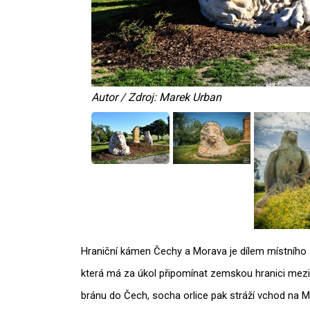
Autor / Zdroj: Marek Urban
Hraniční kámen Čechy a Morava je dílem místníh
která má za úkol připomínat zemskou hranici mez
bránu do Čech, socha orlice pak stráží vchod na 