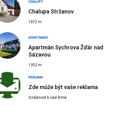
CHALUPY
Chalupa Stržanov
1072 m
APARTMÁNY
 Zdroj:
Pavel Šíma
Apartmán Sychrova Žďár nad
Sázavou
1352 m
REKLAMA
Zde může být vaše reklama
Vzálenost k vaší firmě