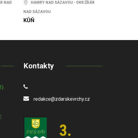
ÁR NAD
HAMRY NAD SÁZAVOU - OKR:ŽĎÁR
NAD SÁZAVOU
KŮŇ
Kontakty
1)
redakce@zdarskevrchy.cz
E