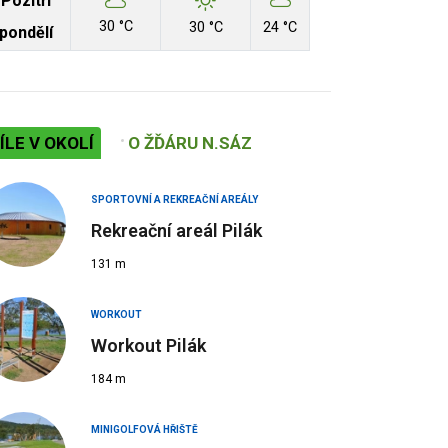
Pozítří
30 °C
30 °C
24 °C
pondělí
ÍLE V OKOLÍ
O ŽĎÁRU N.SÁZ
SPORTOVNÍ A REKREAČNÍ AREÁLY
Rekreační areál Pilák
131 m
WORKOUT
Workout Pilák
184 m
MINIGOLFOVÁ HŘIŠTĚ