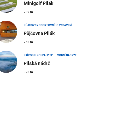
Minigolf Pilák
239 m
PŮJČOVNY SPORTOVNÍHO VYBAVENÍ
Půjčovna Pilák
263 m
PŘÍRODNÍ KOUPALIŠTĚ
VODNÍ NÁDRŽE
Pilská nádrž
323 m