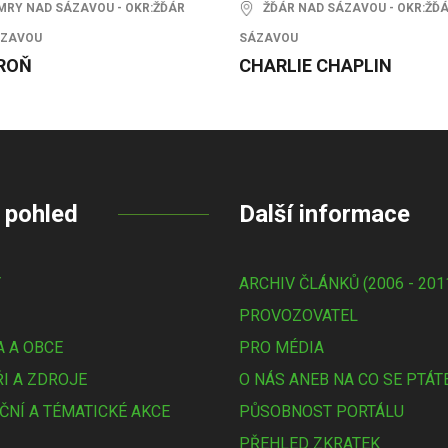
Y NAD SÁZAVOU - OKR:ŽĎÁR
ŽĎÁR NAD SÁZAVOU - OKR:ŽĎ
ÁZAVOU
SÁZAVOU
ROŇ
CHARLIE CHAPLIN
 pohled
Další informace
Y
ARCHIV ČLÁNKŮ (2006 - 201
PROVOZOVATEL
 A OBCE
PRO MÉDIA
I A ZDROJE
O NÁS ANEB NA CO SE PTÁT
ČNÍ A TÉMATICKÉ AKCE
PŮSOBNOST PORTÁLU
PŘEHLED ZKRATEK