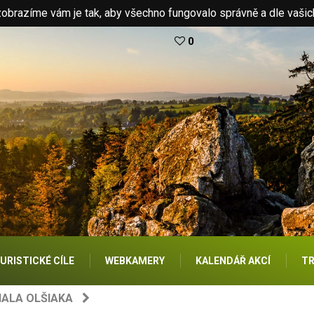
brazíme vám je tak, aby všechno fungovalo správně a dle vašic
0
URISTICKÉ CÍLE
WEBKAMERY
KALENDÁŘ AKCÍ
TR
ALA OLŠIAKA